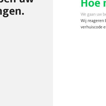
Hoe 
ngen.
We gaan uw be
Wij reageren 
verhuiscode e