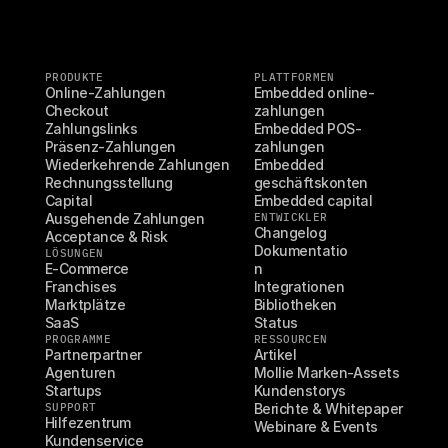
PRODUKTE
PLATTFORMEN
Online-Zahlungen
Embedded online-
Checkout
zahlungen
Zahlungslinks
Embedded POS-
Präsenz-Zahlungen
zahlungen
Wiederkehrende Zahlungen
Embedded 
Rechnungsstellung
geschäftskonten
Capital
Embedded capital
Ausgehende Zahlungen
ENTWICKLER
Changelog
Acceptance & Risk
Dokumentatio
LÖSUNGEN
E-Commerce
n
Franchises
Integrationen
Marktplätze
Bibliotheken
SaaS
Status
PROGRAMME
RESSOURCEN
Partnerpartner
Artikel
Agenturen
Mollie Marken-Assets
Startups
Kundenstorys
SUPPORT
Berichte & Whitepaper
Hilfezentrum
Webinare & Events
Kundenservice