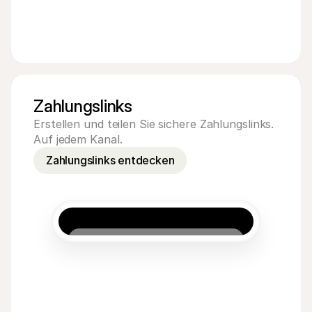
Zahlungslinks
Erstellen und teilen Sie sichere Zahlungslinks.
Auf jedem Kanal.
Zahlungslinks entdecken
5,00 €
Pay
Acme Inc
8
€