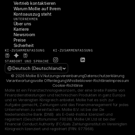
Vertrieb kontaktieren
Warum Mollie auf Ihrem 
Kontoauszug steht
UNTERNEHMEN
Über uns
Karriere
Newsroom
Preise
Sicherheit
KI-ZUSAMMENFASSUNG
KI-ZUSAMMENFASSUNG
STANDORT UND SPRACHE
Select Language
Deutsch (Deutschland)
© 2026 Mollie B.V.
Nutzungsvereinbarung
Datenschutzerklärung
Verantwortungsvolle Offenlegung
Whistleblower-Richtlinie
Impressum
Cookie-Richtlinie
Mollie ist ein Finanztechnologiekonzern, der eine breite Palette von 
Finanzdienstleistungen und technischen Produkten in ganz Europa 
und im Vereinigten Königreich anbietet. Mollie hat es sich zur 
Aufgabe gemacht, Zahlungen und das Finanzmanagement für jedes 
Unternehmen zu vereinfachen. Mollie B.V. ist bei der De 
Nederlandsche Bank (DNB)  als E-Geld-Institut lizenziert und 
registriert (Geschäftsnummer: F0038). Mollie UK Ltd ist bei der 
Financial Conduct Authority (FCA)als Zahlungsinstitut im Vereinigten 
Königreich lizenziert und registriert (FRN: 977968).