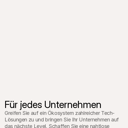
„Mit Mollie haben wir eine einfache 
Lösung für alle lokalen und 
internationalen Zahlarten. So konnten 
„Durch e
wir unsere Conversion Rate erheblich 
kann man
steigern.“
neue Pro
Für jedes Unternehmen
Greifen Sie auf ein Ökosystem zahlreicher Tech-
Lösungen zu und bringen Sie Ihr Unternehmen auf 
das nächste Level. Schaffen Sie eine nahtlose 