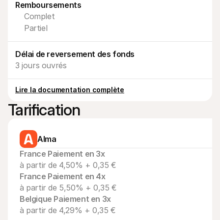
Contact
Remboursements
Pour les consommateurs
Complet
Découvrez pourquoi Mollie figure sur votre relevé bancaire
Partiel
Pour les clients Mollie
Contactez notre équipe support
Pour obtenir un devis
Délai de reversement des fonds
Découvrez comment nous pouvons aider votre entreprise
3 jours ouvrés
Lire la documentation complète
Tarification
Alma
France Paiement en 3x
à partir de 4,50% + 0,35 €
France Paiement en 4x
à partir de 5,50% + 0,35 €
Belgique Paiement en 3x
à partir de 4,29% + 0,35 €