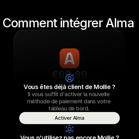
Comment intégrer Alma 
€69.99
Sneaker laces
Vous êtes déjà client de Mollie ?
Il vous suffit d'activer la nouvelle 
€69.99
Sneaker laces
23/09/2022 17:29
méthode de paiement dans votre 
Paid
tableau de bord. 
Activer Alma
Consumer name
T. Otter
Vous n'utilisez pas encore Mollie ?