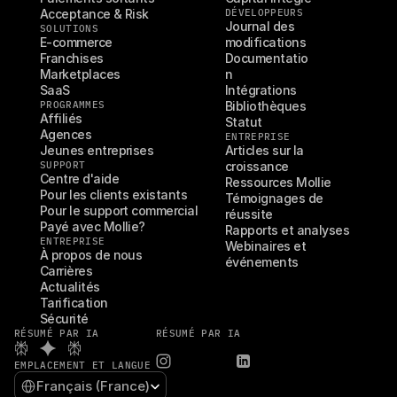
Acceptance & Risk
DÉVELOPPEURS
Journal des 
SOLUTIONS
E-commerce
modifications
Franchises
Documentatio
Marketplaces
n
SaaS
Intégrations
PROGRAMMES
Bibliothèques
Affiliés
Statut
Agences
ENTREPRISE
Jeunes entreprises
Articles sur la 
SUPPORT
croissance
Centre d'aide
Ressources Mollie
Pour les clients existants
Témoignages de 
Pour le support commercial
réussite
Payé avec Mollie?
Rapports et analyses
ENTREPRISE
Webinaires et 
À propos de nous
événements
Carrières
Actualités
Tarification
Sécurité
RÉSUMÉ PAR IA
RÉSUMÉ PAR IA
EMPLACEMENT ET LANGUE
Select Language
Français (France)