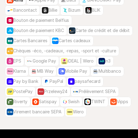
Bancontact
Billie
Bizum
BLIK
Bouton de paiement Belfius
Bouton de paiement KBC
Carte de crédit et de débit
Cartes Bancaires
Cartes cadeaux
Chèques -éco, -cadeaux, -repas, -sport et -culture
EPS
Google Pay
iDEAL | Wero
in3
Klarna
MB Way
Mobile Pay
Multibanco
Pay by Bank
PayPal
paysafecard
PostePay
Przelewy24
Prélèvement SEPA
Riverty
Satispay
Swish
TWINT
Vipps
Virement bancaire SEPA
Wero