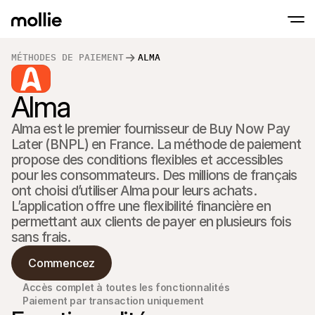
MÉTHODES DE PAIEMENT
ALMA
Paiements
Paiements en ligne
Alma
Tap to Pay sur iPhone
En savoir plus
Acceptez et gérez d
Acceptez les paiements sans contact sur vot
Paiement en point
Alma est le premier fournisseur de Buy Now Pay 
Encaissez des paiemen
de terminaux et périp
Later (BNPL) en France. La méthode de paiement 
Checkout
propose des conditions flexibles et accessibles 
Proposez un checkout
pour les consommateurs. Des millions de français 
pour la conversion
Paiement récurren
ont choisi d’utiliser Alma pour leurs achats. 
Encaissez des paieme
L’application offre une flexibilité financière en 
récurrents et des a
permettant aux clients de payer en plusieurs fois 
Acceptance and Ri
sans frais. 
Empêchez la fraude et
taux de conversion
Commencez
Partenaires
Pour 
Pour les agences
Accès complet à toutes les fonctionnalités
Découv
En savoir plus sur notre Programme Partenaire Agence
Paiement par transaction uniquement
comm