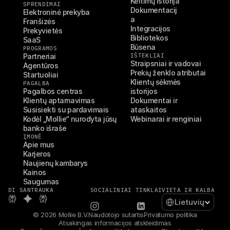
Keitimų istorija
SPRENDIMAI
Dokumentacij
Elektroninė prekyba
a
Franšizės
Integracijos
Prekyvietės
Bibliotekos
SaaS
Būsena
PROGRAMOS
Partneriai
IŠTEKLIAI
Straipsniai ir vadovai
Agentūros
Prekių ženklo atributai
Startuoliai
Klientų sėkmės 
PAGALBA
Pagalbos centras
istorijos
Klientų aptarnavimas
Dokumentai ir 
Susisiekti su pardavimais
ataskaitos
Kodėl „Mollie“ nurodyta jūsų 
Webinarai ir renginiai
banko išraše
ĮMONĖ
Apie mus
Karjeros
Naujienų kambarys
Kainos
Saugumas
DI SANTRAUKA
SOCIALINIAI TINKLAI
VIETA IR KALBA
Select Language
Lietuvių
© 2026 Mollie B.V.
Naudotojo sutartis
Privatumo politika
Atsakingas informacijos atskleidimas