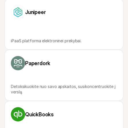
Pirkėjams
Sužinokite, kodėl Mollie yra jūsų banko išraše
Junipeer
Mollie klientams
Susisiekite su mūsų klientų aptarnavimo komanda
Susisiekite su pardavimais
Sužinokite, kaip galime padėti jūsų verslui
iPaaS platforma elektroninei prekybai.
Paperdork
Detoksikuokite nuo savo apskaitos, susikoncentruokite į 
verslą.
QuickBooks