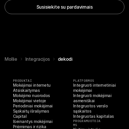
Susisiekite su pardavimais
Mollie
Integracijos
dekodi
PRODUKTAI
PLATFORMOS
Mokėjimai internetu
Integruoti internetiniai 
Atsiskaitymas
mokėjimai
Mokėjimo nuorodos
Integruoti mokėjimai 
Mokėjimai vietoje
asmeniškai
Periodiniai mokėjimai
Integruotos verslo 
Sąskaitų išrašymas
sąskaitos
Capital
Integruotas kapitalas
Išeinantys mokėjimai
PROGRAMUOTOJA
MS
Priėmimas ir rizika