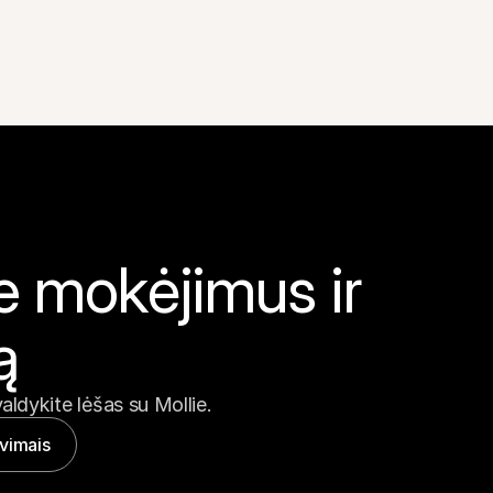
e mokėjimus ir 
ą
valdykite lėšas su Mollie.
avimais