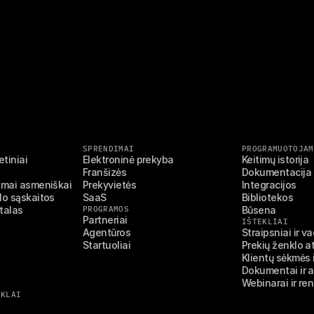
SPRENDIMAI
PROGRAMUOTOJAM
tiniai 
Elektroninė prekyba
Keitimų istorija
Franšizės
Dokumentacija
jimai asmeniškai
Prekyvietės
Integracijos
lo sąskaitos
SaaS
Bibliotekos
talas
PROGRAMOS
Būsena
Partneriai
IŠTEKLIAI
Agentūros
Straipsniai ir v
Startuoliai
Prekių ženklo at
Klientų sėkmės i
Dokumentai ir 
Webinarai ir ren
NKLAI