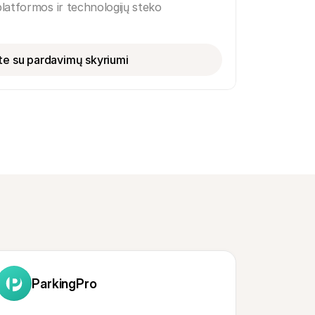
 platformos ir technologijų steko
ite su pardavimų skyriumi
ParkingPro