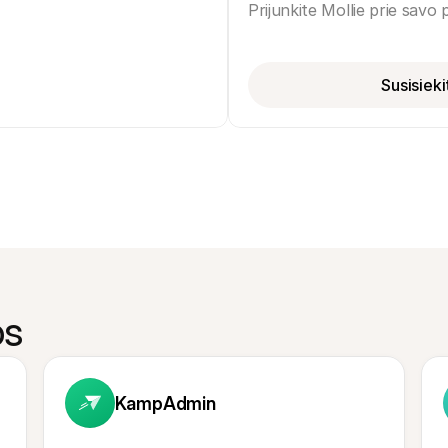
Prijunkite Mollie prie savo
Susisiek
os
KampAdmin