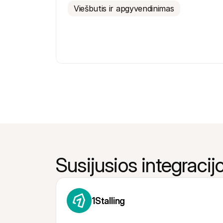
Viešbutis ir apgyvendinimas
Susijusios integracij
1Stalling