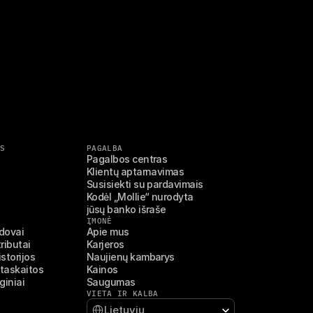
S
PAGALBA
Pagalbos centras
Klientų aptarnavimas
Susisiekti su pardavimais
Kodėl „Mollie“ nurodyta 
jūsų banko išraše
ĮMONĖ
adovai
Apie mus
ributai
Karjeros
storijos
Naujienų kambarys
ataskaitos
Kainos
giniai
Saugumas
VIETA IR KALBA
Select Language
Lietuvių