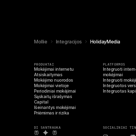
Mollie
Integracijos
HolidayMedia
PRODUKTAI
PLATFORMOS
Mokėjimai internetu
Integruoti interne
Atsiskaitymas
mokėjimai
Mokėjimo nuorodos
Integruoti mokė
Mokėjimai vietoje
Integruotos vers
Periodiniai mokėjimai
Integruotas kapi
Sąskaitų išrašymas
Capital
Išeinantys mokėjimai
Priėmimas ir rizika
DI SANTRAUKA
SOCIALINIAI TI