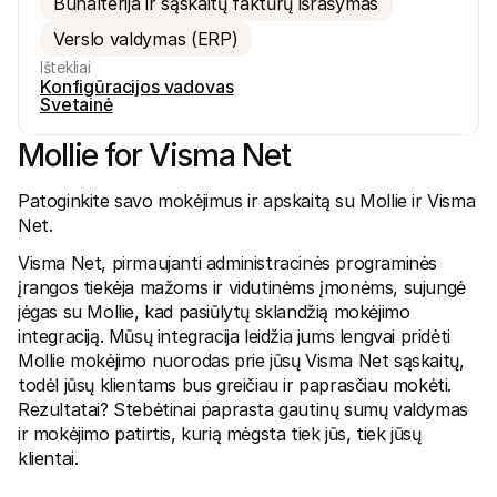
Buhalterija ir sąskaitų faktūrų išrašymas
Verslo valdymas (ERP)
Ištekliai
Konfigūracijos vadovas
Svetainė
Mollie for Visma Net
Techniniai ištekliai
Mollie 
Programuotojų portalas
Doku
Atraskite kūrėjų išteklius ir naujienas
Išband
Patoginkite savo mokėjimus ir apskaitą su Mollie ir Visma 
Bibliotekos
Būse
Net. 
Integruokite Mollie su paruoštomis bibliotekomis
Patikr
Discord bendruomenė
Keitim
Visma Net, pirmaujanti administracinės programinės 
Prisijunkite prie mūsų programuotojų bendruomenės
Susipa
įrangos tiekėja mažoms ir vidutinėms įmonėms, sujungė 
Apie Mollie
Mollie 
Kainos
Straip
jėgas su Mollie, kad pasiūlytų sklandžią mokėjimo 
Peržiūrėkite mūsų kainas
Atraski
integraciją. Mūsų integracija leidžia jums lengvai pridėti 
verslui
Apie mus
Mollie mokėjimo nuorodas prie jūsų Visma Net sąskaitų, 
Sėkmė
Sužinokite daugiau apie mūsų 
todėl jūsų klientams bus greičiau ir paprasčiau mokėti. 
istoriją ir vertybes
Sužino
klient
Naujienos
Rezultatai? Stebėtinai paprasta gautinų sumų valdymas 
Leidin
Skaitykite Mollie naujienas
ir mokėjimo patirtis, kurią mėgsta tiek jūs, tiek jūsų 
Atsisi
Karjeros
klientai. 
Ateikite dirbti pas mus – plečiame 
komandą!
Kontaktai