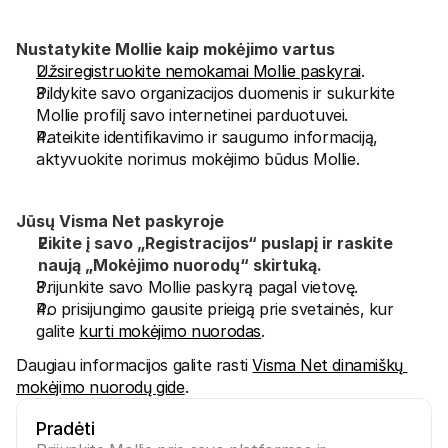
Nustatykite Mollie kaip mokėjimo vartus
Užsiregistruokite nemokamai Mollie paskyrai
.
Pildykite savo organizacijos duomenis ir sukurkite 
Mollie profilį savo internetinei parduotuvei.
Pateikite identifikavimo ir saugumo informaciją, 
aktyvuokite norimus mokėjimo būdus Mollie.
Jūsų Visma Net paskyroje
Eikite į savo „Registracijos“ puslapį ir raskite 
naują „Mokėjimo nuorodų“ skirtuką. 
Prijunkite savo Mollie paskyrą pagal vietovę. 
Po prisijungimo gausite prieigą prie svetainės, kur 
galite 
kurti mokėjimo nuorodas
.
Daugiau informacijos galite rasti 
Visma Net dinamiškų 
mokėjimo nuorodų gide
.
Pradėti