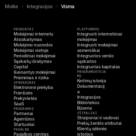
Mollie
Integracijos
Visma
PRODUKTAI
PLATFORMOS
Mokėjimai internetu
Integruoti internetiniai 
Atsiskaitymas
mokėjimai
Mokėjimo nuorodos
Integruoti mokėjimai 
Mokėjimai vietoje
asmeniškai
Periodiniai mokėjimai
Integruotos verslo 
Sąskaitų išrašymas
sąskaitos
Capital
Integruotas kapitalas
Išeinantys mokėjimai
PROGRAMUOTOJA
MS
Priėmimas ir rizika
Keitimų istorija
SPRENDIMAI
Dokumentacij
Elektroninė prekyba
a
Franšizės
Integracijos
Prekyvietės
Bibliotekos
SaaS
Būsena
PROGRAMOS
Partneriai
IŠTEKLIAI
Straipsniai ir vadovai
Agentūros
Prekių ženklo atributai
Startuoliai
Klientų sėkmės 
PAGALBA
Pagalbos centras
istorijos