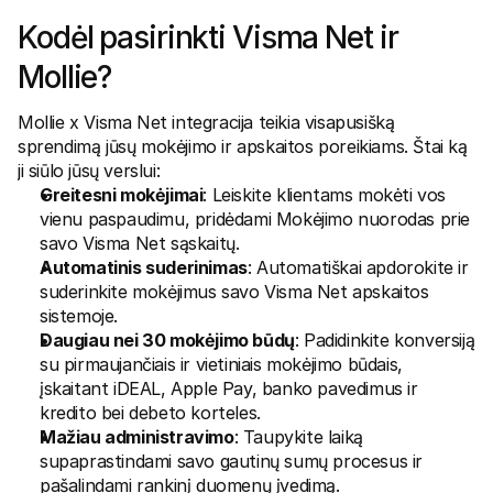
Pirkėjams
Kodėl pasirinkti Visma Net ir 
Sužinokite, kodėl Mollie yra jūsų banko išraše
Mollie klientams
Mollie?
Susisiekite su mūsų klientų aptarnavimo komanda
Susisiekite su pardavimais
Sužinokite, kaip galime padėti jūsų verslui
Mollie x Visma Net integracija teikia visapusišką 
sprendimą jūsų mokėjimo ir apskaitos poreikiams. Štai ką 
ji siūlo jūsų verslui: 
Greitesni mokėjimai
: Leiskite klientams mokėti vos 
vienu paspaudimu, pridėdami Mokėjimo nuorodas prie 
savo Visma Net sąskaitų.
Automatinis suderinimas
: Automatiškai apdorokite ir 
suderinkite mokėjimus savo Visma Net apskaitos 
sistemoje.
Daugiau nei 30 mokėjimo būdų
: Padidinkite konversiją 
su pirmaujančiais ir vietiniais mokėjimo būdais, 
įskaitant iDEAL, Apple Pay, banko pavedimus ir 
kredito bei debeto korteles.
Mažiau administravimo
: Taupykite laiką 
supaprastindami savo gautinų sumų procesus ir 
pašalindami rankinį duomenų įvedimą.