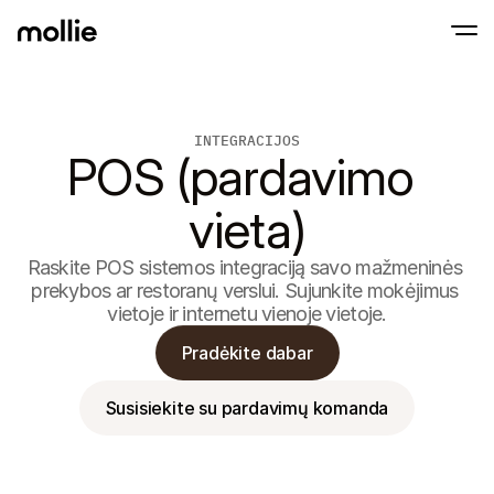
Priimkite mokėjimus
INTEGRACIJOS
Mokėjimai internet
POS (pardavimo 
Tap to Pay iPhone įrenginiuose
Sužinokite daugiau
Priimkite ir valdykite 
Priimkite bekontakčius mokėjimus tiesiog 
internetu
vieta)
Mokėjimai vietoje
Priimkite mokėjimus su
ir įrenginiais
Atsiskaitymas
Raskite POS sistemos integraciją savo mažmeninės 
Pasiūlykite konversija
prekybos ar restoranų verslui. Sujunkite mokėjimus 
atsiskaitymą
vietoje ir internetu vienoje vietoje.
Pasikartojantys mo
Gaukite pasikartojanči
Pradėkite dabar
prenumeratos mokėji
Mokėjimų priėmimas
Užkirskite kelią sukčiav
Susisiekite su pardavimų komanda
optimizuokite konvers
Partneriai
Agentūroms
SaaS 
Sužinokite apie mūsų Partnerių programą agentūroms
Atrask