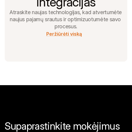
integracijas
Atraskite naujas technologijas, kad atvertumėte 
naujus pajamų srautus ir optimizuotumėte savo 
procesus.
Peržiūrėti viską
Supaprastinkite mokėjimus 