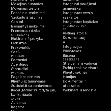
Mokėjimo nuorodos
Integruoti mokėjimai 
Mokėjimai vietoje
asmeniškai
Periodiniai mokėjimai
Integruotos verslo 
Sąskaitų išrašymas
sąskaitos
Capital
Integruotas kapitalas
Išeinantys mokėjimai
PROGRAMUOTOJA
MS
Priėmimas ir rizika
Keitimų istorija
SPRENDIMAI
Dokumentacij
Elektroninė prekyba
a
Franšizės
Integracijos
Prekyvietės
Bibliotekos
SaaS
Būsena
PROGRAMOS
Partneriai
IŠTEKLIAI
Straipsniai ir vadovai
Agentūros
Prekių ženklo atributai
Startuoliai
Klientų sėkmės 
PAGALBA
Pagalbos centras
istorijos
Klientų aptarnavimas
Dokumentai ir 
Susisiekti su pardavimais
ataskaitos
Kodėl „Mollie“ nurodyta jūsų 
Webinarai ir renginiai
banko išraše
ĮMONĖ
Apie mus
Karjeros