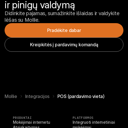
ir pinigų valdymą
Didinkite pajamas, sumažinkite išlaidas ir valdykite 
lėšas su Mollie.
Pradėkite dabar
Kreipkitės į pardavimų komandą
Mollie
Integracijos
POS (pardavimo vieta)
PRODUKTAI
PLATFORMOS
Mokėjimai internetu
Integruoti internetiniai 
Atsiskaitymas
mokėjimai