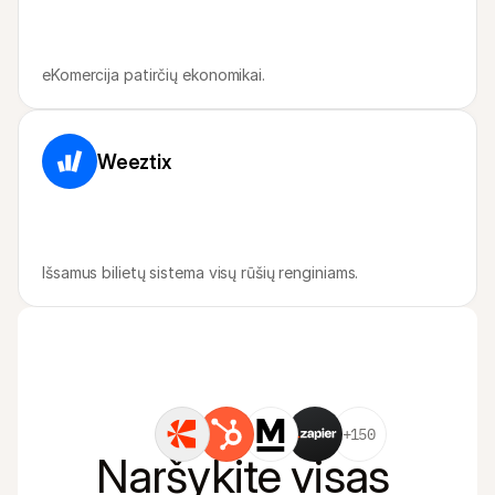
eKomercija patirčių ekonomikai.
Weeztix
Išsamus bilietų sistema visų rūšių renginiams.
+150
Naršykite visas 