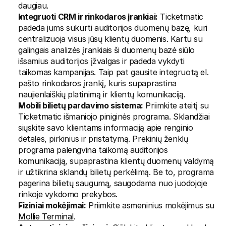
daugiau. 
Integruoti CRM ir rinkodaros įrankiai:
 Ticketmatic 
padeda jums sukurti auditorijos duomenų bazę, kuri 
centralizuoja visus jūsų klientų duomenis. Kartu su 
galingais analizės įrankiais ši duomenų bazė siūlo 
išsamius auditorijos įžvalgas ir padeda vykdyti 
taikomas kampanijas. Taip pat gausite integruotą el. 
pašto rinkodaros įrankį, kuris supaprastina 
naujienlaiškių platinimą ir klientų komunikaciją.
Mobili bilietų pardavimo sistema:
 Priimkite ateitį su 
Ticketmatic išmaniojo piniginės programa. Sklandžiai 
siųskite savo klientams informaciją apie renginio 
detales, pirkinius ir pristatymą. Prekinių ženklų 
programa palengvina taikomą auditorijos 
komunikaciją, supaprastina klientų duomenų valdymą 
ir užtikrina sklandų bilietų perkėlimą. Be to, programa 
pagerina bilietų saugumą, saugodama nuo juodojoje 
rinkoje vykdomo prekybos.
Fiziniai mokėjimai:
 Priimkite asmeninius mokėjimus su 
Mollie Terminal
.