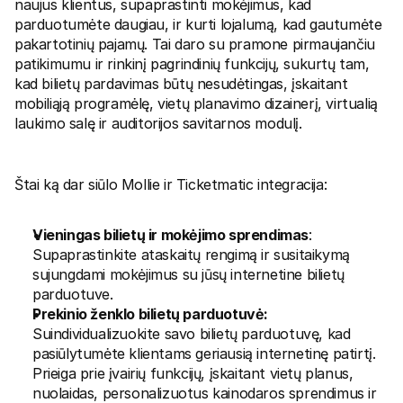
naujus klientus, supaprastinti mokėjimus, kad 
Pirkėjams
parduotumėte daugiau, ir kurti lojalumą, kad gautumėte 
Sužinokite, kodėl Mollie yra jūsų banko išraše
pakartotinių pajamų. Tai daro su pramone pirmaujančiu 
Mollie klientams
Susisiekite su mūsų klientų aptarnavimo komanda
patikimumu ir rinkinį pagrindinių funkcijų, sukurtų tam, 
Susisiekite su pardavimais
kad bilietų pardavimas būtų nesudėtingas, įskaitant 
Sužinokite, kaip galime padėti jūsų verslui
mobiliąją programėlę, vietų planavimo dizainerį, virtualią 
laukimo salę ir auditorijos savitarnos modulį.
Štai ką dar siūlo Mollie ir Ticketmatic integracija:
Vieningas bilietų ir mokėjimo sprendimas
: 
Supaprastinkite ataskaitų rengimą ir susitaikymą 
sujungdami mokėjimus su jūsų internetine bilietų 
parduotuve.
Prekinio ženklo bilietų parduotuvė:
Suindividualizuokite savo bilietų parduotuvę, kad 
pasiūlytumėte klientams geriausią internetinę patirtį. 
Prieiga prie įvairių funkcijų, įskaitant vietų planus, 
nuolaidas, personalizuotus kainodaros sprendimus ir 