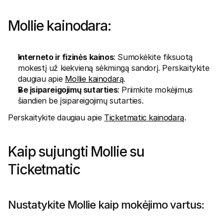
Mollie kainodara:
Interneto ir fizinės kainos
: Sumokėkite fiksuotą 
mokestį už kiekvieną sėkmingą sandorį. Perskaitykite 
daugiau apie 
Mollie kainodarą
. 
Be įsipareigojimų sutarties
: Priimkite mokėjimus 
šiandien be įsipareigojimų sutarties.
Perskaitykite daugiau apie 
Ticketmatic kainodarą
.
Kaip sujungti Mollie su 
Ticketmatic
Nustatykite Mollie kaip mokėjimo vartus: