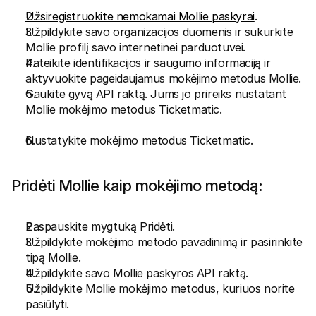
Užsiregistruokite nemokamai Mollie paskyrai
.
Užpildykite savo organizacijos duomenis ir sukurkite 
Mollie profilį savo internetinei parduotuvei.
Pateikite identifikacijos ir saugumo informaciją ir 
aktyvuokite pageidaujamus mokėjimo metodus Mollie.
Gaukite gyvą API raktą. Jums jo prireiks nustatant 
Mollie mokėjimo metodus Ticketmatic.
Nustatykite mokėjimo metodus Ticketmatic.
Pridėti Mollie kaip mokėjimo metodą:
Paspauskite mygtuką Pridėti.
Užpildykite mokėjimo metodo pavadinimą ir pasirinkite 
tipą Mollie.
Užpildykite savo Mollie paskyros API raktą.
Užpildykite Mollie mokėjimo metodus, kuriuos norite 
pasiūlyti.