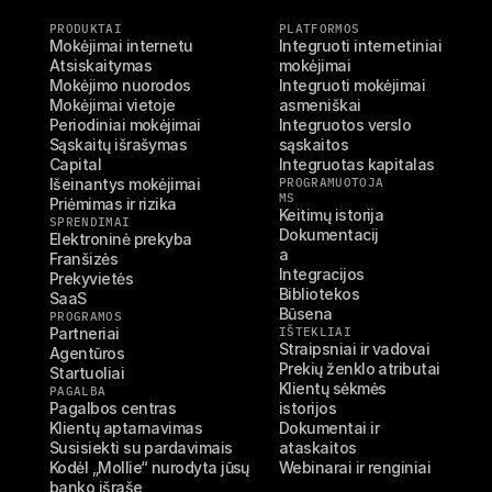
PRODUKTAI
PLATFORMOS
Mokėjimai internetu
Integruoti internetiniai 
Atsiskaitymas
mokėjimai
Mokėjimo nuorodos
Integruoti mokėjimai 
Mokėjimai vietoje
asmeniškai
Periodiniai mokėjimai
Integruotos verslo 
Sąskaitų išrašymas
sąskaitos
Capital
Integruotas kapitalas
Išeinantys mokėjimai
PROGRAMUOTOJA
MS
Priėmimas ir rizika
Keitimų istorija
SPRENDIMAI
Dokumentacij
Elektroninė prekyba
a
Franšizės
Integracijos
Prekyvietės
Bibliotekos
SaaS
Būsena
PROGRAMOS
Partneriai
IŠTEKLIAI
Straipsniai ir vadovai
Agentūros
Prekių ženklo atributai
Startuoliai
Klientų sėkmės 
PAGALBA
Pagalbos centras
istorijos
Klientų aptarnavimas
Dokumentai ir 
Susisiekti su pardavimais
ataskaitos
Kodėl „Mollie“ nurodyta jūsų 
Webinarai ir renginiai
banko išraše