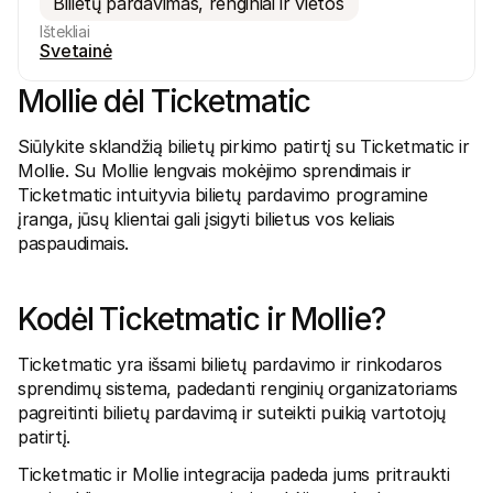
Bilietų pardavimas, renginiai ir vietos
Ištekliai
Svetainė
Mollie dėl Ticketmatic
Siūlykite sklandžią bilietų pirkimo patirtį su Ticketmatic ir 
Techniniai ištekliai
Mollie 
Mollie. Su Mollie lengvais mokėjimo sprendimais ir 
Programuotojų portalas
Doku
Ticketmatic intuityvia bilietų pardavimo programine 
Atraskite kūrėjų išteklius ir naujienas
Išband
Bibliotekos
Būse
įranga, jūsų klientai gali įsigyti bilietus vos keliais 
Integruokite Mollie su paruoštomis bibliotekomis
Patikr
paspaudimais.
Discord bendruomenė
Keitim
Prisijunkite prie mūsų programuotojų bendruomenės
Susipa
Apie Mollie
Mollie 
Kainos
Straip
Kodėl Ticketmatic ir Mollie?
Peržiūrėkite mūsų kainas
Atraski
verslui
Apie mus
Sėkmė
Ticketmatic yra išsami bilietų pardavimo ir rinkodaros 
Sužinokite daugiau apie mūsų 
istoriją ir vertybes
Sužino
sprendimų sistema, padedanti renginių organizatoriams 
klient
Naujienos
pagreitinti bilietų pardavimą ir suteikti puikią vartotojų 
Leidin
Skaitykite Mollie naujienas
patirtį.
Atsisi
Karjeros
Ateikite dirbti pas mus – plečiame 
Ticketmatic ir Mollie integracija padeda jums pritraukti 
komandą!
Kontaktai