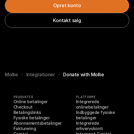
Opret konto
Kontakt salg
Mollie
Integrationer
Donate with Mollie
PRODUKTER
PLATFORME
Online betalinger
Integrerede 
Checkout
onlinebetalinger
Betalingslinks
Indbyggede fysiske 
Fysiske betalinger
betalinger
Abonnementsbetalinger
Integrerede 
Fakturering
erhvervskonti
Capital
Integreret Capital