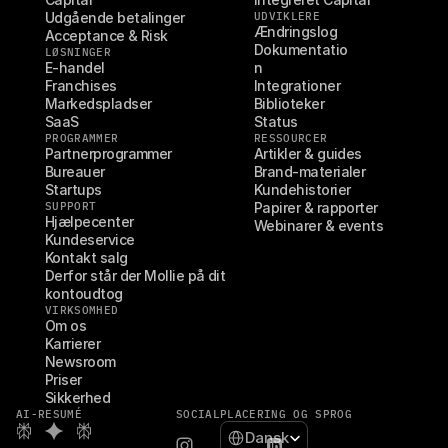
Udgående betalinger
UDVIKLERE
Ændringslog
Acceptance & Risk
Dokumentatio
LØSNINGER
E-handel
n
Franchises
Integrationer
Markedspladser
Biblioteker
SaaS
Status
PROGRAMMER
RESSOURCER
Partnerprogrammer
Artikler & guides
Bureauer
Brand-materialer
Startups
Kundehistorier
SUPPORT
Papirer & rapporter
Hjælpecenter
Webinarer & events
Kundeservice
Kontakt salg
Derfor står der Mollie på dit 
kontoudtog
VIRKSOMHED
Om os
Karrierer
Newsroom
Priser
Sikkerhed
AI-RESUMÉ
SOCIAL
PLACERING OG SPROG
Select Language
Dansk