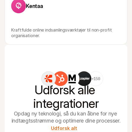
For kunder
Kentaa
Find ud af, hvorfor Mollie er på din bankudskrift
For Mollie-kunder
Kontakt vores kundesupport
Kontakt salg
Kraftfulde online indsamlingsværktøjer til non-profit 
Oplev hvordan vi kan hjælpe din forretning
organisationer.
+150
Udforsk alle 
integrationer
Opdag ny teknologi, så du kan åbne for nye 
indtægtsstrømme og optimere dine processer.
Udforsk alt