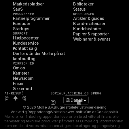
Markedspladser
Biblioteker
SaaS
Status
PROGRAMMER
RESSOURCER
Partnerprogrammer
Artikler & guides
Bureauer
Brand-materialer
Startups
Kundehistorier
SUPPORT
Papirer & rapporter
Hjælpecenter
Webinarer & events
Kundeservice
Kontakt salg
Derfor står der Mollie på dit 
kontoudtog
VIRKSOMHED
Om os
Karrierer
Newsroom
Priser
Sikkerhed
AI-RESUMÉ
SOCIAL
PLACERING OG SPROG
Select Language
Dansk
© 2026 Mollie B.V.
Brugeraftale
Privatlivserklæring
Ansvarlig Rapportering
Whistleblower-politik
Om os
Cookiepolitik
Mollie er en fintech-gruppe, der leverer en bred vifte af finansielle 
tjenester og tekniske produkter på tværs af Europa og Storbritannien 
som en del af vores mission om at gøre betalinger og pengestyring 