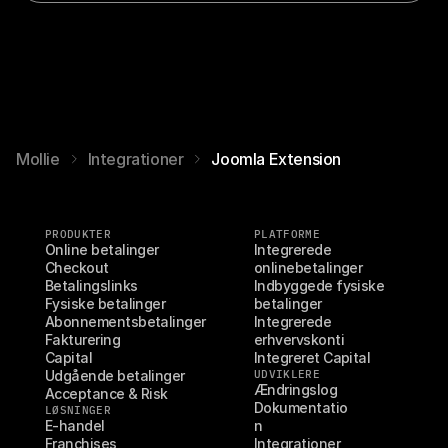
Mollie
Integrationer
Joomla Extension
PRODUKTER
PLATFORME
Online betalinger
Integrerede 
Checkout
onlinebetalinger
Betalingslinks
Indbyggede fysiske 
Fysiske betalinger
betalinger
Abonnementsbetalinger
Integrerede 
Fakturering
erhvervskonti
Capital
Integreret Capital
Udgående betalinger
UDVIKLERE
Ændringslog
Acceptance & Risk
Dokumentatio
LØSNINGER
E-handel
n
Franchises
Integrationer