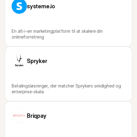
For kunder
systeme.io
Find ud af, hvorfor Mollie er på din bankudskrift
For Mollie-kunder
Kontakt vores kundesupport
Kontakt salg
En alt-i-en marketingplatform til at skalere din 
Oplev hvordan vi kan hjælpe din forretning
onlineforretning
Spryker
Betalingsløsninger, der matcher Sprykers smidighed og 
enterprise-skala.
Briqpay