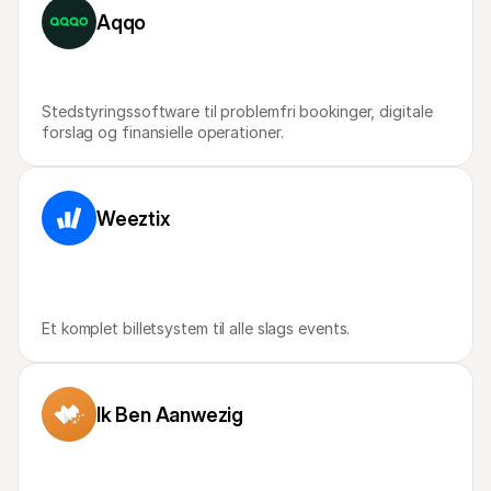
For kunder
Aqqo
Find ud af, hvorfor Mollie er på din bankudskrift
For Mollie-kunder
Kontakt vores kundesupport
Kontakt salg
Stedstyringssoftware til problemfri bookinger, digitale 
Oplev hvordan vi kan hjælpe din forretning
forslag og finansielle operationer.
Weeztix
Et komplet billetsystem til alle slags events.
Ik Ben Aanwezig