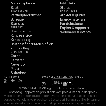
Markedspladser
Biblioteker
SaaS
Status
PROGRAMMER
RESSOURCER
Partnerprogrammer
Artikler & guides
Bureauer
Brand-materialer
Startups
Kundehistorier
SUPPORT
Papirer & rapporter
Hjælpecenter
Webinarer & events
Kundeservice
Kontakt salg
Derfor står der Mollie på dit 
kontoudtog
VIRKSOMHED
Om os
Karrierer
Newsroom
Priser
Sikkerhed
AI-RESUMÉ
SOCIAL
PLACERING OG SPROG
Select Language
Dansk
© 2026 Mollie B.V.
Brugeraftale
Privatlivserklæring
Ansvarlig Rapportering
Whistleblower-politik
Om os
Cookiepolitik
Mollie er en fintech-gruppe, der leverer en bred vifte af finansielle 
tjenester og tekniske produkter på tværs af Europa og Storbritannien 
som en del af vores mission om at gøre betalinger og pengestyring 