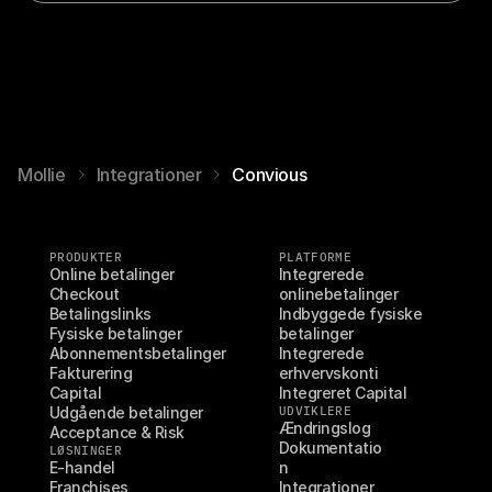
Mollie
Integrationer
Convious
PRODUKTER
PLATFORME
Online betalinger
Integrerede 
Checkout
onlinebetalinger
Betalingslinks
Indbyggede fysiske 
Fysiske betalinger
betalinger
Abonnementsbetalinger
Integrerede 
Fakturering
erhvervskonti
Capital
Integreret Capital
Udgående betalinger
UDVIKLERE
Ændringslog
Acceptance & Risk
Dokumentatio
LØSNINGER
E-handel
n
Franchises
Integrationer