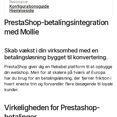
Ressourcer
Konfigurationsguide
Hjemmeside
PrestaShop-betalingsintegration 
med Mollie
Tekniske ressourcer
Mollie 
Udviklerportal
Doku
Opdag udviklerressourcer og opdateringer
Udfors
Skab vækst i din virksomhed med en 
Biblioteker
Statu
Integrer Mollie med klar-til-brug biblioteker
Tjek 
betalingsløsning bygget til konvertering.
Discord-fællesskab
Ændr
Bliv en del af vores udviklerfællesskab
Læs om
PrestaShop giver dig en fleksibel platform til at opbygge 
Om Mollie
Mollie 
din webshop. Men for at skalere på tværs af Europa 
Priser
Artik
Se vores priser
Opdag 
har du brug for en betalingsløsning, der fjerner friktion i 
virks
Om os
hvert eneste trin og forvandler flere besøgende til loyale 
Succe
Lær mere om vores historie og 
kunder.
værdier
Se hvo
Nyheder
Papir
Læs de seneste Mollie nyheder
Downlo
Karrierer
Virkeligheden for Prestashop-
Kom og arbejd hos os - vi søger nye 
medarbejdere!
Kontakt