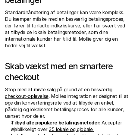
betalinger
For kunder
Find ud af, hvorfor Mollie er på din bankudskrift
Standardhåndtering af betalinger kan være kompleks. 
For Mollie-kunder
Du kæmper måske med en besværlig betalingsproces, 
Kontakt vores kundesupport
der fører til forladte indkøbskurve, eller har svært ved 
Kontakt salg
Oplev hvordan vi kan hjælpe din forretning
at tilbyde de lokale betalingsmetoder, som dine 
internationale kunder har tillid til. Mollie giver dig en 
bedre vej til vækst.
Skab vækst med en smartere 
checkout
Stop med at miste salg på grund af en besværlig 
checkout-oplevelse
. Mollies integration er designet til at 
øge din konverteringsrate ved at tilbyde en enkel, 
pålidelig og lokaliseret betalingsproces for alle kunder, 
uanset hvor de er.
Tilbyd alle populære betalingsmetoder: 
Acceptér 
øjeblikkeligt over 
35 lokale og globale 