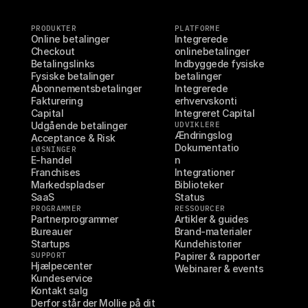
PRODUKTER
PLATFORME
Online betalinger
Integrerede 
Checkout
onlinebetalinger
Betalingslinks
Indbyggede fysiske 
Fysiske betalinger
betalinger
Abonnementsbetalinger
Integrerede 
Fakturering
erhvervskonti
Capital
Integreret Capital
Udgående betalinger
UDVIKLERE
Ændringslog
Acceptance & Risk
Dokumentatio
LØSNINGER
E-handel
n
Franchises
Integrationer
Markedspladser
Biblioteker
SaaS
Status
PROGRAMMER
RESSOURCER
Partnerprogrammer
Artikler & guides
Bureauer
Brand-materialer
Startups
Kundehistorier
SUPPORT
Papirer & rapporter
Hjælpecenter
Webinarer & events
Kundeservice
Kontakt salg
Derfor står der Mollie på dit 