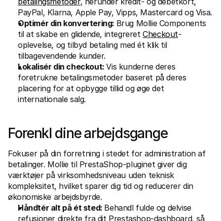
betalingsmetoder
, herunder kredit- og debetkort, 
PayPal, Klarna, Apple Pay, Vipps, Mastercard og Visa.
Optimér din konvertering: 
Brug Mollie Components 
til at skabe en glidende, integreret 
Checkout
-
oplevelse, og tilbyd betaling med ét klik til 
tilbagevendende kunder.
Lokalisér din checkout: 
Vis kunderne deres 
foretrukne betalingsmetoder baseret på deres 
placering for at opbygge tillid og øge det 
internationale salg.
Forenkl dine arbejdsgange
Fokuser på din forretning i stedet for administration af 
betalinger. Mollie til PrestaShop-pluginet giver dig 
værktøjer på virksomhedsniveau uden teknisk 
kompleksitet, hvilket sparer dig tid og reducerer din 
økonomiske arbejdsbyrde.
Håndtér alt på ét sted: 
Behandl fulde og delvise 
refusioner direkte fra dit Prestashop-dashboard, så 