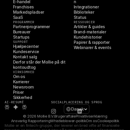
E-handel
n
Franchises
Integrationer
Markedspladser
Biblioteker
SaaS
Status
PROGRAMMER
RESSOURCER
Partnerprogrammer
Artikler & guides
Bureauer
Brand-materialer
Startups
Kundehistorier
SUPPORT
Papirer & rapporter
Hjælpecenter
Webinarer & events
Kundeservice
Kontakt salg
Derfor står der Mollie på dit 
kontoudtog
VIRKSOMHED
Om os
Karrierer
Newsroom
Priser
Sikkerhed
AI-RESUMÉ
SOCIAL
PLACERING OG SPROG
Select Language
Dansk
© 2026 Mollie B.V.
Brugeraftale
Privatlivserklæring
Ansvarlig Rapportering
Whistleblower-politik
Om os
Cookiepolitik
Mollie er en fintech-gruppe, der leverer en bred vifte af finansielle 