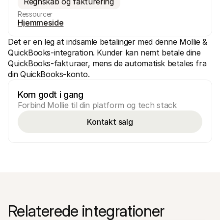
Regnskab og fakturering
Ressourcer
Hjemmeside
Det er en leg at indsamle betalinger med denne Mollie & 
QuickBooks-integration. Kunder kan nemt betale dine 
QuickBooks-fakturaer, mens de automatisk betales fra 
Tekniske ressourcer
Mollie 
din QuickBooks-konto.
Udviklerportal
Doku
Opdag udviklerressourcer og opdateringer
Udfors
Kom godt i gang
Biblioteker
Statu
Integrer Mollie med klar-til-brug biblioteker
Tjek 
Forbind Mollie til din platform og tech stack
Discord-fællesskab
Ændr
Bliv en del af vores udviklerfællesskab
Læs om
Kontakt salg
Om Mollie
Mollie 
Priser
Artik
Se vores priser
Opdag 
virks
Om os
Succe
Lær mere om vores historie og 
værdier
Se hvo
Nyheder
Papir
Læs de seneste Mollie nyheder
Downlo
Karrierer
Kom og arbejd hos os - vi søger nye 
Relaterede integrationer
medarbejdere!
Kontakt