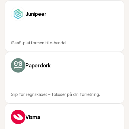
For kunder
Find ud af, hvorfor Mollie er på din bankudskrift
Junipeer
For Mollie-kunder
Kontakt vores kundesupport
Kontakt salg
Oplev hvordan vi kan hjælpe din forretning
iPaaS-platformen til e-handel.
Paperdork
Slip for regnskabet – fokuser på din forretning.
Visma