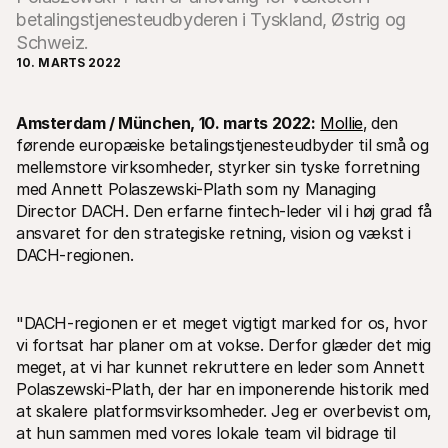
betalingstjenesteudbyderen i Tyskland, Østrig og
Schweiz.
10. MARTS 2022
Amsterdam / München‚ 10. marts 2022:
Mollie
‚ den 
Tekniske ressourcer
Mollie 
førende europæiske betalingstjenesteudbyder til små og 
Udviklerportal
Doku
mellemstore virksomheder‚ styrker sin tyske forretning 
Opdag udviklerressourcer og opdateringer
Udfors
med Annett Polaszewski-Plath som ny Managing 
Biblioteker
Statu
Director DACH. Den erfarne fintech-leder vil i høj grad få 
Integrer Mollie med klar-til-brug biblioteker
Tjek 
Discord-fællesskab
Ændr
ansvaret for den strategiske retning‚ vision og vækst i 
Bliv en del af vores udviklerfællesskab
Læs om
DACH-regionen.
Om Mollie
Mollie 
Priser
Artik
Se vores priser
Opdag 
virks
Om os
"DACH-regionen er et meget vigtigt marked for os‚ hvor 
Succe
Lær mere om vores historie og 
vi fortsat har planer om at vokse. Derfor glæder det mig 
værdier
Se hvo
Nyheder
Papir
meget‚ at vi har kunnet rekruttere en leder som Annett 
Læs de seneste Mollie nyheder
Downlo
Polaszewski-Plath‚ der har en imponerende historik med 
Karrierer
at skalere platformsvirksomheder. Jeg er overbevist om‚ 
Kom og arbejd hos os - vi søger nye 
medarbejdere!
at hun sammen med vores lokale team vil bidrage til 
Kontakt