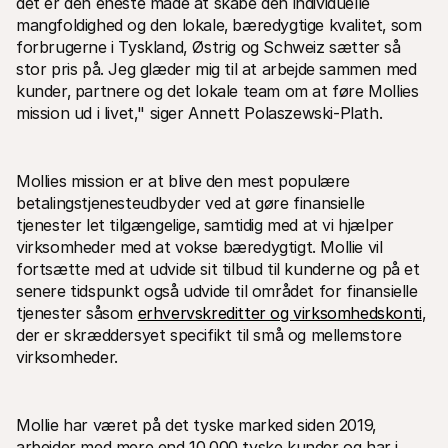
det er den eneste måde at skabe den individuelle 
mangfoldighed og den lokale‚ bæredygtige kvalitet‚ som 
forbrugerne i Tyskland, Østrig og Schweiz sætter så 
stor pris på. Jeg glæder mig til at arbejde sammen med 
kunder‚ partnere og det lokale team om at føre Mollies 
mission ud i livet‚" siger Annett Polaszewski-Plath.
Mollies mission er at blive den mest populære 
betalingstjenesteudbyder ved at gøre finansielle 
tjenester let tilgængelige‚ samtidig med at vi hjælper 
virksomheder med at vokse bæredygtigt. Mollie vil 
fortsætte med at udvide sit tilbud til kunderne og på et 
senere tidspunkt også udvide til området for finansielle 
tjenester såsom 
erhvervskreditter og virksomhedskonti
‚ 
der er skræddersyet specifikt til små og mellemstore 
virksomheder.
Mollie har været på det tyske marked siden 2019‚ 
arbejder med mere end 10.000 tyske kunder og har i 