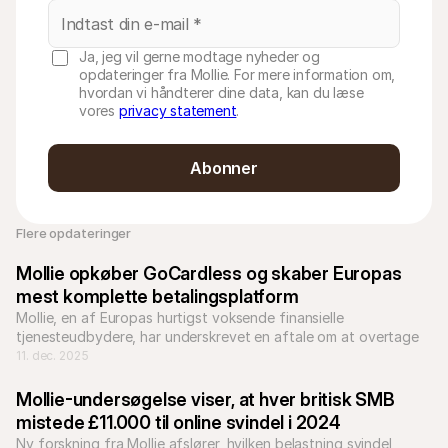
Ja, jeg vil gerne modtage nyheder og
opdateringer fra Mollie. For mere information om,
hvordan vi håndterer dine data, kan du læse
vores
privacy statement
.
Abonner
Flere opdateringer 
Mollie opkøber GoCardless og skaber Europas 
mest komplette betalingsplatform
Mollie, en af Europas hurtigst voksende finansielle 
tjenesteudbydere, har underskrevet en aftale om at overtage 
bankbetalingsselskabet GoCardless.
11. dec. 2025
Mollie-undersøgelse viser, at hver britisk SMB 
mistede £11.000 til online svindel i 2024
Ny forskning fra Mollie afslører, hvilken belastning svindel 