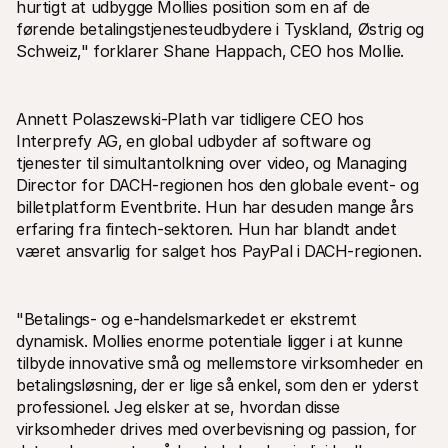
hurtigt at udbygge Mollies position som en af de 
For kunder
førende betalingstjenesteudbydere i Tyskland, Østrig og 
Find ud af, hvorfor Mollie er på din bankudskrift
For Mollie-kunder
Schweiz‚" forklarer Shane Happach‚ CEO hos Mollie.
Kontakt vores kundesupport
Kontakt salg
Oplev hvordan vi kan hjælpe din forretning
Annett Polaszewski-Plath var tidligere CEO hos 
Interprefy AG‚ en global udbyder af software og 
tjenester til simultantolkning over video‚ og Managing 
Director for DACH-regionen hos den globale event- og 
billetplatform Eventbrite. Hun har desuden mange års 
erfaring fra fintech-sektoren. Hun har blandt andet 
været ansvarlig for salget hos PayPal i DACH-regionen.
"Betalings- og e-handelsmarkedet er ekstremt 
dynamisk. Mollies enorme potentiale ligger i at kunne 
tilbyde innovative små og mellemstore virksomheder en 
betalingsløsning‚ der er lige så enkel‚ som den er yderst 
professionel. Jeg elsker at se, hvordan disse 
virksomheder drives med overbevisning og passion‚ for 