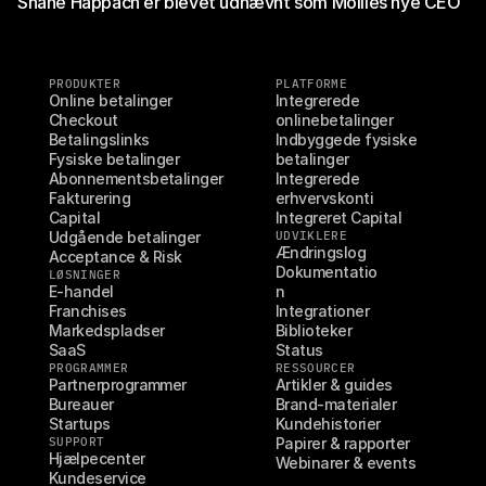
Shane Happach er blevet udnævnt som Mollies nye CEO
PRODUKTER
PLATFORME
Online betalinger
Integrerede 
Checkout
onlinebetalinger
Betalingslinks
Indbyggede fysiske 
Fysiske betalinger
betalinger
Abonnementsbetalinger
Integrerede 
Fakturering
erhvervskonti
Capital
Integreret Capital
Udgående betalinger
UDVIKLERE
Ændringslog
Acceptance & Risk
Dokumentatio
LØSNINGER
E-handel
n
Franchises
Integrationer
Markedspladser
Biblioteker
SaaS
Status
PROGRAMMER
RESSOURCER
Partnerprogrammer
Artikler & guides
Bureauer
Brand-materialer
Startups
Kundehistorier
SUPPORT
Papirer & rapporter
Hjælpecenter
Webinarer & events
Kundeservice