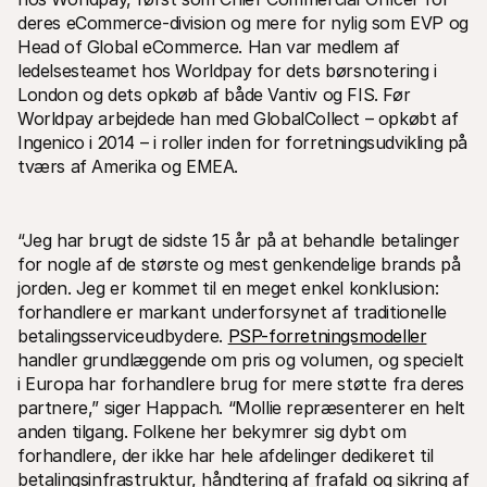
deres eCommerce-division og mere for nylig som EVP og 
Head of Global eCommerce. Han var medlem af 
ledelsesteamet hos Worldpay for dets børsnotering i 
London og dets opkøb af både Vantiv og FIS. Før 
Worldpay arbejdede han med GlobalCollect – opkøbt af 
Ingenico i 2014 – i roller inden for forretningsudvikling på 
Tekniske ressourcer
Mollie 
tværs af Amerika og EMEA.
Udviklerportal
Doku
Opdag udviklerressourcer og opdateringer
Udfors
Biblioteker
Statu
Integrer Mollie med klar-til-brug biblioteker
Tjek 
“Jeg har brugt de sidste 15 år på at behandle betalinger 
Discord-fællesskab
Ændr
for nogle af de største og mest genkendelige brands på 
Bliv en del af vores udviklerfællesskab
Læs om
Om Mollie
Mollie 
jorden. Jeg er kommet til en meget enkel konklusion: 
Priser
Artik
forhandlere er markant underforsynet af traditionelle 
Se vores priser
Opdag 
betalingsserviceudbydere. 
PSP-forretningsmodeller
virks
Om os
Succe
handler grundlæggende om pris og volumen, og specielt 
Lær mere om vores historie og 
værdier
Se hvo
i Europa har forhandlere brug for mere støtte fra deres 
Nyheder
Papir
partnere,” siger Happach. “Mollie repræsenterer en helt 
Læs de seneste Mollie nyheder
Downlo
anden tilgang. Folkene her bekymrer sig dybt om 
Karrierer
Kom og arbejd hos os - vi søger nye 
forhandlere, der ikke har hele afdelinger dedikeret til 
medarbejdere!
betalingsinfrastruktur, håndtering af frafald og sikring af 
Kontakt