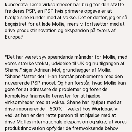
kundedata. Disse virksomheder har brug for den støtte 
For kunder
Find ud af, hvorfor Mollie er på din bankudskrift
fra deres PSP, en PSP hvis primære opgave er at 
For Mollie-kunder
hjælpe sine kunder med at vokse. Det er derfor, jeg er så 
Kontakt vores kundesupport
begejstret for at lede Mollie, mens vi fortsætter med at 
Kontakt salg
drive produktinnovation og ekspansion på tværs af 
Oplev hvordan vi kan hjælpe din forretning
Europa.”
“Det har været syv spændende måneder for Mollie, med 
vores stærke vækst, udvidelse til UK og nu tilgangen af 
Shane,” siger Adriaan Mol, grundlægger af Mollie. 
“Shane 'fatter det'. Han forstår problemerne med den 
nuværende PSP-model. Og han forstår, hvad Mollie kan 
gøre for at adressere de problemer og forenkle 
komplekse finansielle tjenester for at hjælpe 
virksomheder med at vokse. Shane har hjulpet med at 
drive imponerende – 500% – vækst hos Worldpay. Vi 
ved, at han er den rette person til at hjælpe med at 
drive Mollies internationale ekspansion og sikre, at vores 
produktinnovation opfylder de fremvoksende behov 