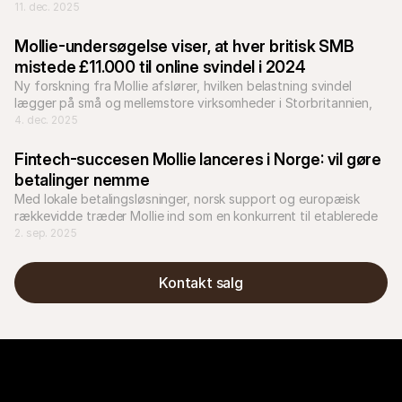
bankbetalingsselskabet GoCardless.
11. dec. 2025
Mollie-undersøgelse viser, at hver britisk SMB 
mistede £11.000 til online svindel i 2024
Ny forskning fra Mollie afslører, hvilken belastning svindel 
lægger på små og mellemstore virksomheder i Storbritannien, 
og hvordan det kan undgås.
4. dec. 2025
Fintech-succesen Mollie lanceres i Norge: vil gøre 
betalinger nemme
Med lokale betalingsløsninger, norsk support og europæisk 
rækkevidde træder Mollie ind som en konkurrent til etablerede 
aktører som Nets.
2. sep. 2025
Kontakt salg