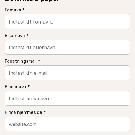
For kunder
Fornavn
Find ud af, hvorfor Mollie er på din bankudskrift
*
For Mollie-kunder
Kontakt vores kundesupport
Kontakt salg
Oplev hvordan vi kan hjælpe din forretning
Efternavn
*
Forretningsmail
*
Firmanavn
*
Firma hjemmeside
*