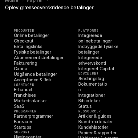
Mollie
Papirer
Oplev grænseoverskridende betalinger
PRODUKTER
PLATFORME
Online betalinger
Integrerede 
Checkout
onlinebetalinger
Betalingslinks
Indbyggede fysiske 
Fysiske betalinger
betalinger
Abonnementsbetalinger
Integrerede 
Fakturering
erhvervskonti
Capital
Integreret Capital
Udgående betalinger
UDVIKLERE
Ændringslog
Acceptance & Risk
Dokumentatio
LØSNINGER
E-handel
n
Franchises
Integrationer
Markedspladser
Biblioteker
SaaS
Status
PROGRAMMER
RESSOURCER
Partnerprogrammer
Artikler & guides
Bureauer
Brand-materialer
Startups
Kundehistorier
SUPPORT
Papirer & rapporter
Hjælpecenter