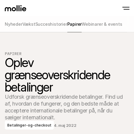
Nyheder
Vækst
Succeshistorier
Papirer
Webinarer & events
Accepter betalinger
Online betalinger
Tap to Pay på iPhone
Lær mere
Accepter og administr
Accepter kontaktløse betalinger direkte på
onlinebetalinger
PAPIRER
Fysiske betalinger
Oplev 
Tag imod betalinger m
terminaler og enhede
grænseoverskridende 
Checkout
Tilbyd et checkout opt
konvertering
betalinger
Tilbagevendende b
Indsaml tilbagevenden
Udforsk grænseoverskridende betalinger. Find ud 
abonnementsbetalin
Acceptance & Risk
af, hvordan de fungerer, og den bedste måde at 
Forebyg svindel og opt
acceptere internationale betalinger på, når du 
konvertering
Partnere
sælger internationalt.
For Bureauer
Til 
4. maj 2022
Betalinger-og-checkout
Lær om vores Agency Partner Program
Udfor