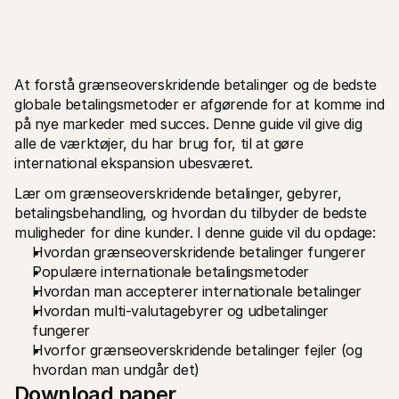
At forstå grænseoverskridende betalinger og de bedste 
globale betalingsmetoder er afgørende for at komme ind 
på nye markeder med succes. Denne guide vil give dig 
Tekniske ressourcer
Mollie 
Udviklerportal
Doku
alle de værktøjer, du har brug for, til at gøre 
Opdag udviklerressourcer og opdateringer
Udfors
international ekspansion ubesværet.
Biblioteker
Statu
Integrer Mollie med klar-til-brug biblioteker
Tjek 
Lær om grænseoverskridende betalinger, gebyrer, 
Discord-fællesskab
Ændr
betalingsbehandling, og hvordan du tilbyder de bedste 
Bliv en del af vores udviklerfællesskab
Læs om
muligheder for dine kunder. I denne guide vil du opdage:
Om Mollie
Mollie 
Priser
Artik
Hvordan grænseoverskridende betalinger fungerer
Se vores priser
Opdag 
Populære internationale betalingsmetoder
virks
Om os
Hvordan man accepterer internationale betalinger
Succe
Lær mere om vores historie og 
værdier
Se hvo
Hvordan multi-valutagebyrer og udbetalinger 
Nyheder
Papir
fungerer
Læs de seneste Mollie nyheder
Downlo
Hvorfor grænseoverskridende betalinger fejler (og 
Karrierer
hvordan man undgår det)
Kom og arbejd hos os - vi søger nye 
medarbejdere!
Download paper
Kontakt