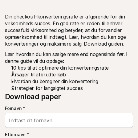
Din checkout-konverteringsrate er afgørende for din 
virksomheds succes. En god rate er roden til enhver 
succesfuld virksomhed og betyder, at du forvandler 
opmærksomhed til indtægt. Lær, hvordan du kan øge 
konverteringer og maksimere salg. Download guiden.
Tekniske ressourcer
Mollie 
Udviklerportal
Doku
Lær hvordan du kan sælge mere end nogensinde før. I 
Opdag udviklerressourcer og opdateringer
Udfors
Biblioteker
Statu
denne guide vil du opdage:
Integrer Mollie med klar-til-brug biblioteker
Tjek 
10 tips til at optimere din konverteringsrate
Discord-fællesskab
Ændr
Årsager til afbrudte køb
Bliv en del af vores udviklerfællesskab
Læs om
Om Mollie
Mollie 
Hvordan du beregner din konvertering
Priser
Artik
Strategier for langsigtet succes
Se vores priser
Opdag 
Download paper
virks
Om os
Succe
Lær mere om vores historie og 
værdier
Se hvo
Fornavn
*
Nyheder
Papir
Læs de seneste Mollie nyheder
Downlo
Karrierer
Kom og arbejd hos os - vi søger nye 
medarbejdere!
Efternavn
*
Kontakt