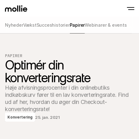
Nyheder
Vækst
Succeshistorier
Papirer
Webinarer & events
Accepter betalinger
Online betalinger
Tap to Pay på iPhone
Lær mere
Accepter og administr
Accepter kontaktløse betalinger direkte på
onlinebetalinger
PAPIRER
Fysiske betalinger
Optimér din 
Tag imod betalinger m
terminaler og enhede
konverteringsrate
Checkout
Tilbyd et checkout opt
konvertering
Høje afvisningsprocenter i din onlinebutiks 
Tilbagevendende b
indkøbskurv fører til en lav konverteringsrate. Find 
Indsaml tilbagevenden
abonnementsbetalin
ud af her, hvordan du øger din Checkout-
Acceptance & Risk
konverteringsrate!
Forebyg svindel og opt
konvertering
25. jan. 2021
Konvertering
Partnere
For Bureauer
Til 
Lær om vores Agency Partner Program
Udfor