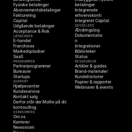
Fysiske betalinger
betalinger
Abonnementsbetalinger
Integrerede 
Fakturering
erhvervskonti
Capital
Integreret Capital
Udgående betalinger
UDVIKLERE
Ændringslog
Acceptance & Risk
Dokumentatio
LØSNINGER
E-handel
n
Franchises
Integrationer
Markedspladser
Biblioteker
SaaS
Status
PROGRAMMER
RESSOURCER
Partnerprogrammer
Artikler & guides
Bureauer
Brand-materialer
Startups
Kundehistorier
SUPPORT
Papirer & rapporter
Hjælpecenter
Webinarer & events
Kundeservice
Kontakt salg
Derfor står der Mollie på dit 
kontoudtog
VIRKSOMHED
Om os
Karrierer
Newsroom