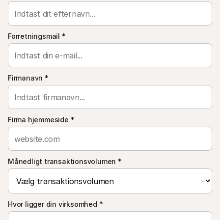
For kunder
Find ud af, hvorfor Mollie er på din bankudskrift
For Mollie-kunder
Kontakt vores kundesupport
Forretningsmail
*
Kontakt salg
Oplev hvordan vi kan hjælpe din forretning
Firmanavn
*
Firma hjemmeside
*
Månedligt transaktionsvolumen
*
Hvor ligger din virksomhed
*