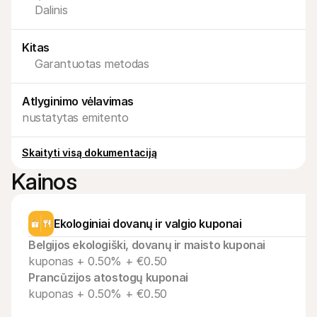
Dalinis
Pirkėjams
Sužinokite, kodėl Mollie yra jūsų banko išraše
Mollie klientams
Kitas
Susisiekite su mūsų klientų aptarnavimo komanda
Susisiekite su pardavimais
Garantuotas metodas
Sužinokite, kaip galime padėti jūsų verslui
Atlyginimo vėlavimas
nustatytas emitento
Skaityti visą dokumentaciją
Kainos
Ekologiniai dovanų ir valgio kuponai
Belgijos ekologiški, dovanų ir maisto kuponai
kuponas + 0.50% + €0.50
Prancūzijos atostogų kuponai
kuponas + 0.50% + €0.50