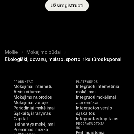
Užsiregistruoti
Mollie
Mokėjimo būdai
Ekologiški, dovanų, maisto, sporto ir kultūros kuponai
PRODUKTAI
PLATFORMOS
Mokėjimai internetu
Integruoti internetiniai 
Atsiskaitymas
mokėjimai
Mokėjimo nuorodos
Integruoti mokėjimai 
Mokėjimai vietoje
asmeniškai
Periodiniai mokėjimai
Integruotos verslo 
Sąskaitų išrašymas
sąskaitos
Capital
Integruotas kapitalas
Išeinantys mokėjimai
PROGRAMUOTOJA
MS
Priėmimas ir rizika
Keitimų istorija