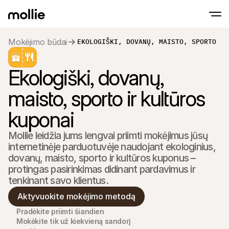
Mokėjimo būdai
EKOLOGIŠKI, DOVANŲ, MAISTO, SPORTO IR
Priimkite mokėjimus
Ekologiški, dovanų, 
Mokėjimai internet
Tap to Pay iPhone įrenginiuose
Sužinokite daugiau
Priimkite ir valdykite 
Priimkite bekontakčius mokėjimus tiesiog 
internetu
maisto, sporto ir kultūros 
Mokėjimai vietoje
Priimkite mokėjimus su
kuponai
ir įrenginiais
Atsiskaitymas
Pasiūlykite konversija
Mollie leidžia jums lengvai priimti mokėjimus jūsų 
atsiskaitymą
internetinėje parduotuvėje naudojant ekologinius, 
Pasikartojantys mo
dovanų, maisto, sporto ir kultūros kuponus – 
Gaukite pasikartojanči
prenumeratos mokėji
protingas pasirinkimas didinant pardavimus ir 
Mokėjimų priėmimas
tenkinant savo klientus.
Užkirskite kelią sukčiav
optimizuokite konvers
Aktyvuokite mokėjimo metodą
Partneriai
Agentūroms
SaaS 
Pradėkite priimti šiandien
Sužinokite apie mūsų Partnerių programą agentūroms
Atrask
Mokėkite tik už kiekvieną sandorį