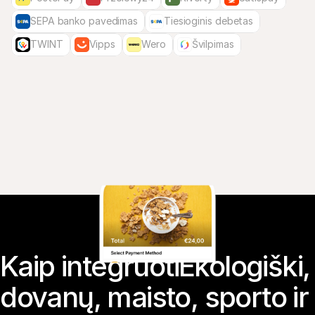
SEPA banko pavedimas
Tiesioginis debetas
TWINT
Vipps
Wero
Švilpimas
Kaip integruotiEkologiški, 
dovanų, maisto, sporto ir 