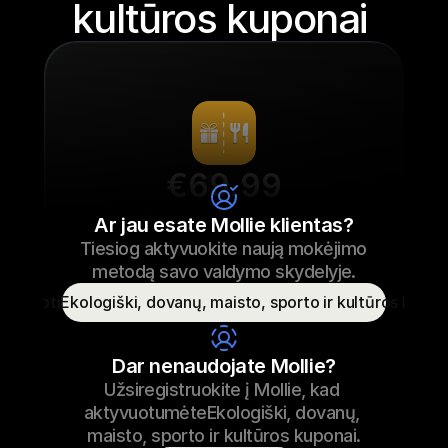
kultūros kuponai 
€69.99
Bėgimo batų raišteliai
Ar jau esate Mollie klientas?
Tiesiog aktyvuokite naują mokėjimo 
€69.99
Bėgimo batų raišteliai
2022-09-23 17:29
metodą savo valdymo skydelyje.
Apmokėta
ktyvuotiEkologiški, dovanų, maisto, sporto ir kultūros kupon
Vartotojo vardas
T. Otter
Dar nenaudojate Mollie?
Užsiregistruokite į Mollie, kad 
aktyvuotumėteEkologiški, dovanų, 
maisto, sporto ir kultūros kuponai.