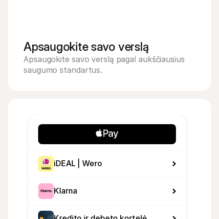
Apsaugokite savo verslą
Apsaugokite savo verslą pagal aukščiausius 
saugumo standartus.
iDEAL | Wero
Klarna
Kredito ir debeto kortelė