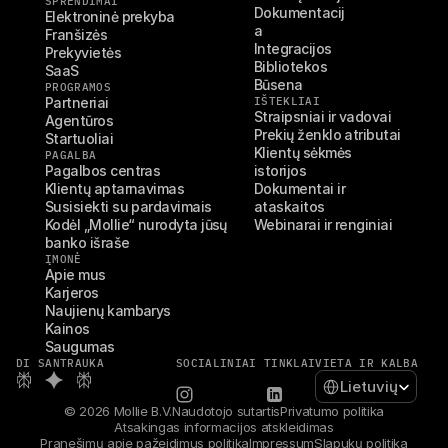
SPRENDIMAI
Dokumentacij
Elektroninė prekyba
a
Franšizės
Integracijos
Prekyvietės
Bibliotekos
SaaS
Būsena
PROGRAMOS
Partneriai
IŠTEKLIAI
Straipsniai ir vadovai
Agentūros
Prekių ženklo atributai
Startuoliai
Klientų sėkmės 
PAGALBA
Pagalbos centras
istorijos
Klientų aptarnavimas
Dokumentai ir 
Susisiekti su pardavimais
ataskaitos
Kodėl „Mollie“ nurodyta jūsų 
Webinarai ir renginiai
banko išraše
ĮMONĖ
Apie mus
Karjeros
Naujienų kambarys
Kainos
Saugumas
DI SANTRAUKA
SOCIALINIAI TINKLAI
VIETA IR KALBA
Select Language
Lietuvių
© 2026 Mollie B.V.
Naudotojo sutartis
Privatumo politika
Atsakingas informacijos atskleidimas
Pranešimų apie pažeidimus politika
Impressum
Slapukų politika