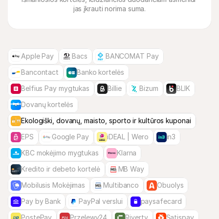
jas įkrauti norima suma.
Apple Pay
Bacs
BANCOMAT Pay
Bancontact
Banko kortelės
Belfius Pay mygtukas
Billie
Bizum
BLIK
Dovanų kortelės
Ekologiški, dovanų, maisto, sporto ir kultūros kuponai
EPS
Google Pay
iDEAL | Wero
in3
KBC mokėjimo mygtukas
Klarna
Kredito ir debeto kortelė
MB Way
Mobilusis Mokėjimas
Multibanco
Obuolys
Pay by Bank
PayPal verslui
paysafecard
PostePay
Przelewy24
Riverty
Satispay