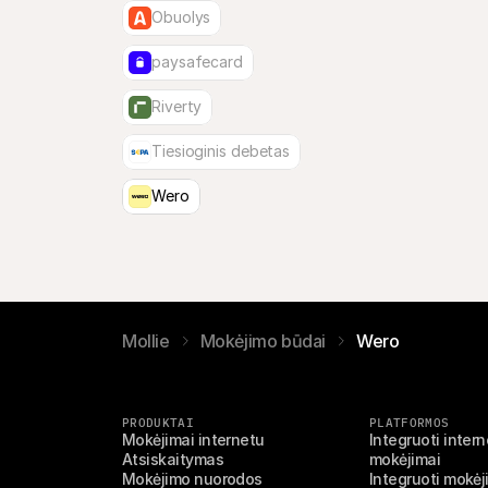
Obuolys
paysafecard
Riverty
Tiesioginis debetas
Wero
Mollie
Mokėjimo būdai
Wero
PRODUKTAI
PLATFORMOS
Mokėjimai internetu
Integruoti interne
Atsiskaitymas
mokėjimai
Mokėjimo nuorodos
Integruoti mokė