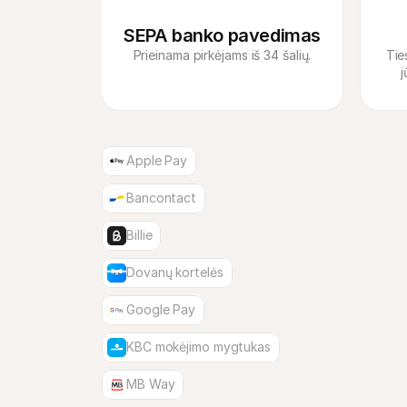
SEPA banko pavedimas
Prieinama pirkėjams iš 34 šalių.
Tie
Apple Pay
Bancontact
Billie
Dovanų kortelės
Google Pay
KBC mokėjimo mygtukas
MB Way