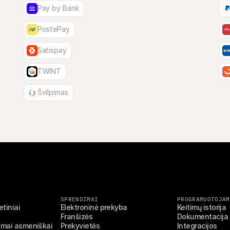
Pay by Bank
PostePay
Satispay
TWINT
Švilpimas
SPRENDIMAI
PROGRAMUOTOJAM
tiniai 
Elektroninė prekyba
Keitimų istorija
Franšizės
Dokumentacija
jimai asmeniškai
Prekyvietės
Integracijos