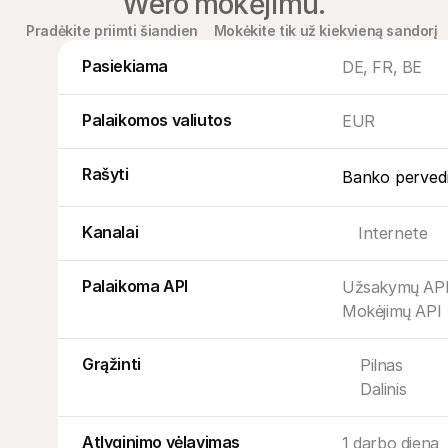
Wero mokėjimu.
Pradėkite priimti šiandien
Mokėkite tik už kiekvieną sandorį
Pasiekiama
DE, FR, BE
Palaikomos valiutos
EUR
Rašyti
Banko perved
Kanalai
Internete
Palaikoma API
Užsakymų AP
Mokėjimų API
Grąžinti
Pilnas
Dalinis
Atlyginimo vėlavimas
1 darbo diena