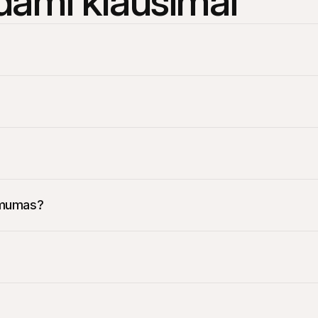
ami klausimai
etu.
orodą savo telefone.
amėlėje.
namumas?
esioginę prieigą prie didelės rinkos 
Vokietijoje
, Prancūzijoje ir Bel