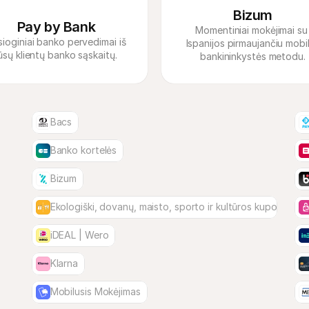
Bizum
Pay by Bank
Momentiniai mokėjimai su 
sioginiai banko pervedimai iš 
Ispanijos pirmaujančiu mobili
bankininkystės metodu.
Bacs
Banko kortelės
Bizum
Ekologiški, dovanų, maisto, sporto ir kultūros kuponai
iDEAL | Wero
Klarna
Mobilusis Mokėjimas