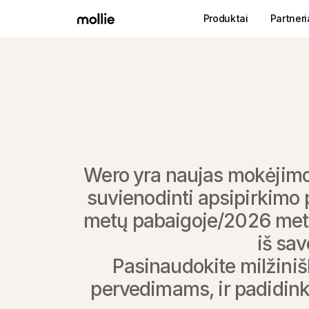
Produktai
Partneri
Wero yra naujas mokėjimo 
suvienodinti apsipirkimo 
metų pabaigoje/2026 metų p
iš sav
Pasinaudokite milžinišk
pervedimams, ir padidinkit