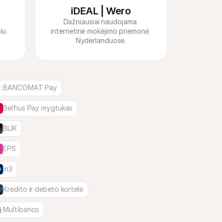
iDEAL | Wero
Dažniausiai naudojama 
u 
internetinė mokėjimo priemonė 
Nyderlanduose.
BANCOMAT Pay
Belfius Pay mygtukas
BLIK
EPS
in3
Kredito ir debeto kortelė
Multibanco