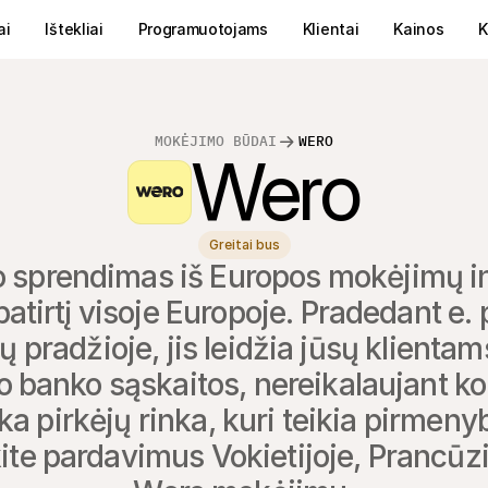
ai
Ištekliai
Programuotojams
Klientai
Kainos
K
MOKĖJIMO BŪDAI
WERO
Wero
Greitai bus
sprendimas iš Europos mokėjimų inic
patirtį visoje Europoje. Pradedant e
radžioje, jis leidžia jūsų klientams 
o banko sąskaitos, nereikalaujant kor
a pirkėjų rinka, kuri teikia pirmeny
e pardavimus Vokietijoje, Prancūzijoj