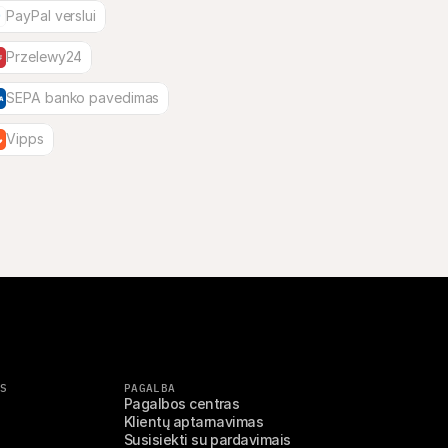
PayPal verslui
Przelewy24
SEPA banko pavedimas
Vipps
S
PAGALBA
Pagalbos centras
Klientų aptarnavimas
Susisiekti su pardavimais