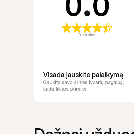
0
.
0
Trustpilot
Visada jauskite palaikymą
Gaukite savo srities lyderių pagalbą, 
kada tik jos prireiks.