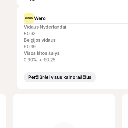
Wero
Vidaus Nyderlandai
€0.32
Belgijos vidaus
€0.39
Visos kitos šalys
0.90% + €0.25
Peržiūrėti visus kainoraščius