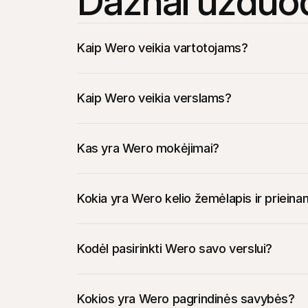
Dažnai užduod
Kaip Wero veikia vartotojams?
Kaip Wero veikia verslams?
Klientas pasirenka Wero jūsų atsiskaitymo m
Kas yra Wero mokėjimai?
Jie nuskenuoja QR kodą arba paspaudžia nu
Jie saugiai patvirtina transakciją savo progr
Kokia yra Wero kelio žemėlapis ir priei
Kodėl pasirinkti Wero savo verslui?
Kokios yra Wero pagrindinės savybės?
Pasiekite milijonus naujų klientų:
 Gaukite ti