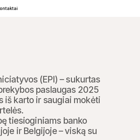
ontaktai
iatyvos (EPI) – sukurtas 
. prekybos paslaugas 2025 
iš karto ir saugiai mokėti 
telės.

bę tiesioginiams banko 
e ir Belgijoje – viską su 