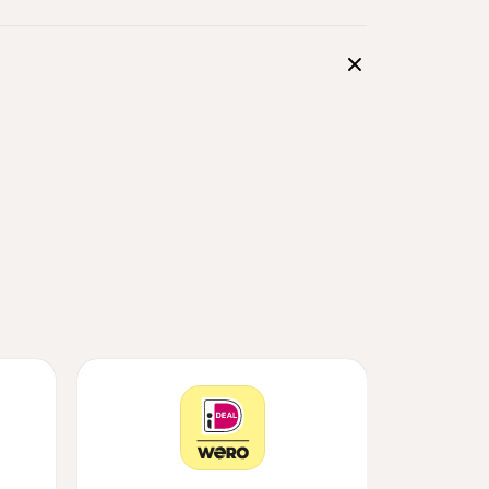
reiškia 
lefonus.
škia, kad lėšos 
skenuoti QR 
 jį klientams 
srautą.