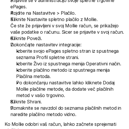
Prijavite se v administracijo svoje spletne trgovine 
ePages.
Pojdite na Nastavitve > Plačilo.
Kliknite Nastavite spletno plačilo z Mollie.
Če ste že prijavljeni v svoj Mollie račun, se prikažejo 
vaše podatke o računu. Sicer se prijavite v svoj račun.
Kliknite Poveži.
Dokončajte nastavitev integracije:
Izberite svojo ePages spletno stran iz spustnega 
seznama Profil spletne strani.
Izberite Živo iz spustnega menija Operativni način.
Izberite plačilno metodo iz spustnega menija 
Plačilna metoda.
Po dokončanju nastavitve lahko kliknete Dodaj 
Mollie plačilne metode, da dodate več plačilnih 
metod v vašo trgovino.
Kliknite Shrani.
Pomaknite se navzdol do seznama plačilnih metod in 
naredite plačilno metodo vidno.
Ko Mollie odobri vaš račun, lahko začnete sprejemati 