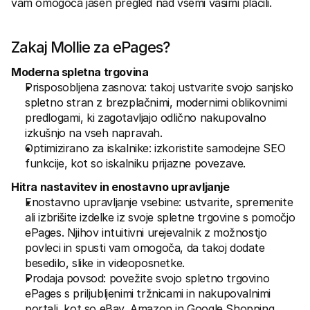
vam omogoča jasen pregled nad vsemi vašimi plačili.
Za kupce
Ugotovite, zakaj se Mollie pojavlja na vašem bančnem 
izpisku
Za stranke Mollie
Zakaj Mollie za ePages?
Povežite se z našo ekipo za podporo strankam
Kontaktirajte prodajo
Moderna spletna trgovina
Odkrijte, kako lahko pomagamo vašemu podjetju
Prisposobljena zasnova: takoj ustvarite svojo sanjsko 
spletno stran z brezplačnimi, modernimi oblikovnimi 
predlogami, ki zagotavljajo odlično nakupovalno 
izkušnjo na vseh napravah.
Optimizirano za iskalnike: izkoristite samodejne SEO 
funkcije, kot so iskalniku prijazne povezave.
Hitra nastavitev in enostavno upravljanje
Enostavno upravljanje vsebine: ustvarite, spremenite 
ali izbrišite izdelke iz svoje spletne trgovine s pomočjo 
ePages. Njihov intuitivni urejevalnik z možnostjo 
povleci in spusti vam omogoča, da takoj dodate 
besedilo, slike in videoposnetke.
Prodaja povsod: povežite svojo spletno trgovino 
ePages s priljubljenimi tržnicami in nakupovalnimi 
portali, kot so eBay, Amazon in Google Shopping.