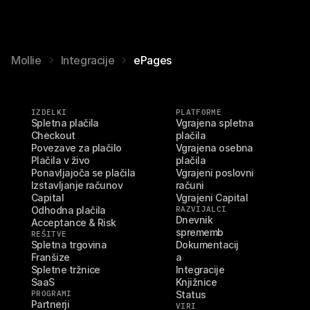
Mollie
Integracije
ePages
IZDELKI
PLATFORME
Spletna plačila
Vgrajena spletna 
Checkout
plačila
Povezave za plačilo
Vgrajena osebna 
Plačila v živo
plačila
Ponavljajoča se plačila
Vgrajeni poslovni 
Izstavljanje računov
računi
Capital
Vgrajeni Capital
Odhodna plačila
RAZVIJALCI
Dnevnik 
Acceptance & Risk
sprememb
REŠITVE
Spletna trgovina
Dokumentacij
Franšize
a
Spletne tržnice
Integracije
SaaS
Knjižnice
PROGRAMI
Status
Partnerji
VIRI