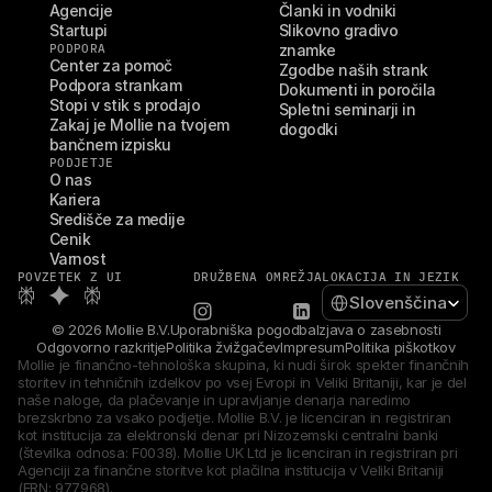
Agencije
Članki in vodniki
Startupi
Slikovno gradivo 
PODPORA
znamke
Center za pomoč
Zgodbe naših strank
Podpora strankam
Dokumenti in poročila
Stopi v stik s prodajo
Spletni seminarji in 
Zakaj je Mollie na tvojem 
dogodki
bančnem izpisku
PODJETJE
O nas
Kariera
Središče za medije
Cenik
Varnost
POVZETEK Z UI
DRUŽBENA OMREŽJA
LOKACIJA IN JEZIK
Select Language
Slovenščina
© 2026 Mollie B.V.
Uporabniška pogodba
Izjava o zasebnosti
Odgovorno razkritje
Politika žvižgačev
Impresum
Politika piškotkov
Mollie je finančno-tehnološka skupina, ki nudi širok spekter finančnih 
storitev in tehničnih izdelkov po vsej Evropi in Veliki Britaniji, kar je del 
naše naloge, da plačevanje in upravljanje denarja naredimo 
brezskrbno za vsako podjetje. Mollie B.V. je licenciran in registriran 
kot institucija za elektronski denar pri Nizozemski centralni banki 
(številka odnosa: F0038). Mollie UK Ltd je licenciran in registriran pri 
Agenciji za finančne storitve kot plačilna institucija v Veliki Britaniji 
(FRN: 977968).