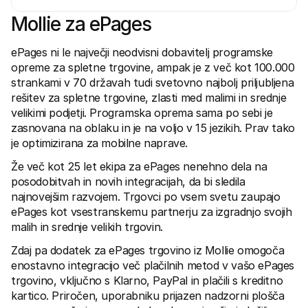
Mollie za ePages
ePages ni le največji neodvisni dobavitelj programske 
opreme za spletne trgovine, ampak je z več kot 100.000 
strankami v 70 državah tudi svetovno najbolj priljubljena 
Tehnični viri
Mollie 
rešitev za spletne trgovine, zlasti med malimi in srednje 
Portal za razvijalce
Docs
velikimi podjetji. Programska oprema sama po sebi je 
Odkrijte vire za razvijalce in posodobitve
Razišč
zasnovana na oblaku in je na voljo v 15 jezikih. Prav tako 
Knjižnice
Statu
Integrirajte Mollie z že pripravljenimi knjižnicami
Prever
je optimizirana za mobilne naprave.
Discord skupnost
Dnev
Pridružite se naši skupnosti razvijalcev
Preber
Že več kot 25 let ekipa za ePages nenehno dela na 
O Mollie
Mollie 
posodobitvah in novih integracijah, da bi sledila 
Cenik
Člank
najnovejšim razvojem. Trgovci po vsem svetu zaupajo 
Oglej si naše cene
Odkrij
vašem
O nas
ePages kot vsestranskemu partnerju za izgradnjo svojih 
Uspe
Izvedite več o naši zgodbi in 
malih in srednje velikih trgovin.
vrednotah
Poglej
stran
Novice
Zdaj pa dodatek za ePages trgovino iz Mollie omogoča 
Doku
Preberite najnovejše novice iz 
enostavno integracijo več plačilnih metod v vašo ePages 
Mollie
Prene
Kariera
trgovino, vključno s Klarno, PayPal in plačili s kreditno 
Pridružite se nam - zaposlujemo!
kartico. Priročen, uporabniku prijazen nadzorni plošča 
Kontakt