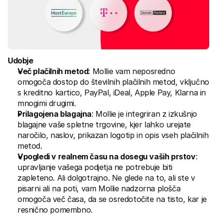
Udobje
Več plačilnih metod
: Mollie vam neposredno 
omogoča dostop do številnih plačilnih metod, vključno 
s kreditno kartico, PayPal, iDeal, Apple Pay, Klarna in 
mnogimi drugimi.
Prilagojena blagajna
: Mollie je integriran z izkušnjo 
blagajne vaše spletne trgovine, kjer lahko urejate 
naročilo, naslov, prikazan logotip in opis vseh plačilnih 
metod.
Vpogledi v realnem času na dosegu vaših prstov
: 
upravljanje vašega podjetja ne potrebuje biti 
zapleteno. Ali dolgotrajno. Ne glede na to, ali ste v 
pisarni ali na poti, vam Mollie nadzorna plošča 
omogoča več časa, da se osredotočite na tisto, kar je 
resnično pomembno.