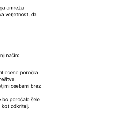
ga omrežja 
ka verjetnost, da 
ji način:
al oceno poročila 
ešitve.
tjimi osebami brez 
e bo poročalo šele 
kot odkritelj.