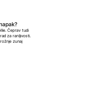
e napak?
ie. Čeprav tudi 
d za ranljivosti. 
rožnje zunaj 