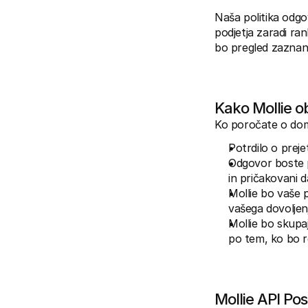
Naša politika odgo
podjetja zaradi ran
bo pregled zaznan 
Kako Mollie o
Ko poročate o domn
Potrdilo o preje
Odgovor boste pr
in pričakovani 
Mollie bo vaše p
vašega dovoljen
Mollie bo skupaj
po tem, ko bo re
Mollie API Po