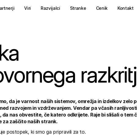
artnerji
Viri
Razvijalci
Stranke
Cenik
Kontakt
ika
vornega razkrit
emo, da je varnost naših sistemov, omrežja in izdelkov zelo
med razvojem in vzdrževanjem. Vendar pa včasih ranljivosti
da nas obvestite, če katero odkrijete. Raje bi slišali o tem či
za zaščito naših strank.
e postopek, ki smo ga pripravili za to.