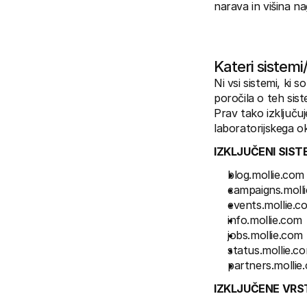
narava in višina n
Kateri sistemi
Ni vsi sistemi, ki
poročila o teh sist
Prav tako izključu
laboratorijskega ok
IZKLJUČENI SIST
blog.mollie.com
campaigns.moll
events.mollie.c
info.mollie.com
jobs.mollie.com
status.mollie.c
partners.mollie
IZKLJUČENE VRS