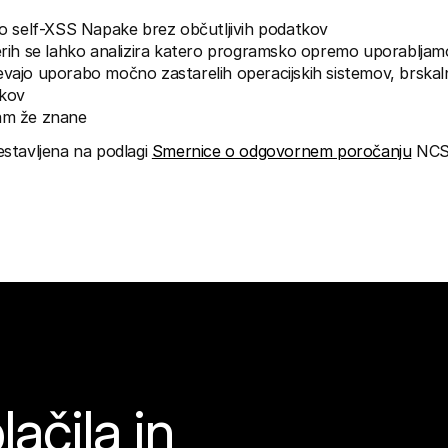
ijo self-XSS Napake brez občutljivih podatkov
terih se lahko analizira katero programsko opremo uporabljam
vajo uporabo močno zastarelih operacijskih sistemov, brskalni
ikov
nam že znane
sestavljena na podlagi 
Smernice o odgovornem poročanju
 NCS
ačila in 