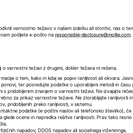
dkrili varnostno težavo v našem izdelku ali storitvi, nas o tem
 nam pošljete e-pošto na 
responsible-disclosure@mollie.com
.
j o varnostni težavi z drugimi, dokler težava ni rešena.
macije o tem, kako in kdaj se pojavi ranljivost ali okvara. Jasno
 ponovi, ter posredujte podatke o uporabljeni metodi in času 
 s pridobljenim znanjem o varnostni težavi. Ne izvajajte ničes
trebno za prikaz varnostne težave. Ne zlorabljajte ranljivosti in
, pridobljenih preko ranljivosti, v sistemu.
ntaktne podatke (e-poštni naslov ali telefonsko številko), če ž
a glede ocene in napredka rešitve ranljivosti. Prav tako resno 
la.
 fizičnih napadov, DDOS napadov ali socialnega inženiringa.