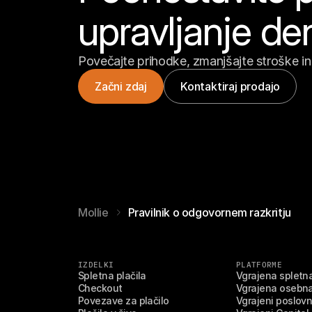
upravljanje de
Povečajte prihodke, zmanjšajte stroške in 
Začni zdaj
Kontaktiraj prodajo
Mollie
Pravilnik o odgovornem razkritju
IZDELKI
PLATFORME
Spletna plačila
Vgrajena spletna
Checkout
Vgrajena osebna
Povezave za plačilo
Vgrajeni poslovn