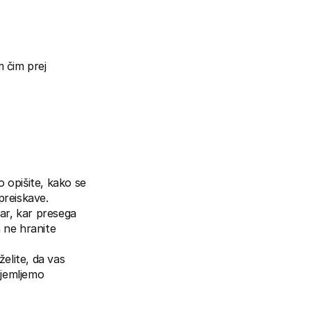
 čim prej 
 opišite, kako se 
preiskave.
ar, kar presega 
 ne hranite 
elite, da vas 
jemljemo 