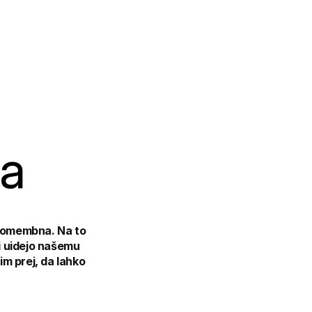
ja
 pomembna. Na to 
 uidejo našemu 
m prej, da lahko 