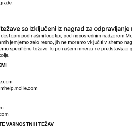
agrade.
/težave so izključeni iz nagrad za odpravljanj
 so dostopni pod našimi logotipi, pod neposrednim nadzorom Moll
emih jemljemo zelo resno, jih ne moremo vključiti v shemo nagra
jemo specifične težave, ki po našem mnenju ne predstavljajo g
olja.
EMI
ie.com
omhelp.mollie.com
om
.com
TE VARNOSTNIH TEŽAV