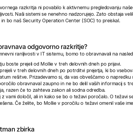
vornega razkritja ni povabilo k aktivnemu pregledovanju naše
ljivosti. Naši sistemi se nenehno nadzorujejo. Zato obstaja veli
in bo naš Security Operation Center (SOC) to preiskal.
bravnava odgovorno razkritje?
evni ranljivosti v IT sistemu, bomo to obravnavali na nasledn
tju boste prejeli od Mollie v treh delovnih dneh po prijavi.
ejeli v treh delovnih dneh po potrditvi prejetja, ki bo vsebov
datum rešitve. Prizadevamo si, da vas obveščamo o napredku r
oročilo obravnaval zaupno in ne bo delil vaših informacij s tre
ja, razen če to zahteva zakon ali sodna odredba.
 z vami določil, ali in kako se bo o težavi poročalo. O težavi s
šena. Če želite, bo Mollie v poročilu o težavi omenil vaše ime 
stman zbirka