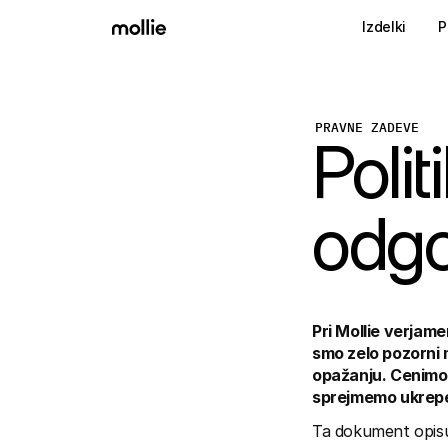
Izdelki
P
PRAVNE ZADEVE
Polit
odgo
Pri Mollie verjam
smo zelo pozorni 
opažanju. Cenimo, 
sprejmemo ukrepe 
Ta dokument opisuj