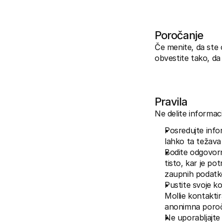
Poročanje
Če menite, da ste o
obvestite tako, da
Pravila
Ne delite informaci
Posredujte infor
lahko ta težava
Bodite odgovorni
tisto, kar je po
zaupnih podatkov
Pustite svoje ko
Mollie kontaktir
anonimna poroči
Ne uporabljajte