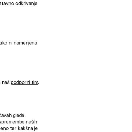
stavno odkrivanje 
ako ni namenjena 
 naš 
podporni tim
.
avah glede 
i spremembe naših 
eno ter kakšna je 