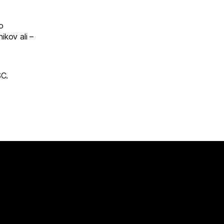
o
kov ali – 
C.