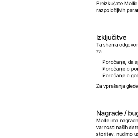
Preizkušate Mollie
razpoložljivih para
Izključitve
Ta shema odgovorn
za:
Poročanje, da s
Poročanje o pon
Poročanje o golj
Za vprašanja gled
Nagrade / bu
Mollie ima nagradn
varnosti naših sist
storitev, nudimo u