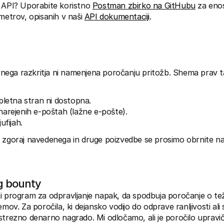
 API? Uporabite koristno 
Postman zbirko na GitHubu
 za eno
metrov, opisanih v naši 
API dokumentaciji
.
ega razkritja ni namenjena poročanju pritožb. Shema prav t
pletna stran ni dostopna.
arejenih e-poštah (lažne e-pošte).
ufijah.
e zgoraj navedenega in druge poizvedbe se prosimo obrnite na
g bounty
i program za odpravljanje napak, da spodbuja poročanje o tež
emov. Za poročila, ki dejansko vodijo do odprave ranljivosti al
strezno denarno nagrado. Mi odločamo, ali je poročilo upravič