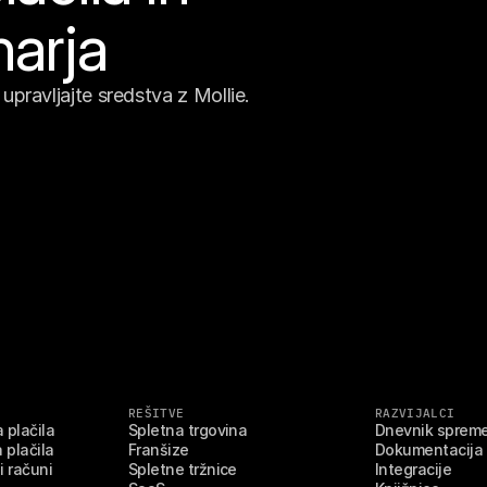
narja
upravljajte sredstva z Mollie.
REŠITVE
RAZVIJALCI
 plačila
Spletna trgovina
Dnevnik sprem
 plačila
Franšize
Dokumentacija
i računi
Spletne tržnice
Integracije