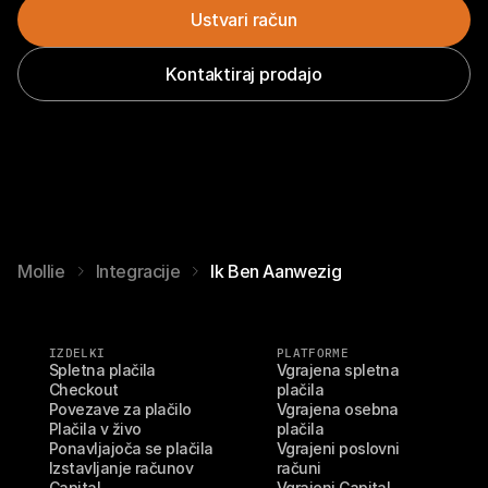
Ustvari račun
Kontaktiraj prodajo
Mollie
Integracije
Ik Ben Aanwezig
IZDELKI
PLATFORME
Spletna plačila
Vgrajena spletna 
Checkout
plačila
Povezave za plačilo
Vgrajena osebna 
Plačila v živo
plačila
Ponavljajoča se plačila
Vgrajeni poslovni 
Izstavljanje računov
računi
Capital
Vgrajeni Capital