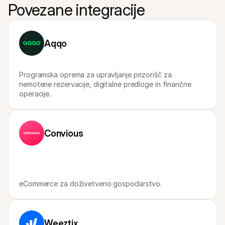
Za kupce
Povezane integracije
Ugotovite, zakaj se Mollie pojavlja na vašem bančnem 
izpisku
Za stranke Mollie
Povežite se z našo ekipo za podporo strankam
Aqqo
Kontaktirajte prodajo
Odkrijte, kako lahko pomagamo vašemu podjetju
Programska oprema za upravljanje prizorišč za 
nemotene rezervacije, digitalne predloge in finančne 
operacije.
Convious
eCommerce za doživetveno gospodarstvo.
Weeztix