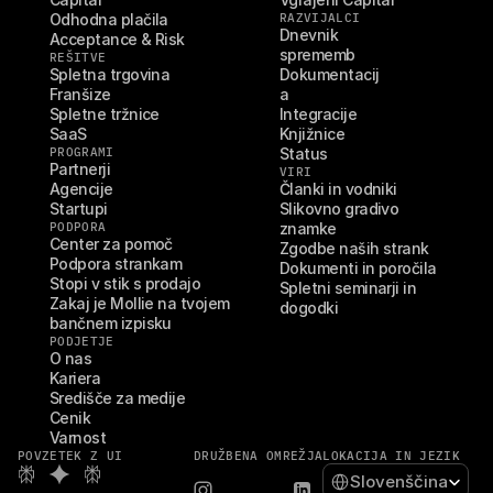
Odhodna plačila
RAZVIJALCI
Dnevnik 
Acceptance & Risk
sprememb
REŠITVE
Spletna trgovina
Dokumentacij
Franšize
a
Spletne tržnice
Integracije
SaaS
Knjižnice
PROGRAMI
Status
Partnerji
VIRI
Agencije
Članki in vodniki
Startupi
Slikovno gradivo 
PODPORA
znamke
Center za pomoč
Zgodbe naših strank
Podpora strankam
Dokumenti in poročila
Stopi v stik s prodajo
Spletni seminarji in 
Zakaj je Mollie na tvojem 
dogodki
bančnem izpisku
PODJETJE
O nas
Kariera
Središče za medije
Cenik
Varnost
POVZETEK Z UI
DRUŽBENA OMREŽJA
LOKACIJA IN JEZIK
Select Language
Slovenščina