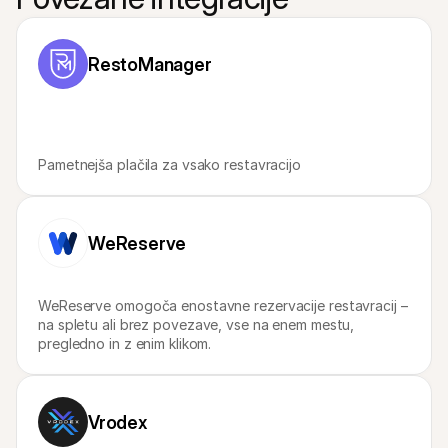
Za kupce
Ugotovite, zakaj se Mollie pojavlja na vašem bančnem 
izpisku
Za stranke Mollie
RestoManager
Povežite se z našo ekipo za podporo strankam
Kontaktirajte prodajo
Odkrijte, kako lahko pomagamo vašemu podjetju
Pametnejša plačila za vsako restavracijo
WeReserve
WeReserve omogoča enostavne rezervacije restavracij – 
na spletu ali brez povezave, vse na enem mestu, 
pregledno in z enim klikom.
Vrodex