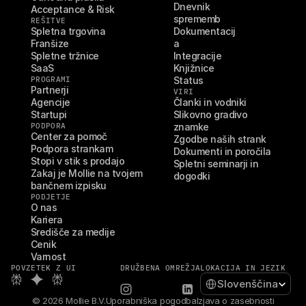
Dnevnik 
Acceptance & Risk
sprememb
REŠITVE
Spletna trgovina
Dokumentacij
Franšize
a
Spletne tržnice
Integracije
SaaS
Knjižnice
PROGRAMI
Status
Partnerji
VIRI
Agencije
Članki in vodniki
Startupi
Slikovno gradivo 
PODPORA
znamke
Center za pomoč
Zgodbe naših strank
Podpora strankam
Dokumenti in poročila
Stopi v stik s prodajo
Spletni seminarji in 
Zakaj je Mollie na tvojem 
dogodki
bančnem izpisku
PODJETJE
O nas
Kariera
Središče za medije
Cenik
Varnost
POVZETEK Z UI
DRUŽBENA OMREŽJA
LOKACIJA IN JEZIK
Select Language
Slovenščina
© 2026 Mollie B.V.
Uporabniška pogodba
Izjava o zasebnosti