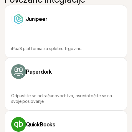
Za kupce
Ugotovite, zakaj se Mollie pojavlja na vašem bančnem 
izpisku
Za stranke Mollie
Junipeer
Povežite se z našo ekipo za podporo strankam
Kontaktirajte prodajo
Odkrijte, kako lahko pomagamo vašemu podjetju
iPaaS platforma za spletno trgovino.
Paperdork
Odpustite se od računovodstva, osredotočite se na 
svoje poslovanje.
QuickBooks