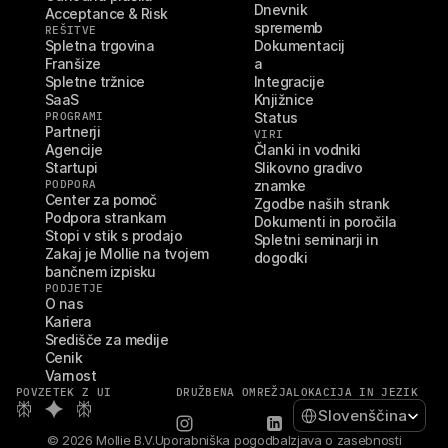
Dnevnik 
Acceptance & Risk
sprememb
REŠITVE
Spletna trgovina
Dokumentacij
Franšize
a
Spletne tržnice
Integracije
SaaS
Knjižnice
PROGRAMI
Status
Partnerji
VIRI
Agencije
Članki in vodniki
Startupi
Slikovno gradivo 
PODPORA
znamke
Center za pomoč
Zgodbe naših strank
Podpora strankam
Dokumenti in poročila
Stopi v stik s prodajo
Spletni seminarji in 
Zakaj je Mollie na tvojem 
dogodki
bančnem izpisku
PODJETJE
O nas
Kariera
Središče za medije
Cenik
Varnost
POVZETEK Z UI
DRUŽBENA OMREŽJA
LOKACIJA IN JEZIK
Select Language
Slovenščina
© 2026 Mollie B.V.
Uporabniška pogodba
Izjava o zasebnosti