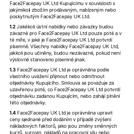
Face2Facepay UK Ltd Kupujícímu v souvislosti s 
jakýmikoli zbožím prodávaným, nabízeným nebo 
poskytnutým Face2Facepay UK Ltd.
1.2
 Jakékoli ústní nabídky nebo závazky budou 
závazné pro Face2Facepay UK Ltd pouze poté a v 
té míře, v jaké je Face2Facepay UK Ltd potvrdí 
Technické zdroje
Mollie 
Portál pro vývojáře
Doku
písemně. Všechny nabídky Face2Facepay UK Ltd, 
Objevte vývojářské zdroje a update
Prozko
jakkoli jsou učiněny, budou nezávazné, pokud není 
Knihovny
Stav
výslovně stanoveno písemně jinak.
Integrujte Mollie pomocí připravených knihoven
Zkontr
Komunita na Discordu
Chan
1.3
 Face2Facepay UK Ltd je oprávněna podle 
Připojte se k naší komunitě vývojářů
Přečti
vlastního uvážení přijmout nebo odmítnout 
O Mollie
Obsah 
Ceník
Článk
objednávky Kupujícího. Smlouva se považuje za 
Podívejte se na naše ceny
Objevt
uzavřenou poté, co Face2Facepay UK Ltd potvrdí 
vašem
O nás
objednávku zadanou Kupujícím, nebo zahájí plnění 
Příbě
Zjistěte více o našem příběhu a 
hodnotách
Podíve
této objednávky.
zákaz
Novinky
Doku
Přečtěte si nejnovější zprávy od 
1.4
 Face2Facepay UK Ltd je oprávněna upravit 
Mollie
Stáhn
ceny sjednané před dodáním v případě zvýšení 
Kariéra
nákladových faktorů, jako jsou změny směnných 
Přidejte se k nám - hledáme nové 
kolegy!
kurzů, surovin, nákladů na pracovní sílu nebo 