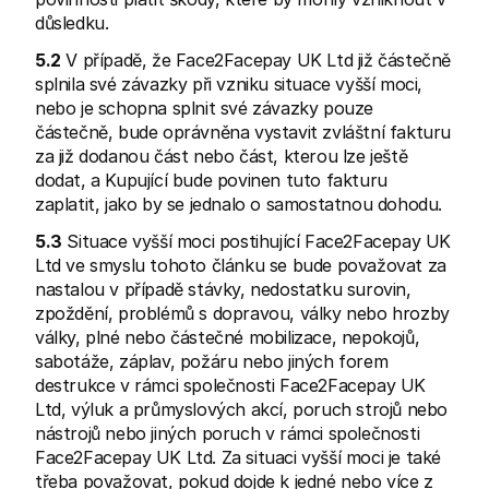
důsledku.
5.2
 V případě, že Face2Facepay UK Ltd již částečně 
splnila své závazky při vzniku situace vyšší moci, 
nebo je schopna splnit své závazky pouze 
částečně, bude oprávněna vystavit zvláštní fakturu 
za již dodanou část nebo část, kterou lze ještě 
dodat, a Kupující bude povinen tuto fakturu 
zaplatit, jako by se jednalo o samostatnou dohodu.
5.3
 Situace vyšší moci postihující Face2Facepay UK 
Ltd ve smyslu tohoto článku se bude považovat za 
nastalou v případě stávky, nedostatku surovin, 
zpoždění, problémů s dopravou, války nebo hrozby 
války, plné nebo částečné mobilizace, nepokojů, 
sabotáže, záplav, požáru nebo jiných forem 
destrukce v rámci společnosti Face2Facepay UK 
Ltd, výluk a průmyslových akcí, poruch strojů nebo 
nástrojů nebo jiných poruch v rámci společnosti 
Face2Facepay UK Ltd. Za situaci vyšší moci je také 
třeba považovat, pokud dojde k jedné nebo více z 