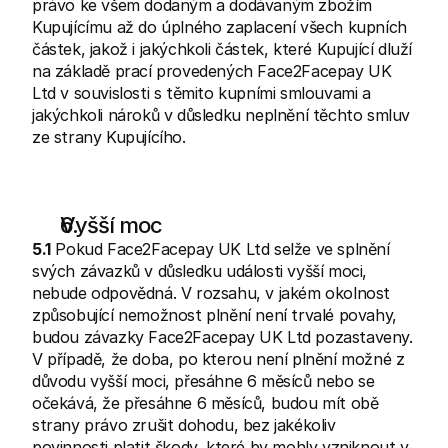
právo ke všem dodaným a dodávaným zbožím 
Kupujícímu až do úplného zaplacení všech kupních 
částek, jakož i jakýchkoli částek, které Kupující dluží 
na základě prací provedených Face2Facepay UK 
Ltd v souvislosti s těmito kupními smlouvami a 
jakýchkoli nároků v důsledku neplnění těchto smluv 
ze strany Kupujícího.
Vyšší moc
5.1
 Pokud Face2Facepay UK Ltd selže ve splnění 
svých závazků v důsledku události vyšší moci, 
nebude odpovědná. V rozsahu, v jakém okolnost 
způsobující nemožnost plnění není trvalé povahy, 
budou závazky Face2Facepay UK Ltd pozastaveny. 
V případě, že doba, po kterou není plnění možné z 
důvodu vyšší moci, přesáhne 6 měsíců nebo se 
očekává, že přesáhne 6 měsíců, budou mít obě 
strany právo zrušit dohodu, bez jakékoliv 
povinnosti platit škody, které by mohly vzniknout v 