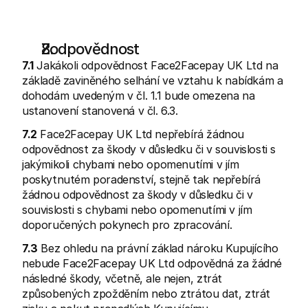
Zodpovědnost
7.1
 Jakákoli odpovědnost Face2Facepay UK Ltd na 
základě zaviněného selhání ve vztahu k nabídkám a 
dohodám uvedeným v čl. 1.1 bude omezena na 
ustanovení stanovená v čl. 6.3.
7.2
 Face2Facepay UK Ltd nepřebírá žádnou 
odpovědnost za škody v důsledku či v souvislosti s 
jakýmikoli chybami nebo opomenutími v jím 
poskytnutém poradenství, stejně tak nepřebírá 
žádnou odpovědnost za škody v důsledku či v 
souvislosti s chybami nebo opomenutími v jím 
doporučených pokynech pro zpracování.
7.3
 Bez ohledu na právní základ nároku Kupujícího 
nebude Face2Facepay UK Ltd odpovědná za žádné 
následné škody, včetně, ale nejen, ztrát 
způsobených zpožděním nebo ztrátou dat, ztrát 