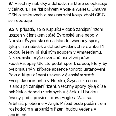
9.1
 Všechny nabídky a dohody, na které se odkazuje 
v článku 1.1, se řídí právem Anglie a Walesu. Úmluva 
OSN o smlouvách o mezinárodní koupi zboží CISG 
se nepoužije.
9.2
 V případě, že je Kupující v době zahájení řízení 
usazen v členském státě Evropské unie nebo v 
Norsku, Švýcarsku či na Islandu, všechny spory 
týkající se nabídek a dohod uvedených v článku 1.1 
budou řešeny příslušným soudem v Amsterdamu, 
Nizozemsko. Výše uvedené neovlivní právo 
Face2Facepay UK Ltd podat spor k soudu, který by 
byl příslušný v případě absence tohoto ustanovení. 
Pokud Kupující není usazen v členském státě 
Evropské unie nebo v Norsku, Švýcarsku či na 
Islandu při zahájení řízení, všechny spory týkající se 
nabídek a dohod uvedených v článku 1.1 budou 
řešeny podle pravidel práva Anglie a Walesu. 
Arbitráž proběhne v Anglii. Případ bude podán třem 
rozhodcům a arbitrážní řízení budou vedena v 
angličtině.