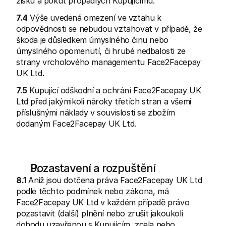
zisku a pokut propadlých Kupujícímu.
7.4
 Výše uvedená omezení ve vztahu k 
odpovědnosti se nebudou vztahovat v případě, že 
škoda je důsledkem úmyslného činu nebo 
úmyslného opomenutí, či hrubé nedbalosti ze 
strany vrcholového managementu Face2Facepay 
UK Ltd.
7.5
 Kupující odškodní a ochrání Face2Facepay UK 
Ltd před jakýmikoli nároky třetích stran a všemi 
příslušnými náklady v souvislosti se zbožím 
dodaným Face2Facepay UK Ltd.
Pozastavení a rozpuštění
8.1
 Aniž jsou dotčena práva Face2Facepay UK Ltd 
podle těchto podmínek nebo zákona, má 
Face2Facepay UK Ltd v každém případě právo 
pozastavit (další) plnění nebo zrušit jakoukoli 
dohodu uzavřenou s Kupujícím, zcela nebo 