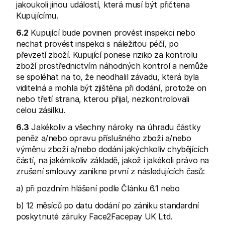
jakoukoli jinou událostí, která musí být přičtena 
Kupujícímu.
6.2
 Kupující bude povinen provést inspekci nebo 
nechat provést inspekci s náležitou péčí, po 
převzetí zboží. Kupující ponese riziko za kontrolu 
zboží prostřednictvím náhodných kontrol a nemůže 
se spoléhat na to, že neodhalil závadu, která byla 
viditelná a mohla být zjištěna při dodání, protože on 
nebo třetí strana, kterou přijal, nezkontrolovali 
celou zásilku.
6.3
 Jakékoliv a všechny nároky na úhradu částky 
peněz a/nebo opravu příslušného zboží a/nebo 
výměnu zboží a/nebo dodání jakýchkoliv chybějících 
částí, na jakémkoliv základě, jakož i jakékoli právo na 
zrušení smlouvy zanikne první z následujících časů:
a) při pozdním hlášení podle Článku 6.1 nebo
b) 12 měsíců po datu dodání po zániku standardní 
poskytnuté záruky Face2Facepay UK Ltd.