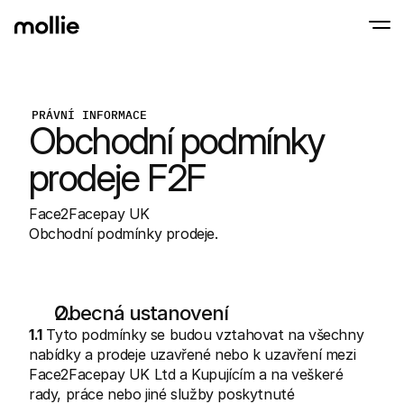
Přijímejte platby
PRÁVNÍ INFORMACE
Obchodní podmínky 
Online platby
Tap to Pay na iPhonu
Zjistit více
Přijímejte a spravujte 
Přijímejte bezkontaktní platby přímo na svém
Osobní platby
prodeje F2F
Přijímejte platby pomo
a zařízení
Pokladna
Face2Facepay UK
Nabídněte online pokl
Obchodní podmínky prodeje.
optimalizovanou pro 
Opakované platby
Sbírejte opakované a 
platby
Acceptance & Risk
Obecná ustanovení
Zabraňte podvodům a
optimalizujte konverz
1.1
 Tyto podmínky se budou vztahovat na všechny 
Partneři
Pro 
nabídky a prodeje uzavřené nebo k uzavření mezi 
Pro agentury
Prozko
Face2Facepay UK Ltd a Kupujícím a na veškeré 
Zjistěte více o našem partnerském programu pro agentury
comm
rady, práce nebo jiné služby poskytnuté 