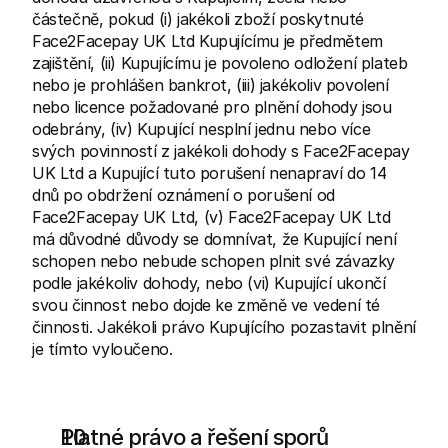
částečně, pokud (i) jakékoli zboží poskytnuté 
Face2Facepay UK Ltd Kupujícímu je předmětem 
zajištění, (ii) Kupujícímu je povoleno odložení plateb 
nebo je prohlášen bankrot, (iii) jakékoliv povolení 
nebo licence požadované pro plnění dohody jsou 
odebrány, (iv) Kupující nesplní jednu nebo více 
svých povinností z jakékoli dohody s Face2Facepay 
UK Ltd a Kupující tuto porušení nenapraví do 14 
dnů po obdržení oznámení o porušení od 
Face2Facepay UK Ltd, (v) Face2Facepay UK Ltd 
má důvodné důvody se domnívat, že Kupující není 
schopen nebo nebude schopen plnit své závazky 
podle jakékoliv dohody, nebo (vi) Kupující ukončí 
svou činnost nebo dojde ke změně ve vedení té 
činnosti. Jakékoli právo Kupujícího pozastavit plnění 
je tímto vyloučeno.
Platné právo a řešení sporů