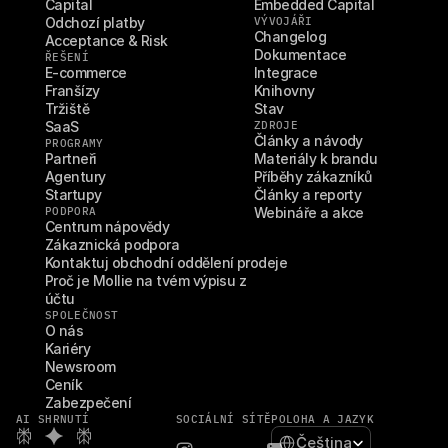
Capital
Embedded Capital
Odchozí platby
VÝVOJÁŘI
Changelog
Acceptance & Risk
Dokumentace
ŘEŠENÍ
E-commerce
Integrace
Franšízy
Knihovny
Tržiště
Stav
SaaS
ZDROJE
Články a návody
PROGRAMY
Partneři
Materiály k brandu
Agentury
Příběhy zákazníků
Startupy
Články a reporty
PODPORA
Webináře a akce
Centrum nápovědy
Zákaznická podpora
Kontaktuj obchodní oddělení prodeje
Proč je Mollie na tvém výpisu z 
účtu
SPOLEČNOST
O nás
Kariéry
Newsroom
Ceník
Zabezpečení
AI SHRNUTÍ
SOCIÁLNÍ SÍTĚ
POLOHA A JAZYK
Select Language
Čeština