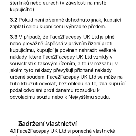
šterlinků nebo eurech (v závislosti na místě 
kupujícího).
3.2
 Pokud není písemně dohodnuto jinak, kupující 
zaplatí celou kupní cenu výhradně předem.
3.3
 V případě, že Face2Facepay UK Ltd je plně 
nebo převážně úspěšná v právním řízení proti 
kupujícímu, kupující je povinen nahradit veškeré 
náklady, které Face2Facepay UK Ltd vznikly v 
souvislosti s takovým řízením, a to i v rozsahu, v 
jakém tyto náklady převyšují přiznané náklady 
určené soudem. Face2Facepay UK Ltd se může na 
tuto klauzuli odvolat, bez ohledu na to, zda kupující 
podal odvolání proti danému rozsudku k 
odvolacímu soudu nebo k Nejvyššímu soudu.
Zadržení vlastnictví
4.1
 Face2Facepay UK Ltd si ponechá vlastnické 