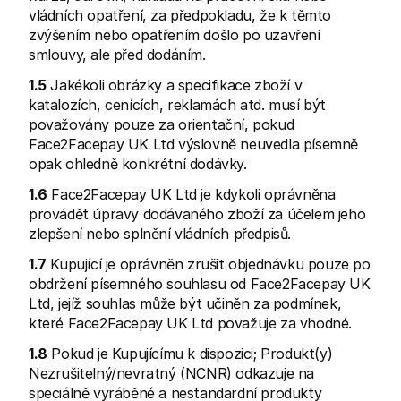
Kontakt
vládních opatření, za předpokladu, že k těmto 
Pro nakupující
zvýšením nebo opatřením došlo po uzavření 
Zjistěte, proč se Mollie objevila na vašem bankovním výpisu
Pro zákazníky Mollie
smlouvy, ale před dodáním.
Obraťte se na náš tým zákaznické podpory
Kontaktujte obchodní tým
1.5
 Jakékoli obrázky a specifikace zboží v 
Zjistěte, jak můžeme pomoci vašemu podnikání
katalozích, cenících, reklamách atd. musí být 
považovány pouze za orientační, pokud 
Face2Facepay UK Ltd výslovně neuvedla písemně 
opak ohledně konkrétní dodávky.
1.6
 Face2Facepay UK Ltd je kdykoli oprávněna 
provádět úpravy dodávaného zboží za účelem jeho 
zlepšení nebo splnění vládních předpisů.
1.7
 Kupující je oprávněn zrušit objednávku pouze po 
obdržení písemného souhlasu od Face2Facepay UK 
Ltd, jejíž souhlas může být učiněn za podmínek, 
které Face2Facepay UK Ltd považuje za vhodné.
1.8
 Pokud je Kupujícímu k dispozici; Produkt(y) 
Nezrušitelný/nevratný (NCNR) odkazuje na 
speciálně vyráběné a nestandardní produkty 