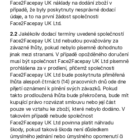
Face2Facepay UK náklady na dodání zboží v 
případě, že byly poskytnuty nesprávné dodací 
údaje, a to na první žádost společnosti 
Face2Facepay UK Ltd.
2.2
 Jakékoliv dodací termíny uvedené společností 
Face2Facepay UK Ltd nebudou považovány za 
závazné lhůty, pokud nebylo písemně dohodnuto 
jinak mezi stranami. V případě opožděného doručení 
musí být společnost Face2Facepay UK Ltd písemně 
prohlášena za v prodlení, přičemž společnosti 
Face2Facepay UK Ltd bude poskytnuta přiměřená 
lhůta alespoň čtrnácti (14) pracovních dnů ode dne 
přijetí oznámení k plnění svých závazků. Pokud 
takto prodloužená lhůta bude překročena, bude mít 
kupující právo rozvázat smlouvu nebo její část 
pouze ve vztahu ke zboží, které nebylo dodáno. V 
takovém případě nebude společnost 
Face2Facepay UK Ltd povinna platit náhradu 
škody, pokud taková škoda není důsledkem 
úmyslného jednání nebo úmyslného opomenutí či 