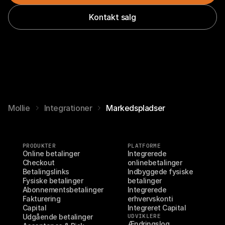
Kontakt salg
Mollie
Integrationer
Markedspladser
PRODUKTER
PLATFORME
Online betalinger
Integrerede 
Checkout
onlinebetalinger
Betalingslinks
Indbyggede fysiske 
Fysiske betalinger
betalinger
Abonnementsbetalinger
Integrerede 
Fakturering
erhvervskonti
Capital
Integreret Capital
Udgående betalinger
UDVIKLERE
Ændringslog