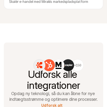
Skalér e-handel med Mirakls markedspladsplatform
For kunder
Find ud af, hvorfor Mollie er på din bankudskrift
For Mollie-kunder
Kontakt vores kundesupport
Kontakt salg
Oplev hvordan vi kan hjælpe din forretning
+150
Udforsk alle 
integrationer
Opdag ny teknologi, så du kan åbne for nye 
indtægtsstrømme og optimere dine processer.
Udforsk alt