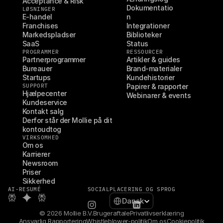
Acceptance & Risk
Dokumentatio
LØSNINGER
E-handel
n
Franchises
Integrationer
Markedspladser
Biblioteker
SaaS
Status
PROGRAMMER
RESSOURCER
Partnerprogrammer
Artikler & guides
Bureauer
Brand-materialer
Startups
Kundehistorier
SUPPORT
Papirer & rapporter
Hjælpecenter
Webinarer & events
Kundeservice
Kontakt salg
Derfor står der Mollie på dit 
kontoudtog
VIRKSOMHED
Om os
Karrierer
Newsroom
Priser
Sikkerhed
AI-RESUMÉ
SOCIAL
PLACERING OG SPROG
Select Language
Dansk
© 2026 Mollie B.V.
Brugeraftale
Privatlivserklæring
Ansvarlig Rapportering
Whistleblower-politik
Om os
Cookiepolitik