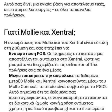
Για τους αγοραστές
Αυτό σας δίνει μια ενιαία βάση για αποτελεσματικές, 
Ανακαλύψτε γιατί η Mollie εμφανίζεται στην τραπεζική 
επεκτάσιμες λειτουργίες – σε όλα τα κανάλια 
σας δήλωση
πωλήσεων.
Για πελάτες της Mollie
Επικοινωνήστε με την ομάδα υποστήριξης πελατών μας
Επικοινωνήστε με τις πωλήσεις
Ανακαλύψτε πώς μπορούμε να βοηθήσουμε την 
Γιατί Mollie και Xentral;
επιχείρησή σας
Η ενσωμάτωση του Mollie και του Xentral είναι εύκολη 
στη ρύθμιση και σας επιτρέπει να:
Ενσωμάτωση POS
: Οι πληρωμές στο κατάστημα 
αποστέλλονται αυτόματα στο Xentral, ώστε να 
μπορείτε να διαχειρίζεστε τις online και offline 
πωλήσεις σας σε ένα μέρος.
Μεγιστοποιήσετε την ασφάλεια
: τα δεδομένα 
μεταξύ Mollie και Xentral κοινοποιούνται μέσω του 
Mollie Connect, το οποίο είναι συμβατό με το PSD2. 
Αυτό σημαίνει ότι τα δεδομένα σας 
κρυπτογραφούνται, οι λογαριασμοί μετατρέπονται 
σε διακριτικά (χωρίς κοινή χρήση ονόματος 
χρήστη ή κωδικού πρόσβασης) και τα δικαιώματα 