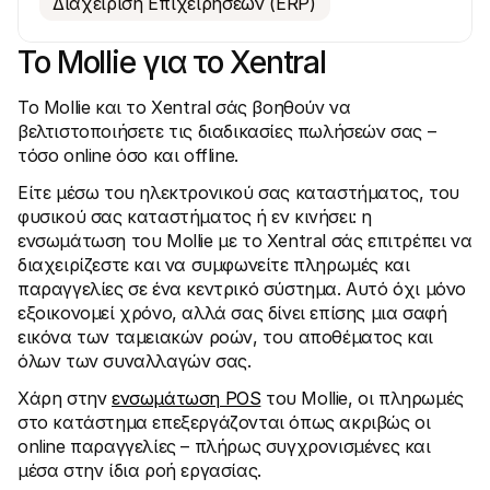
Διαχείριση Επιχειρήσεων (ERP)
Το Mollie για το Xentral
Το Mollie και το Xentral σάς βοηθούν να 
Τεχνικοί πόροι
Mollie 
βελτιστοποιήσετε τις διαδικασίες πωλήσεών σας – 
Πύλη προγραμματιστών
Έγγρ
τόσο online όσο και offline.
Ανακαλύψτε πόρους και ενημερώσεις για 
Εξερε
προγραμματιστές
μας
Είτε μέσω του ηλεκτρονικού σας καταστήματος, του 
Βιβλιοθήκες
Κατά
Ενσωματώστε το Mollie με έτοιμες βιβλιοθήκες
Ελέγξ
φυσικού σας καταστήματος ή εν κινήσει: η 
Κοινότητα Discord
Ιστο
ενσωμάτωση του Mollie με το Xentral σάς επιτρέπει να 
Ελάτε στην κοινότητα των προγραμματιστών μας
Διαβά
διαχειρίζεστε και να συμφωνείτε πληρωμές και 
Σχετικά με την Mollie
Περιεχ
Τιμολόγηση
Άρθρα
παραγγελίες σε ένα κεντρικό σύστημα. Αυτό όχι μόνο 
Δείτε τις τιμές μας
Ανακα
εξοικονομεί χρόνο, αλλά σας δίνει επίσης μια σαφή 
μπορεί
Σχετικά με εμάς
εικόνα των ταμειακών ροών, του αποθέματος και 
επιχε
Μάθετε περισσότερα για την 
Ιστορ
όλων των συναλλαγών σας.
ιστορία και τις αξίες μας
Δείτε
Νέα
πελάτ
Χάρη στην 
ενσωμάτωση POS
 του Mollie, οι πληρωμές 
Διαβάστε τα τελευταία νέα της 
Έγγρ
Mollie
στο κατάστημα επεξεργάζονται όπως ακριβώς οι 
Κατεβ
Καριέρες
online παραγγελίες – πλήρως συγχρονισμένες και 
Ελάτε να δουλέψετε μαζί μας - 
μέσα στην ίδια ροή εργασίας.
προσλαμβάνουμε!
Επικοινωνία