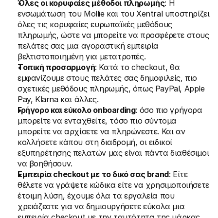
Όλες οι κορυφαίες μέθοδοι πληρωμής
: Η 
ενσωμάτωση του Mollie και του Xentral υποστηρίζει 
όλες τις κορυφαίες ευρωπαϊκές μεθόδους 
πληρωμής, ώστε να μπορείτε να προσφέρετε στους 
πελάτες σας μια αγοραστική εμπειρία 
βελτιστοποιημένη για μετατροπές.
Τοπική προσαρμογή
: Κατά το checkout, θα 
εμφανίζουμε στους πελάτες σας δημοφιλείς, πιο 
σχετικές μεθόδους πληρωμής, όπως PayPal, Apple 
Pay, Klarna και άλλες.
Γρήγορο και εύκολο onboarding
: όσο πιο γρήγορα 
μπορείτε να ενταχθείτε, τόσο πιο σύντομα 
μπορείτε να αρχίσετε να πληρώνεστε. Και αν 
κολλήσετε κάπου στη διαδρομή, οι ειδικοί 
εξυπηρέτησης πελατών μας είναι πάντα διαθέσιμοι 
να βοηθήσουν.
Εμπειρία checkout με το δικό σας brand
: Είτε 
θέλετε να γράψετε κώδικα είτε να χρησιμοποιήσετε 
έτοιμη λύση, έχουμε όλα τα εργαλεία που 
χρειάζεστε για να δημιουργήσετε εύκολα μια 
εμπειρία checkout με την ταυτότητα της μάρκας 