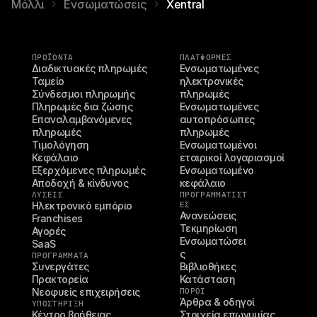
Μόλλι
Ενσωματώσεις
Xentral
ΠΡΟΪΌΝΤΑ
ΠΛΑΤΦΟΡΜΕΣ
Διαδικτυακές πληρωμές
Ενσωματωμένες 
Ταμείο
ηλεκτρονικές 
Σύνδεσμοι πληρωμής
πληρωμές
Πληρωμές δια ζώσης
Ενσωματωμένες 
Επαναλαμβανόμενες 
αυτοπρόσωπες 
πληρωμές
πληρωμές
Τιμολόγηση
Ενσωματωμένοι 
Κεφάλαιο
εταιρικοί λογαριασμοί
Εξερχόμενες πληρωμές
Ενσωματωμένο 
Αποδοχή & κίνδυνος
κεφάλαιο
ΛΥΣΕΙΣ
ΠΡΟΓΡΑΜΜΑΤΙΣΤ
Ηλεκτρονικό εμπόριο
ΈΣ
Ανανεώσεις
Franchises
Τεκμηρίωση
Αγορές
Ενσωματώσει
SaaS
ς
ΠΡΟΓΡΑΜΜΑΤΑ
Συνεργάτες
Βιβλιοθήκες
Πρακτορεία
Κατάσταση
Νεοφυείς επιχειρήσεις
ΠΌΡΟΙ
Άρθρα & οδηγοί
ΥΠΟΣΤΉΡΙΞΗ
Κέντρο βοήθειας
Στοιχεία επωνυμίας