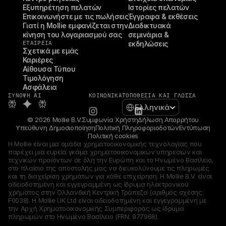
Εξυπηρέτηση πελατών
Ιστορίες πελατών
Επικοινωνήστε με τις πωλήσεις
Έγγραφα & εκθέσεις
Γιατί η Mollie εμφανίζεται στην 
Διαδικτυακά 
κίνηση του λογαριασμού σας
σεμινάρια & 
ΕΤΑΙΡΕΊΑ
εκδηλώσεις
Σχετικά με εμάς
Καριέρες
Αίθουσα Τύπου
Τιμολόγηση
Ασφάλεια
ΣΎΝΟΨΗ AI
ΚΟΙΝΩΝΙΚΆ
ΤΟΠΟΘΕΣΊΑ ΚΑΙ ΓΛΏΣΣΑ
Select Language
Ελληνικά
© 2026 Mollie B.V.
Συμφωνία Χρήστη
Δήλωση Απορρήτου
Υπεύθυνη Δημοσιοποίηση
Πολιτική Πληροφοριοδοτών
Εντύπωση
Πολιτική cookies
Η Mollie είναι μια ομάδα χρηματοοικονομικής τεχνολογίας που 
παρέχει μια ευρεία γκάμα χρηματοοικονομικών υπηρεσιών και 
τεχνικών προϊόντων σε όλη την Ευρώπη και το Ηνωμένο Βασίλειο, 
στο πλαίσιο της αποστολής μας να διευκολύνουμε τις πληρωμές 
και τη διαχείριση χρημάτων για κάθε επιχείρηση. Η Mollie B.V. είναι 
αδειοδοτημένη και εγγεγραμμένη ως ίδρυμα ηλεκτρονικού 
χρήματος στην Ολλανδική Κεντρική Τράπεζα (αριθμός σχέσης: 
F0038). Η Mollie UK Ltd είναι αδειοδοτημένη και εγγεγραμμένη με 
την Αρχή Χρηματοοικονομικής Συμπεριφοράς ως ίδρυμα 
πληρωμών στο Ηνωμένο Βασίλειο (FRN: 977968).