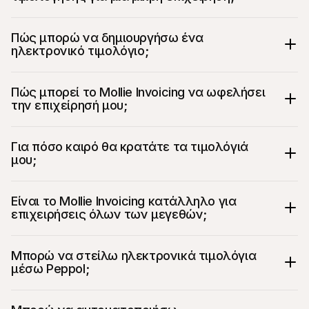
Πώς μπορώ να δημιουργήσω ένα 
ηλεκτρονικό τιμολόγιο;
Πώς μπορεί το Mollie Invoicing να ωφελήσει 
την επιχείρησή μου;
Για πόσο καιρό θα κρατάτε τα τιμολόγιά 
μου;
Δημιουργήστε, προσαρμόστε και στείλτε 
Είναι το Mollie Invoicing κατάλληλο για 
ψηφιακά τιμολόγια σε λίγα λεπτά
επιχειρήσεις όλων των μεγεθών;
Ταχύτερες πληρωμές με Συνδέσμους 
Πληρωμής και κωδικούς QR
Συγκεντρώστε όλα τα δεδομένα για να 
Μπορώ να στείλω ηλεκτρονικά τιμολόγια 
εξοικονομήσετε χρόνο, να μειώσετε τα 
μέσω Peppol;
σφάλματα και να βελτιώσετε τις 
εργασίες σας
Ορίστε προτιμώμενους όρους πληρωμής 