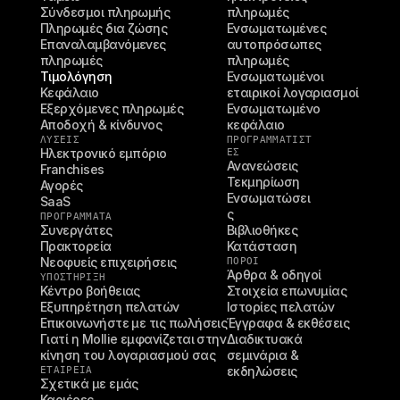
Σύνδεσμοι πληρωμής
πληρωμές
Πληρωμές δια ζώσης
Ενσωματωμένες 
Επαναλαμβανόμενες 
αυτοπρόσωπες 
πληρωμές
πληρωμές
Τιμολόγηση
Ενσωματωμένοι 
Κεφάλαιο
εταιρικοί λογαριασμοί
Εξερχόμενες πληρωμές
Ενσωματωμένο 
Αποδοχή & κίνδυνος
κεφάλαιο
ΛΥΣΕΙΣ
ΠΡΟΓΡΑΜΜΑΤΙΣΤ
Ηλεκτρονικό εμπόριο
ΈΣ
Ανανεώσεις
Franchises
Τεκμηρίωση
Αγορές
Ενσωματώσει
SaaS
ς
ΠΡΟΓΡΑΜΜΑΤΑ
Συνεργάτες
Βιβλιοθήκες
Πρακτορεία
Κατάσταση
Νεοφυείς επιχειρήσεις
ΠΌΡΟΙ
Άρθρα & οδηγοί
ΥΠΟΣΤΉΡΙΞΗ
Κέντρο βοήθειας
Στοιχεία επωνυμίας
Εξυπηρέτηση πελατών
Ιστορίες πελατών
Επικοινωνήστε με τις πωλήσεις
Έγγραφα & εκθέσεις
Γιατί η Mollie εμφανίζεται στην 
Διαδικτυακά 
κίνηση του λογαριασμού σας
σεμινάρια & 
ΕΤΑΙΡΕΊΑ
εκδηλώσεις
Σχετικά με εμάς
Καριέρες