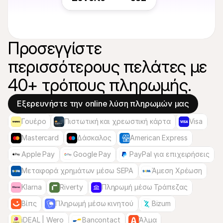
Προσεγγίστε 
περισσότερους πελάτες με 

40+ τρόπους πληρωμής.
Εξερευνήστε την online λύση πληρωμών μας
Γουέρο
Πιστωτική και χρεωστική κάρτα
Visa
Mastercard
Δάσκαλος
American Express
Apple Pay
Google Pay
PayPal για επιχειρήσεις
Μεταφορά χρημάτων μέσω SEPA
Άμεση Χρέωση
Klarna
Riverty
Πληρωμή μέσω Τράπεζας
Βίπς
Πληρωμή μέσω κινητού
Bizum
iDEAL | Wero
Bancontact
Άλμα