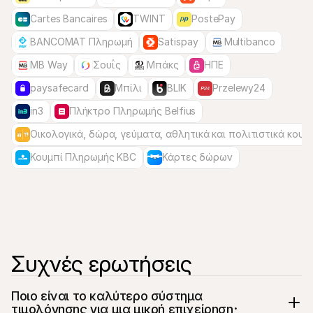
Cartes Bancaires
TWINT
PostePay
BANCOMAT Πληρωμή
Satispay
Multibanco
MB Way
Σουΐς
Μπάκς
ΗΠΕ
paysafecard
Μπίλι
BLIK
Przelewy24
in3
Πλήκτρο Πληρωμής Belfius
Οικολογικά, δώρα, γεύματα, αθλητικά και πολιτιστικά κουπ
Κουμπί Πληρωμής KBC
Κάρτες δώρων
Συχνές ερωτήσεις
Ποιο είναι το καλύτερο σύστημα 
τιμολόγησης για μια μικρή επιχείρηση;