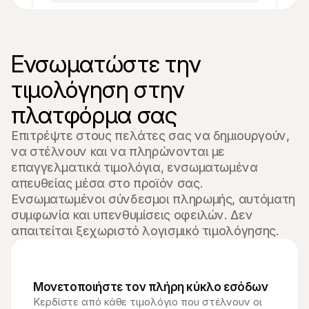
Τιμολόγιο #001
Προσθέστε σημείωμα
Προϊόν
Ενσωματώστε την 
Ποσό
Τιμή
ΦΠΑ
Σύνολο
τιμολόγηση στην 
€0,00
1,00
€0,00
21%
πλατφόρμα σας
Προσθέστε είδος
Επιτρέψτε στους πελάτες σας να δημιουργούν, 
να στέλνουν και να πληρώνονται με 
επαγγελματικά τιμολόγια, ενσωματωμένα 
απευθείας μέσα στο προϊόν σας. 
Ενσωματωμένοι σύνδεσμοι πληρωμής, αυτόματη 
συμφωνία και υπενθυμίσεις οφειλών. Δεν 
απαιτείται ξεχωριστό λογισμικό τιμολόγησης.
Μονετοποιήστε τον πλήρη κύκλο εσόδων
Κερδίστε από κάθε τιμολόγιο που στέλνουν οι 