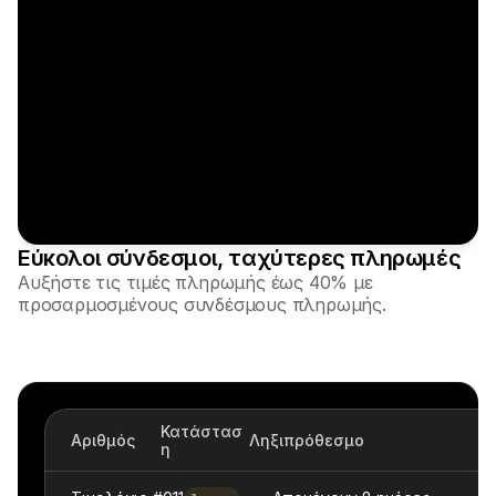
Για τους αγοραστές
Ανακαλύψτε γιατί η Mollie εμφανίζεται στην τραπεζική 
σας δήλωση
Για πελάτες της Mollie
Επικοινωνήστε με την ομάδα υποστήριξης πελατών μας
Επικοινωνήστε με τις πωλήσεις
Ανακαλύψτε πώς μπορούμε να βοηθήσουμε την 
επιχείρησή σας
Εύκολοι σύνδεσμοι, ταχύτερες πληρωμές
Αυξήστε τις τιμές πληρωμής έως 40% με 
προσαρμοσμένους συνδέσμους πληρωμής.
Κατάστασ
Αριθμός
Ληξιπρόθεσμο
η