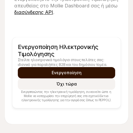
απευθείας στο Mollie Dashboard σας ή
μέσω
διασύνδεσης API
.
Ενεργοποίηση Ηλεκτρονικής 
Τιμολόγησης
Στείλτε ηλεκτρονικά τιμολόγια στους πελάτες σας: 
ιδανικό για παραλήπτες B2B και του δημόσιου τομέα.
Ενεργοποίηση
Όχι τώρα
Ενεργοποιώντας την ηλεκτρονική τιμολόγηση, συναινείτε ώστε η 
Mollie να καταχωρίσει την επιχείρησή σας στο σχετικό δίκτυο 
ηλεκτρονικής τιμολόγησης για την αγορά σας (όπως το PEPPOL).