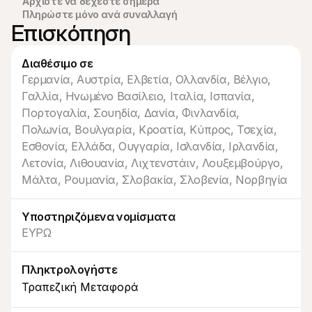
Αρχίστε να δέχεστε σήμερα
Πληρώστε μόνο ανά συναλλαγή
Επισκόπηση
Διαθέσιμο σε
Τεχνικοί πόροι
Mollie 
Γερμανία, Αυστρία, Ελβετία, Ολλανδία, Βέλγιο, 
Πύλη προγραμματιστών
Έγγρ
Γαλλία, Ηνωμένο Βασίλειο, Ιταλία, Ισπανία, 
Ανακαλύψτε πόρους και ενημερώσεις για 
Εξερε
Πορτογαλία, Σουηδία, Δανία, Φινλανδία, 
προγραμματιστές
μας
Βιβλιοθήκες
Κατά
Πολωνία, Βουλγαρία, Κροατία, Κύπρος, Τσεχία, 
Ενσωματώστε το Mollie με έτοιμες βιβλιοθήκες
Ελέγξ
Εσθονία, Ελλάδα, Ουγγαρία, Ισλανδία, Ιρλανδία, 
Κοινότητα Discord
Ιστο
Ελάτε στην κοινότητα των προγραμματιστών μας
Διαβά
Λετονία, Λιθουανία, Λιχτενστάιν, Λουξεμβούργο, 
Σχετικά με την Mollie
Περιεχ
Μάλτα, Ρουμανία, Σλοβακία, Σλοβενία, Νορβηγία
Τιμολόγηση
Άρθρα
Δείτε τις τιμές μας
Ανακα
μπορεί
Σχετικά με εμάς
Υποστηριζόμενα νομίσματα
επιχε
Μάθετε περισσότερα για την 
Ιστορ
ιστορία και τις αξίες μας
ΕΥΡΩ
Δείτε
Νέα
πελάτ
Διαβάστε τα τελευταία νέα της 
Έγγρ
Mollie
Πληκτρολογήστε
Κατεβ
Καριέρες
Τραπεζική Μεταφορά
Ελάτε να δουλέψετε μαζί μας - 
προσλαμβάνουμε!
Επικοινωνία