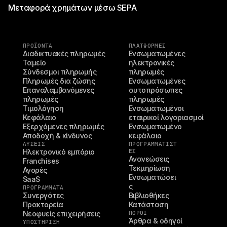
Μεταφορά χρημάτων μέσω SEPA
ΠΡΟΪΌΝΤΑ
ΠΛΑΤΦΟΡΜΕΣ
Διαδικτυακές πληρωμές
Ενσωματωμένες 
Ταμείο
ηλεκτρονικές 
Σύνδεσμοι πληρωμής
πληρωμές
Πληρωμές δια ζώσης
Ενσωματωμένες 
Επαναλαμβανόμενες 
αυτοπρόσωπες 
πληρωμές
πληρωμές
Τιμολόγηση
Ενσωματωμένοι 
Κεφάλαιο
εταιρικοί λογαριασμοί
Εξερχόμενες πληρωμές
Ενσωματωμένο 
Αποδοχή & κίνδυνος
κεφάλαιο
ΛΥΣΕΙΣ
ΠΡΟΓΡΑΜΜΑΤΙΣΤ
Ηλεκτρονικό εμπόριο
ΈΣ
Ανανεώσεις
Franchises
Τεκμηρίωση
Αγορές
Ενσωματώσει
SaaS
ς
ΠΡΟΓΡΑΜΜΑΤΑ
Συνεργάτες
Βιβλιοθήκες
Πρακτορεία
Κατάσταση
Νεοφυείς επιχειρήσεις
ΠΌΡΟΙ
Άρθρα & οδηγοί
ΥΠΟΣΤΉΡΙΞΗ