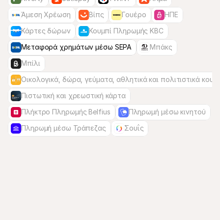
Άμεση Χρέωση
Βίπς
Γουέρο
ΗΠΕ
Κάρτες δώρων
Κουμπί Πληρωμής KBC
Μεταφορά χρημάτων μέσω SEPA
Μπάκς
Μπίλι
Οικολογικά, δώρα, γεύματα, αθλητικά και πολιτιστικά κουπ
Πιστωτική και χρεωστική κάρτα
Πλήκτρο Πληρωμής Belfius
Πληρωμή μέσω κινητού
Πληρωμή μέσω Τράπεζας
Σουΐς