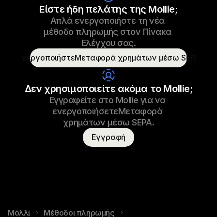
Laces για αθλητικά παπούτσια
Είστε ήδη πελάτης της Mollie;
Απλά ενεργοποιήστε τη νέα 
€69,99
Laces για αθλητικά παπούτσια
23/09/2022 17:29
μέθοδο πληρωμής στον Πίνακα 
Πληρωμένο
Ελέγχου σας.
ΕνεργοποιήστεΜεταφορά χρημάτων μέσω SEPA
Όνομα καταναλωτή
Τ. Οττερ
Δεν χρησιμοποιείτε ακόμα το Mollie;
Εγγραφείτε στο Mollie για να 
ενεργοποιήσετεΜεταφορά 
χρημάτων μέσω SEPA.
Εγγραφή
Μόλλι
Μέθοδοι πληρωμής