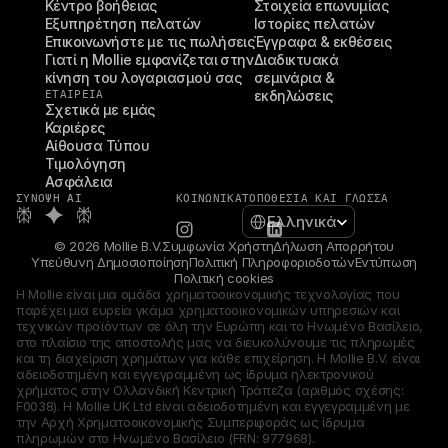
Κέντρο βοήθειας
Στοιχεία επωνυμίας
Εξυπηρέτηση πελατών
Ιστορίες πελατών
Επικοινωνήστε με τις πωλήσεις
Έγγραφα & εκθέσεις
Γιατί η Mollie εμφανίζεται στην 
Διαδικτυακά 
κίνηση του λογαριασμού σας
σεμινάρια & 
ΕΤΑΙΡΕΊΑ
εκδηλώσεις
Σχετικά με εμάς
Καριέρες
Αίθουσα Τύπου
Τιμολόγηση
Ασφάλεια
ΣΎΝΟΨΗ AI
ΚΟΙΝΩΝΙΚΆ
ΤΟΠΟΘΕΣΊΑ ΚΑΙ ΓΛΏΣΣΑ
Select Language
Ελληνικά
© 2026 Mollie B.V.
Συμφωνία Χρήστη
Δήλωση Απορρήτου
Υπεύθυνη Δημοσιοποίηση
Πολιτική Πληροφοριοδοτών
Εντύπωση
Πολιτική cookies
Η Mollie είναι μια ομάδα χρηματοοικονομικής τεχνολογίας που 
παρέχει μια ευρεία γκάμα χρηματοοικονομικών υπηρεσιών και 
τεχνικών προϊόντων σε όλη την Ευρώπη και το Ηνωμένο Βασίλειο, 
στο πλαίσιο της αποστολής μας να διευκολύνουμε τις πληρωμές 
και τη διαχείριση χρημάτων για κάθε επιχείρηση. Η Mollie B.V. είναι 
αδειοδοτημένη και εγγεγραμμένη ως ίδρυμα ηλεκτρονικού 
χρήματος στην Ολλανδική Κεντρική Τράπεζα (αριθμός σχέσης: 
F0038). Η Mollie UK Ltd είναι αδειοδοτημένη και εγγεγραμμένη με 
την Αρχή Χρηματοοικονομικής Συμπεριφοράς ως ίδρυμα 
πληρωμών στο Ηνωμένο Βασίλειο (FRN: 977968).