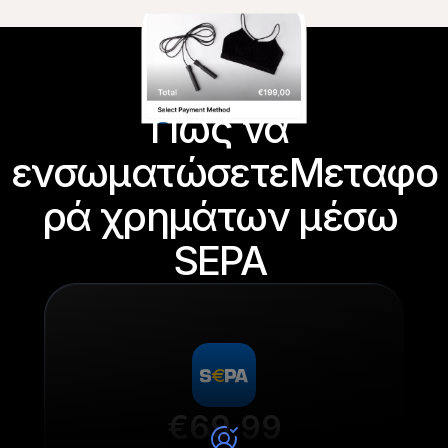
Πώς να 
ενσωματώσετεΜεταφο
ρά χρημάτων μέσω 
SEPA 
€69,99