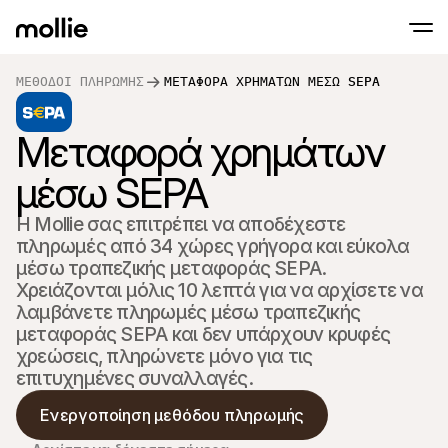
ΜΈΘΟΔΟΙ ΠΛΗΡΩΜΉΣ
ΜΕΤΑΦΟΡΆ ΧΡΗΜΆΤΩΝ ΜΈΣΩ SEPA
Δεχθέιτε πληρωμές
Διαδικτυακές πλ
Tap to Pay στο iPhone
Μεταφορά χρημάτων 
Μάθετε περισσότερα
Αποδοχή και διαχείρι
Αποδεχτείτε επαφές πληρωμών απευθείας
διαδικτυακών πληρ
Πληρωμές δια ζώ
μέσω SEPA
Δεχτείτε πληρωμές μ
και συσκευές
Η Mollie σας επιτρέπει να αποδέχεστε 
Ταμείο
πληρωμές από 34 χώρες γρήγορα και εύκολα 
Προσφέρετε ένα ταμε
βελτιστοποιημένο για
μέσω τραπεζικής μεταφοράς SEPA. 
μετατροπές
Χρειάζονται μόλις 10 λεπτά για να αρχίσετε να 
Επαναλαμβανόμε
Συλλογή επαναλαμβ
λαμβάνετε πληρωμές μέσω τραπεζικής 
και συνδρομητικών
μεταφοράς SEPA και δεν υπάρχουν κρυφές 
Αποδοχή & Κίνδυν
χρεώσεις‚ πληρώνετε μόνο για τις 
Προληφθείτε τη απάτ
βελτιστοποιήστε τη
επιτυχημένες συναλλαγές.
Συνεργάτες
Για S
Για πρακτορεία
Ενεργοποίηση μεθόδου πληρωμής
Εξερε
Μάθετε για το Πρόγραμμα Συνεργατών μας
Ecomm