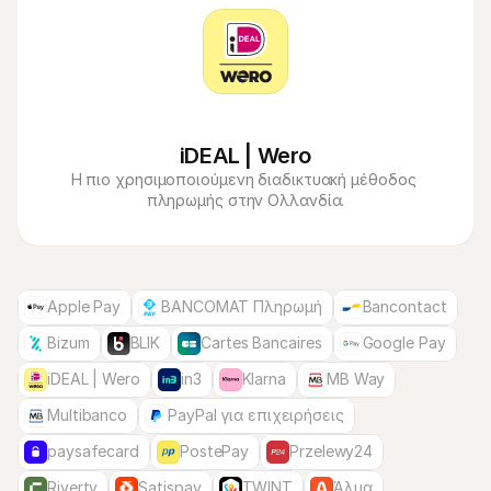
iDEAL | Wero
Η πιο χρησιμοποιούμενη διαδικτυακή μέθοδος 
πληρωμής στην Ολλανδία.
Apple Pay
BANCOMAT Πληρωμή
Bancontact
Bizum
BLIK
Cartes Bancaires
Google Pay
iDEAL | Wero
in3
Klarna
MB Way
Multibanco
PayPal για επιχειρήσεις
paysafecard
PostePay
Przelewy24
Riverty
Satispay
TWINT
Άλμα