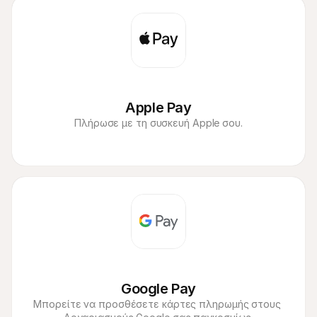
Για τους αγοραστές
Ανακαλύψτε γιατί η Mollie εμφανίζεται στην τραπεζική 
σας δήλωση
Για πελάτες της Mollie
Επικοινωνήστε με την ομάδα υποστήριξης πελατών μας
Επικοινωνήστε με τις πωλήσεις
Ανακαλύψτε πώς μπορούμε να βοηθήσουμε την 
επιχείρησή σας
Apple Pay
Πλήρωσε με τη συσκευή Apple σου.
Google Pay
Μπορείτε να προσθέσετε κάρτες πληρωμής στους 