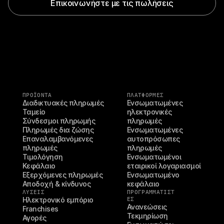
Επικοινωνήστε με τις πωλήσεις
ΠΡΟΪΌΝΤΑ
ΠΛΑΤΦΟΡΜΕΣ
Διαδικτυακές πληρωμές
Ενσωματωμένες 
Ταμείο
ηλεκτρονικές 
Σύνδεσμοι πληρωμής
πληρωμές
Πληρωμές δια ζώσης
Ενσωματωμένες 
Επαναλαμβανόμενες 
αυτοπρόσωπες 
πληρωμές
πληρωμές
Τιμολόγηση
Ενσωματωμένοι 
Κεφάλαιο
εταιρικοί λογαριασμοί
Εξερχόμενες πληρωμές
Ενσωματωμένο 
Αποδοχή & κίνδυνος
κεφάλαιο
ΛΥΣΕΙΣ
ΠΡΟΓΡΑΜΜΑΤΙΣΤ
Ηλεκτρονικό εμπόριο
ΈΣ
Ανανεώσεις
Franchises
Τεκμηρίωση
Αγορές