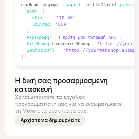
σταθερά 
πληρωμή
 = 
await
mollieClient
.
paymen
ποσό
:
{
αξία
:
'10.00'
,
νόμισμα
:
'EUR'
}
,
περιγραφή
:
'Η πρώτη μου πληρωμή API'
,
διεύθυνση
 επανακατεύθυνσης
:
'https://yourwe
webhookUrl
:
'https://yourwebshop.exampl
}
)
;
Η δική σας προσαρμοσμένη 
κατασκευή
Χρησιμοποιήστε τα εργαλεία 
προγραμματιστή μας για να ενσωματώσετε 
τη Mollie στα συστήματά σας.
Αρχίστε να δημιουργείτε