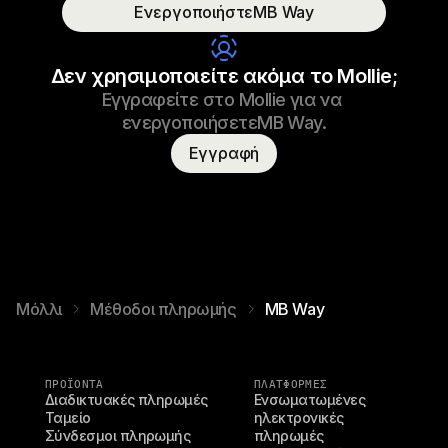
ΕνεργοποιήστεMB Way
Όνομα καταναλωτή
Τ. Οττερ
Δεν χρησιμοποιείτε ακόμα το Mollie;
Εγγραφείτε στο Mollie για να 
ενεργοποιήσετεMB Way.
Εγγραφή
Μόλλι
Μέθοδοι πληρωμής
MB Way
ΠΡΟΪΌΝΤΑ
ΠΛΑΤΦΟΡΜΕΣ
Διαδικτυακές πληρωμές
Ενσωματωμένες 
Ταμείο
ηλεκτρονικές 
Σύνδεσμοι πληρωμής
πληρωμές