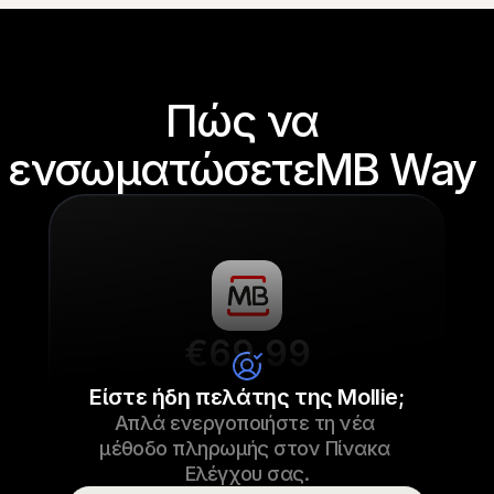
Πώς να 
ενσωματώσετεMB Way 
€69,99
Laces για αθλητικά παπούτσια
Είστε ήδη πελάτης της Mollie;
Απλά ενεργοποιήστε τη νέα 
€69,99
Laces για αθλητικά παπούτσια
23/09/2022 17:29
μέθοδο πληρωμής στον Πίνακα 
Πληρωμένο
Ελέγχου σας.