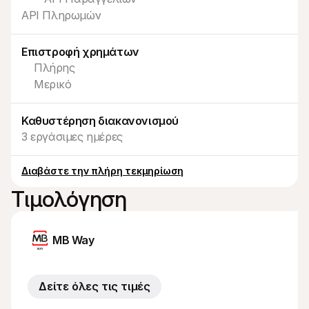
Για τους αγοραστές
API Πληρωμών
Ανακαλύψτε γιατί η Mollie εμφανίζεται στην τραπεζική 
σας δήλωση
Για πελάτες της Mollie
Επιστροφή χρημάτων
Επικοινωνήστε με την ομάδα υποστήριξης πελατών μας
Πλήρης
Επικοινωνήστε με τις πωλήσεις
Ανακαλύψτε πώς μπορούμε να βοηθήσουμε την 
Μερικό
επιχείρησή σας
Καθυστέρηση διακανονισμού
3 εργάσιμες ημέρες
Διαβάστε την πλήρη τεκμηρίωση
Τιμολόγηση
MB Way
Δείτε όλες τις τιμές