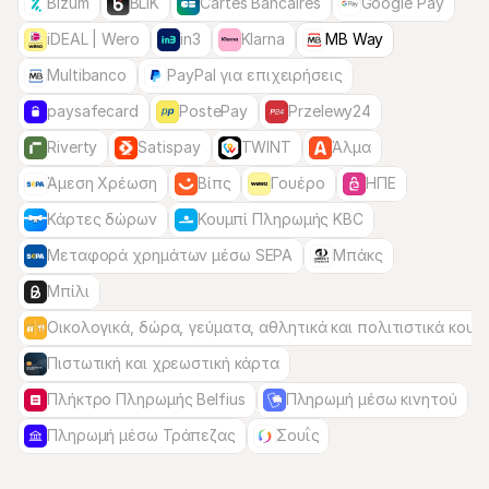
Bizum
BLIK
Cartes Bancaires
Google Pay
iDEAL | Wero
in3
Klarna
MB Way
Multibanco
PayPal για επιχειρήσεις
paysafecard
PostePay
Przelewy24
Riverty
Satispay
TWINT
Άλμα
Άμεση Χρέωση
Βίπς
Γουέρο
ΗΠΕ
Κάρτες δώρων
Κουμπί Πληρωμής KBC
Μεταφορά χρημάτων μέσω SEPA
Μπάκς
Μπίλι
Οικολογικά, δώρα, γεύματα, αθλητικά και πολιτιστικά κουπ
Πιστωτική και χρεωστική κάρτα
Πλήκτρο Πληρωμής Belfius
Πληρωμή μέσω κινητού
Πληρωμή μέσω Τράπεζας
Σουΐς