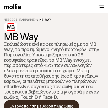
ΜΈΘΟΔΟΙ ΠΛΗΡΩΜΉΣ
MB WAY
Δεχθέιτε πληρωμές
Διαδικτυακές πλ
Tap to Pay στο iPhone
MB Way
Μάθετε περισσότερα
Αποδοχή και διαχείρι
Αποδεχτείτε επαφές πληρωμών απευθείας
διαδικτυακών πληρ
Πληρωμές δια ζώ
Ξεκλειδώστε ανέπαφες πληρωμές με το MB 
Δεχτείτε πληρωμές μ
Way, το προτιμώμενο κινητό πορτοφόλι στην 
και συσκευές
Πορτογαλία. Υποστηριζόμενο από 28 
Ταμείο
Προσφέρετε ένα ταμε
κορυφαίες τράπεζες, το MB Way ενισχύει 
βελτιστοποιημένο για
περισσότερες από 45% των συναλλαγών 
μετατροπές
Επαναλαμβανόμε
ηλεκτρονικού εμπορίου στη χώρα. Με τη 
Συλλογή επαναλαμβ
δυνατότητα αποθήκευσης έως 8 τραπεζικών 
και συνδρομητικών
καρτών, οι πελάτες μπορούν να πληρώνουν 
Αποδοχή & Κίνδυν
effortlessly εισάγοντας τον αριθμό κινητού 
Προληφθείτε τη απάτ
βελτιστοποιήστε τη
τους και επιβεβαιώνοντας την αγορά με έναν 
Συνεργάτες
κωδικό, TouchID ή FaceID.
Για S
Για πρακτορεία
Εξερε
Μάθετε για το Πρόγραμμα Συνεργατών μας
Ενεργοποίηση μεθόδου πληρωμής
Ecomm