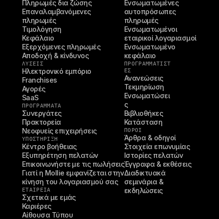
Πληρωμές δια ζώσης
Ενσωματωμένες 
Επαναλαμβανόμενες 
αυτοπρόσωπες 
πληρωμές
πληρωμές
Τιμολόγηση
Ενσωματωμένοι 
Κεφάλαιο
εταιρικοί λογαριασμοί
Εξερχόμενες πληρωμές
Ενσωματωμένο 
Αποδοχή & κίνδυνος
κεφάλαιο
ΛΥΣΕΙΣ
ΠΡΟΓΡΑΜΜΑΤΙΣΤ
Ηλεκτρονικό εμπόριο
ΈΣ
Ανανεώσεις
Franchises
Τεκμηρίωση
Αγορές
Ενσωματώσει
SaaS
ς
ΠΡΟΓΡΑΜΜΑΤΑ
Συνεργάτες
Βιβλιοθήκες
Πρακτορεία
Κατάσταση
Νεοφυείς επιχειρήσεις
ΠΌΡΟΙ
Άρθρα & οδηγοί
ΥΠΟΣΤΉΡΙΞΗ
Κέντρο βοήθειας
Στοιχεία επωνυμίας
Εξυπηρέτηση πελατών
Ιστορίες πελατών
Επικοινωνήστε με τις πωλήσεις
Έγγραφα & εκθέσεις
Γιατί η Mollie εμφανίζεται στην 
Διαδικτυακά 
κίνηση του λογαριασμού σας
σεμινάρια & 
ΕΤΑΙΡΕΊΑ
εκδηλώσεις
Σχετικά με εμάς
Καριέρες
Αίθουσα Τύπου