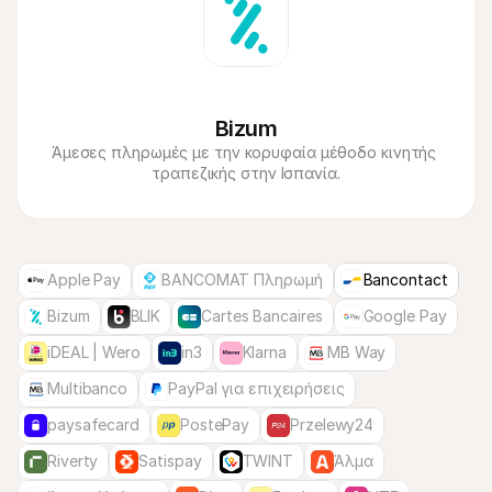
Bizum
Άμεσες πληρωμές με την κορυφαία μέθοδο κινητής 
τραπεζικής στην Ισπανία.
Apple Pay
BANCOMAT Πληρωμή
Bancontact
Bizum
BLIK
Cartes Bancaires
Google Pay
iDEAL | Wero
in3
Klarna
MB Way
Multibanco
PayPal για επιχειρήσεις
paysafecard
PostePay
Przelewy24
Riverty
Satispay
TWINT
Άλμα