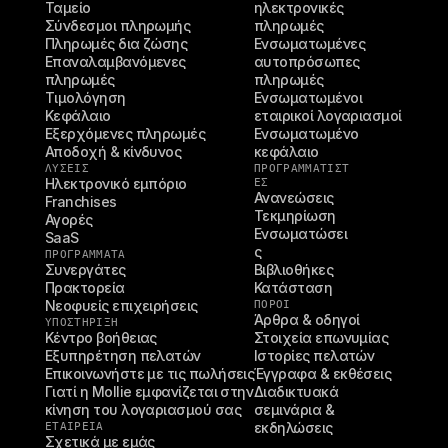
Ταμείο
ηλεκτρονικές 
Σύνδεσμοι πληρωμής
πληρωμές
Πληρωμές δια ζώσης
Ενσωματωμένες 
Επαναλαμβανόμενες 
αυτοπρόσωπες 
πληρωμές
πληρωμές
Τιμολόγηση
Ενσωματωμένοι 
Κεφάλαιο
εταιρικοί λογαριασμοί
Εξερχόμενες πληρωμές
Ενσωματωμένο 
Αποδοχή & κίνδυνος
κεφάλαιο
ΛΥΣΕΙΣ
ΠΡΟΓΡΑΜΜΑΤΙΣΤ
Ηλεκτρονικό εμπόριο
ΈΣ
Ανανεώσεις
Franchises
Τεκμηρίωση
Αγορές
Ενσωματώσει
SaaS
ς
ΠΡΟΓΡΑΜΜΑΤΑ
Συνεργάτες
Βιβλιοθήκες
Πρακτορεία
Κατάσταση
Νεοφυείς επιχειρήσεις
ΠΌΡΟΙ
Άρθρα & οδηγοί
ΥΠΟΣΤΉΡΙΞΗ
Κέντρο βοήθειας
Στοιχεία επωνυμίας
Εξυπηρέτηση πελατών
Ιστορίες πελατών
Επικοινωνήστε με τις πωλήσεις
Έγγραφα & εκθέσεις
Γιατί η Mollie εμφανίζεται στην 
Διαδικτυακά 
κίνηση του λογαριασμού σας
σεμινάρια & 
ΕΤΑΙΡΕΊΑ
εκδηλώσεις
Σχετικά με εμάς