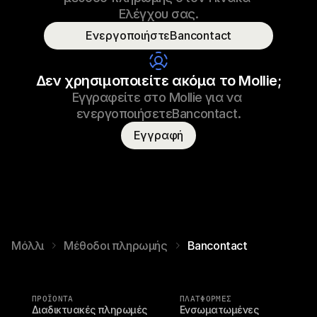
Πληρωμένο
Ελέγχου σας.
ΕνεργοποιήστεBancontact
Όνομα καταναλωτή
Τ. Οττερ
Δεν χρησιμοποιείτε ακόμα το Mollie;
Εγγραφείτε στο Mollie για να 
ενεργοποιήσετεBancontact.
Εγγραφή
Μόλλι
Μέθοδοι πληρωμής
Bancontact
ΠΡΟΪΌΝΤΑ
ΠΛΑΤΦΟΡΜΕΣ
Διαδικτυακές πληρωμές
Ενσωματωμένες 