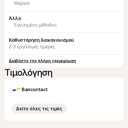
Μερικό
Για τους αγοραστές
Ανακαλύψτε γιατί η Mollie εμφανίζεται στην τραπεζική 
σας δήλωση
Άλλο
Για πελάτες της Mollie
Επικοινωνήστε με την ομάδα υποστήριξης πελατών μας
Εγγυημένη μέθοδος
Επικοινωνήστε με τις πωλήσεις
Ανακαλύψτε πώς μπορούμε να βοηθήσουμε την 
επιχείρησή σας
Καθυστέρηση διακανονισμού
2-3 εργάσιμες ημέρες
Διαβάστε την πλήρη τεκμηρίωση
Τιμολόγηση
Bancontact
Δείτε όλες τις τιμές