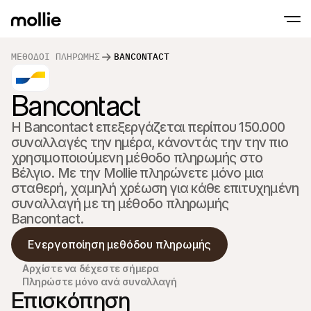
ΜΈΘΟΔΟΙ ΠΛΗΡΩΜΉΣ
BANCONTACT
Δεχθέιτε πληρωμές
Διαδικτυακές πλ
Tap to Pay στο iPhone
Bancontact
Μάθετε περισσότερα
Αποδοχή και διαχείρι
Αποδεχτείτε επαφές πληρωμών απευθείας
διαδικτυακών πληρ
Πληρωμές δια ζώ
Η Bancontact επεξεργάζεται περίπου 150.000 
Δεχτείτε πληρωμές μ
συναλλαγές την ημέρα, κάνοντάς την την πιο 
και συσκευές
χρησιμοποιούμενη μέθοδο πληρωμής στο 
Ταμείο
Προσφέρετε ένα ταμε
Βέλγιο. Με την Mollie πληρώνετε μόνο μια 
βελτιστοποιημένο για
σταθερή, χαμηλή χρέωση για κάθε επιτυχημένη 
μετατροπές
Επαναλαμβανόμε
συναλλαγή με τη μέθοδο πληρωμής 
Συλλογή επαναλαμβ
Bancontact.
και συνδρομητικών
Αποδοχή & Κίνδυν
Ενεργοποίηση μεθόδου πληρωμής
Προληφθείτε τη απάτ
βελτιστοποιήστε τη
Αρχίστε να δέχεστε σήμερα
Συνεργάτες
Για S
Πληρώστε μόνο ανά συναλλαγή
Για πρακτορεία
Επισκόπηση
Εξερε
Μάθετε για το Πρόγραμμα Συνεργατών μας
Ecomm