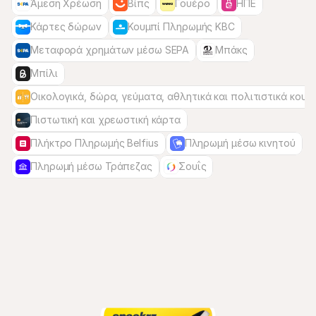
Άμεση Χρέωση
Βίπς
Γουέρο
ΗΠΕ
Κάρτες δώρων
Κουμπί Πληρωμής KBC
Μεταφορά χρημάτων μέσω SEPA
Μπάκς
Μπίλι
Οικολογικά, δώρα, γεύματα, αθλητικά και πολιτιστικά κουπ
Πιστωτική και χρεωστική κάρτα
Πλήκτρο Πληρωμής Belfius
Πληρωμή μέσω κινητού
Πληρωμή μέσω Τράπεζας
Σουΐς