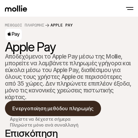
ΜΈΘΟΔΟΙ ΠΛΗΡΩΜΉΣ
APPLE PAY
Δεχθέιτε πληρωμές
Διαδικτυακές πλ
Tap to Pay στο iPhone
Apple Pay
Μάθετε περισσότερα
Αποδοχή και διαχείρι
Αποδεχτείτε επαφές πληρωμών απευθείας
διαδικτυακών πληρ
Πληρωμές δια ζώ
Αποδεχόμενοι το Apple Pay μέσω της Mollie, 
Δεχτείτε πληρωμές μ
μπορείτε να λαμβάνετε πληρωμές γρήγορα και 
και συσκευές
εύκολα μέσω του Apple Pay, διαθέσιμου για 
Ταμείο
Προσφέρετε ένα ταμε
όλους τους χρήστες Apple σε περισσότερες 
βελτιστοποιημένο για
από 35 χώρες. Δεν πληρώνετε επιπλέον έξοδα, 
μετατροπές
Επαναλαμβανόμε
μόνο τις κανονικές χρεώσεις πιστωτικής 
Συλλογή επαναλαμβ
κάρτας.
και συνδρομητικών
Αποδοχή & Κίνδυν
Ενεργοποίηση μεθόδου πληρωμής
Προληφθείτε τη απάτ
βελτιστοποιήστε τη
Αρχίστε να δέχεστε σήμερα
Συνεργάτες
Για S
Πληρώστε μόνο ανά συναλλαγή
Για πρακτορεία
Επισκόπηση
Εξερε
Μάθετε για το Πρόγραμμα Συνεργατών μας
Ecomm