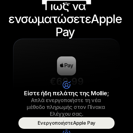
Πώς να 
ενσωματώσετεApple 
Pay 
€69,99
Laces για αθλητικά παπούτσια
Είστε ήδη πελάτης της Mollie;
Απλά ενεργοποιήστε τη νέα 
€69,99
Laces για αθλητικά παπούτσια
23/09/2022 17:29
μέθοδο πληρωμής στον Πίνακα 
Πληρωμένο
Ελέγχου σας.
ΕνεργοποιήστεApple Pay
Όνομα καταναλωτή
Τ. Οττερ