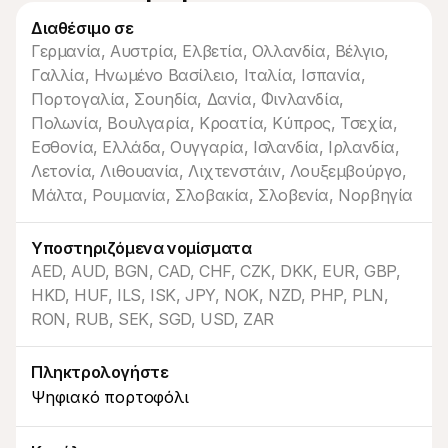
Διαθέσιμο σε
Γερμανία, Αυστρία, Ελβετία, Ολλανδία, Βέλγιο, 
Γαλλία, Ηνωμένο Βασίλειο, Ιταλία, Ισπανία, 
Πορτογαλία, Σουηδία, Δανία, Φινλανδία, 
Τεχνικοί πόροι
Mollie 
Πολωνία, Βουλγαρία, Κροατία, Κύπρος, Τσεχία, 
Πύλη προγραμματιστών
Έγγρ
Εσθονία, Ελλάδα, Ουγγαρία, Ισλανδία, Ιρλανδία, 
Ανακαλύψτε πόρους και ενημερώσεις για 
Εξερε
προγραμματιστές
μας
Λετονία, Λιθουανία, Λιχτενστάιν, Λουξεμβούργο, 
Βιβλιοθήκες
Κατά
Μάλτα, Ρουμανία, Σλοβακία, Σλοβενία, Νορβηγία
Ενσωματώστε το Mollie με έτοιμες βιβλιοθήκες
Ελέγξ
Κοινότητα Discord
Ιστο
Ελάτε στην κοινότητα των προγραμματιστών μας
Διαβά
Υποστηριζόμενα νομίσματα
Σχετικά με την Mollie
Περιεχ
Τιμολόγηση
Άρθρα
AED, AUD, BGN, CAD, CHF, CZK, DKK, EUR, GBP, 
Δείτε τις τιμές μας
Ανακα
HKD, HUF, ILS, ISK, JPY, NOK, NZD, PHP, PLN, 
μπορεί
Σχετικά με εμάς
επιχε
Μάθετε περισσότερα για την 
RON, RUB, SEK, SGD, USD, ZAR
Ιστορ
ιστορία και τις αξίες μας
Δείτε
Νέα
πελάτ
Διαβάστε τα τελευταία νέα της 
Πληκτρολογήστε
Έγγρ
Mollie
Ψηφιακό πορτοφόλι
Κατεβ
Καριέρες
Ελάτε να δουλέψετε μαζί μας - 
προσλαμβάνουμε!
Επικοινωνία