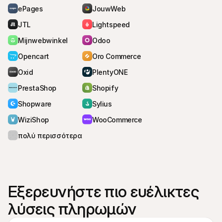
κανονική χρέωση πιστωτικής κάρτας)
ePages
JouwWeb
JTL
Lightspeed
Mijnwebwinkel
Odoo
Opencart
Oro Commerce
Oxid
PlentyONE
PrestaShop
Shopify
Shopware
Sylius
WiziShop
WooCommerce
πολύ περισσότερα...
Εξερευνήστε πιο ευέλικτες 
λύσεις πληρωμών