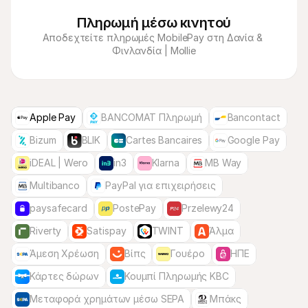
Πληρωμή μέσω κινητού
Αποδεχτείτε πληρωμές MobilePay στη Δανία & 
Φινλανδία | Mollie
Apple Pay
BANCOMAT Πληρωμή
Bancontact
Bizum
BLIK
Cartes Bancaires
Google Pay
iDEAL | Wero
in3
Klarna
MB Way
Multibanco
PayPal για επιχειρήσεις
paysafecard
PostePay
Przelewy24
Riverty
Satispay
TWINT
Άλμα
Άμεση Χρέωση
Βίπς
Γουέρο
ΗΠΕ
Κάρτες δώρων
Κουμπί Πληρωμής KBC
Μεταφορά χρημάτων μέσω SEPA
Μπάκς