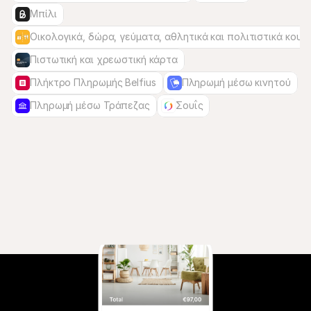
Μπίλι
Οικολογικά, δώρα, γεύματα, αθλητικά και πολιτιστικά κουπ
Πιστωτική και χρεωστική κάρτα
Πλήκτρο Πληρωμής Belfius
Πληρωμή μέσω κινητού
Πληρωμή μέσω Τράπεζας
Σουΐς