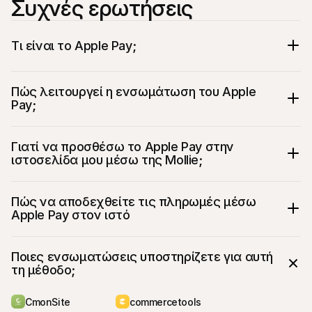
Συχνές ερωτήσεις
Τι είναι το Apple Pay;
Πώς λειτουργεί η ενσωμάτωση του Apple 
Pay;
Γιατί να προσθέσω το Apple Pay στην 
ιστοσελίδα μου μέσω της Mollie;
Διαθέσιμο για όλους τους χρήστες Apple 
Πώς να αποδεχθείτε τις πληρωμές μέσω 
σε περισσότερες από 35 χώρες
Apple Pay στον ιστό
Γρήγορη, ασφαλής και απλή πληρωμή για 
τον πελάτη
Σύμφωνο με τους κανονισμούς 
Ποιες ενσωματώσεις υποστηρίζετε για αυτή 
Υποχρεωτικής Επαλήθευσης Πελάτη 
τη μέθοδο;
(SCA) που απαιτούνται σύμφωνα με την 
Οδηγία Υπηρεσιών Πληρωμών 2 (PSD2)
Καμία επιπλέον χρέωση (εκτός από την 
CmonSite
commercetools