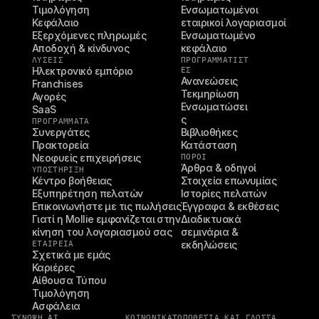
Τιμολόγηση
Ενσωματωμένοι 
Κεφάλαιο
εταιρικοί λογαριασμοί
Εξερχόμενες πληρωμές
Ενσωματωμένο 
Αποδοχή & κίνδυνος
κεφάλαιο
ΛΥΣΕΙΣ
ΠΡΟΓΡΑΜΜΑΤΙΣΤ
Ηλεκτρονικό εμπόριο
ΈΣ
Ανανεώσεις
Franchises
Τεκμηρίωση
Αγορές
Ενσωματώσει
SaaS
ς
ΠΡΟΓΡΑΜΜΑΤΑ
Συνεργάτες
Βιβλιοθήκες
Πρακτορεία
Κατάσταση
Νεοφυείς επιχειρήσεις
ΠΌΡΟΙ
Άρθρα & οδηγοί
ΥΠΟΣΤΉΡΙΞΗ
Κέντρο βοήθειας
Στοιχεία επωνυμίας
Εξυπηρέτηση πελατών
Ιστορίες πελατών
Επικοινωνήστε με τις πωλήσεις
Έγγραφα & εκθέσεις
Γιατί η Mollie εμφανίζεται στην 
Διαδικτυακά 
κίνηση του λογαριασμού σας
σεμινάρια & 
ΕΤΑΙΡΕΊΑ
εκδηλώσεις
Σχετικά με εμάς
Καριέρες
Αίθουσα Τύπου
Τιμολόγηση
Ασφάλεια
ΣΎΝΟΨΗ AI
ΚΟΙΝΩΝΙΚΆ
ΤΟΠΟΘΕΣΊΑ ΚΑΙ ΓΛΏΣΣΑ