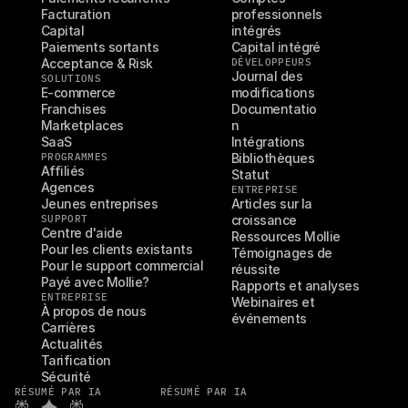
Facturation
professionnels 
Capital
intégrés
Paiements sortants
Capital intégré
Acceptance & Risk
DÉVELOPPEURS
Journal des 
SOLUTIONS
E-commerce
modifications
Franchises
Documentatio
Marketplaces
n
SaaS
Intégrations
PROGRAMMES
Bibliothèques
Affiliés
Statut
Agences
ENTREPRISE
Jeunes entreprises
Articles sur la 
SUPPORT
croissance
Centre d'aide
Ressources Mollie
Pour les clients existants
Témoignages de 
Pour le support commercial
réussite
Payé avec Mollie?
Rapports et analyses
ENTREPRISE
Webinaires et 
À propos de nous
événements
Carrières
Actualités
Tarification
Sécurité
RÉSUMÉ PAR IA
RÉSUMÉ PAR IA