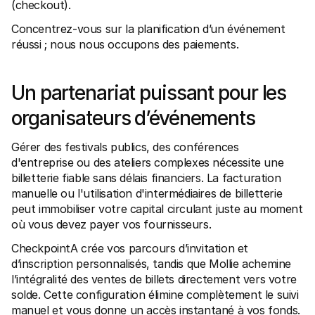
(checkout).
Contact
Pour les consommateurs
Concentrez-vous sur la planification d’un événement 
Découvrez pourquoi Mollie figure sur votre relevé bancaire
Pour les clients Mollie
réussi ; nous nous occupons des paiements.
Contactez notre équipe support
Pour obtenir un devis
Découvrez comment nous pouvons aider votre entreprise
Un partenariat puissant pour les 
organisateurs d’événements
Gérer des festivals publics, des conférences 
d'entreprise ou des ateliers complexes nécessite une 
billetterie fiable sans délais financiers. La facturation 
manuelle ou l'utilisation d'intermédiaires de billetterie 
peut immobiliser votre capital circulant juste au moment 
où vous devez payer vos fournisseurs.
CheckpointA crée vos parcours d’invitation et 
d’inscription personnalisés, tandis que Mollie achemine 
l’intégralité des ventes de billets directement vers votre 
solde. Cette configuration élimine complètement le suivi 
manuel et vous donne un accès instantané à vos fonds.