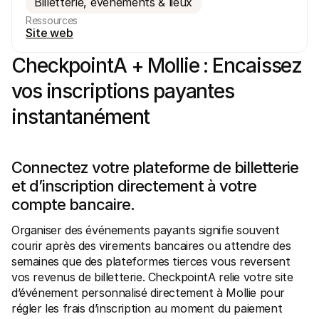
Billetterie, événements & lieux
Ressources
Site web
CheckpointA + Mollie : Encaissez 
vos inscriptions payantes 
Ressources techniques
API Mol
Portail développeurs
Docu
instantanément
Découvrez les ressources de développement et les mises à 
Explor
jour
Statu
Bibliothèques
Vérifi
Intégrez Mollie avec des packages prêts à l'emploi
Chan
Connectez votre plateforme de billetterie 
Communauté Discord
Lisez 
Rejoignez notre communauté de développeurs
et d’inscription directement à votre 
À propos de Mollie
Conten
compte bancaire.
Tarifs
Conna
Consultez nos tarifs
Découv
peuven
À propos
Organiser des événements payants signifie souvent 
Témoi
Notre histoire et nos valeurs
courir après des virements bancaires ou attendre des 
 Découvrez comment nous aidons 
Actualités
semaines que des plateformes tierces vous reversent 
nos cl
Lire les dernières actualités de 
Livre
vos revenus de billetterie. CheckpointA relie votre site 
Mollie
Téléch
Nous rejoindre
d’événement personnalisé directement à Mollie pour 
Rejoignez notre équipe - nous 
régler les frais d’inscription au moment du paiement 
recrutons !