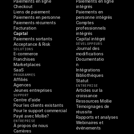
Paiements en ligne
Paiements en ligne 
Checkout
intégrés
Liens de paiement
Paiements en 
Paiements en personne
personne intégrés
Paiements récurrents
Comptes 
Facturation
professionnels 
Capital
intégrés
Paiements sortants
Capital intégré
Acceptance & Risk
DÉVELOPPEURS
Journal des 
SOLUTIONS
E-commerce
modifications
Franchises
Documentatio
Marketplaces
n
SaaS
Intégrations
PROGRAMMES
Bibliothèques
Affiliés
Statut
Agences
ENTREPRISE
Jeunes entreprises
Articles sur la 
SUPPORT
croissance
Centre d'aide
Ressources Mollie
Pour les clients existants
Témoignages de 
Pour le support commercial
réussite
Payé avec Mollie?
Rapports et analyses
ENTREPRISE
Webinaires et 
À propos de nous
événements
Carrières