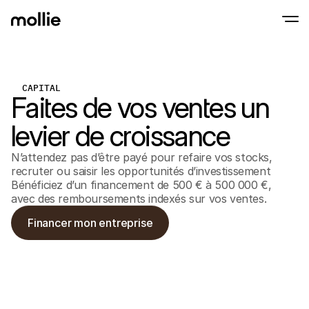
Paiements
CAPITAL
Paiements en ligne
Faites de vos ventes un
Tap to Pay sur iPhone
En savoir plus
Acceptez et gérez d
Acceptez les paiements sans contact sur vot
Paiement en point
levier de croissance
Encaissez des paiemen
de terminaux et périp
Checkout
N’attendez pas d’être payé pour refaire vos stocks,
Proposez un checkout
recruter ou saisir les opportunités d’investissement
pour la conversion
Bénéficiez d’un financement de 500 € à 500 000 €,
Paiement récurren
Encaissez des paieme
avec des remboursements indexés sur vos ventes.
récurrents et des a
Acceptance and Ri
Financer mon entreprise
Empêchez la fraude et
taux de conversion
Partenaires
Pour 
Pour les agences
Découv
En savoir plus sur notre Programme Partenaire Agence
comm