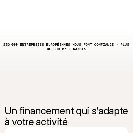
Contact
Pour les consommateurs
Découvrez pourquoi Mollie figure sur votre relevé bancaire
Pour les clients Mollie
Contactez notre équipe support
Pour obtenir un devis
Découvrez comment nous pouvons aider votre entreprise
250 000 ENTREPRISES EUROPÉENNES NOUS FONT CONFIANCE · PLUS 
DE 300 M€ FINANCÉS
Un financement qui s'adapte 
à votre activité