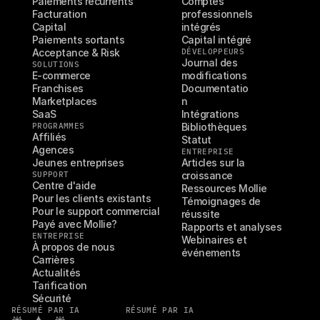
Paiements récurrents
Comptes 
Facturation
professionnels 
Capital
intégrés
Paiements sortants
Capital intégré
Acceptance & Risk
DÉVELOPPEURS
Journal des 
SOLUTIONS
E-commerce
modifications
Franchises
Documentatio
Marketplaces
n
SaaS
Intégrations
PROGRAMMES
Bibliothèques
Affiliés
Statut
Agences
ENTREPRISE
Jeunes entreprises
Articles sur la 
SUPPORT
croissance
Centre d'aide
Ressources Mollie
Pour les clients existants
Témoignages de 
Pour le support commercial
réussite
Payé avec Mollie?
Rapports et analyses
ENTREPRISE
Webinaires et 
À propos de nous
événements
Carrières
Actualités
Tarification
Sécurité
RÉSUMÉ PAR IA
RÉSUMÉ PAR IA