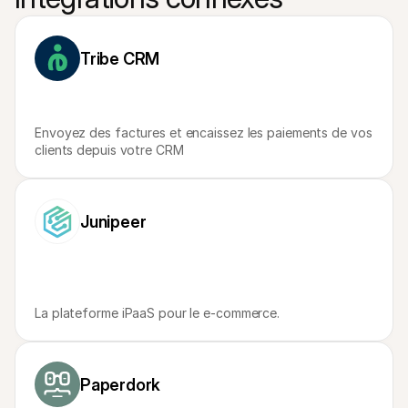
Contact
Pour les consommateurs
Découvrez pourquoi Mollie figure sur votre relevé bancaire
Pour les clients Mollie
Tribe CRM
Contactez notre équipe support
Pour obtenir un devis
Découvrez comment nous pouvons aider votre entreprise
Envoyez des factures et encaissez les paiements de vos 
clients depuis votre CRM
Junipeer
La plateforme iPaaS pour le e-commerce.
Paperdork