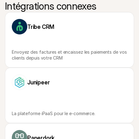
Contact
Intégrations connexes
Pour les consommateurs
Découvrez pourquoi Mollie figure sur votre relevé bancaire
Pour les clients Mollie
Contactez notre équipe support
Tribe CRM
Pour obtenir un devis
Découvrez comment nous pouvons aider votre entreprise
Envoyez des factures et encaissez les paiements de vos 
clients depuis votre CRM
Junipeer
La plateforme iPaaS pour le e-commerce.
Paperdork