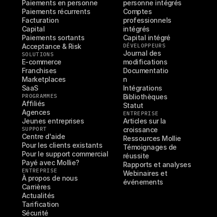
Paiements en personne
personne intégrés
Paiements récurrents
Comptes 
Facturation
professionnels 
Capital
intégrés
Paiements sortants
Capital intégré
Acceptance & Risk
DÉVELOPPEURS
Journal des 
SOLUTIONS
E-commerce
modifications
Franchises
Documentatio
Marketplaces
n
SaaS
Intégrations
PROGRAMMES
Bibliothèques
Affiliés
Statut
Agences
ENTREPRISE
Jeunes entreprises
Articles sur la 
SUPPORT
croissance
Centre d'aide
Ressources Mollie
Pour les clients existants
Témoignages de 
Pour le support commercial
réussite
Payé avec Mollie?
Rapports et analyses
ENTREPRISE
Webinaires et 
À propos de nous
événements
Carrières
Actualités
Tarification
Sécurité