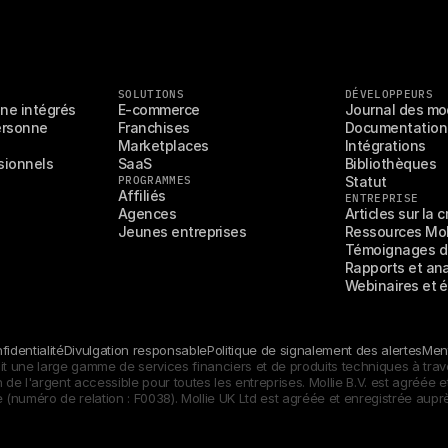
SOLUTIONS
DÉVELOPPEURS
gne intégrés
E-commerce
Journal des mo
rsonne 
Franchises
Documentation
Marketplaces
Intégrations
ionnels 
SaaS
Bibliothèques
PROGRAMMES
Statut
Affiliés
ENTREPRISE
Agences
Articles sur la 
Jeunes entreprises
Ressources Mol
Témoignages de
Rapports et an
Webinaires et
identialité
Divulgation responsable
Politique de signalement des alertes
Ment
nit une large gamme de services financiers et de produits techniques à trav
 de l'argent accessible pour toutes les entreprises. Mollie B.V. est agréée 
(numéro de relation : F0038). Mollie UK Ltd est agréée et enregistrée auprè