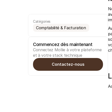
No
av
im
Catégories
Comptabilité & Facturation
Av
pa
so
Commencez dès maintenant
vo
Connectez Mollie à votre plateforme 
ch
et à votre stack technique
Contactez-nous
L
Ac