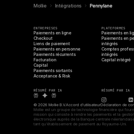
Mollie
Intégrations
Pennylane
ENTREPRISES
PLATEFORMES
Paiements en ligne
Paiements en li
Checkout
Paiements en pe
Liens de paiement
intégrés
Paiements en personne
Comptes profess
Paiements récurrents
intégrés
Facturation
Capital intégré
Capital
Paiements sortants
Acceptance & Risk
RÉSUMÉ PAR IA
RÉSUMÉ PAR IA
© 2026 Mollie B.V.
Accord d'utilisateur
Déclaration de conf
Mollie est un groupe de technologie financière qui four
mission qui consiste à rendre les paiements et la gestion
électronique auprès de la Banque centrale néerlandaise 
tant qu'établissement de paiement au Royaume-Uni.