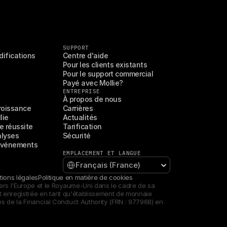
SUPPORT
difications
Centre d'aide
Pour les clients existants
Pour le support commercial
Payé avec Mollie?
ENTREPRISE
À propos de nous
croissance
Carrières
lie
Actualités
 réussite
Tarification
alyses
Sécurité
 événements
EMPLACEMENT ET LANGUE
Select Language
Français (France)
ions légales
Politique en matière de cookies
ers l'Europe et le Royaume-Uni dans le cadre de sa 
et enregistrée en tant qu'établissement de monnaie 
s de la Financial Conduct Authority (FRN : 977968) en 