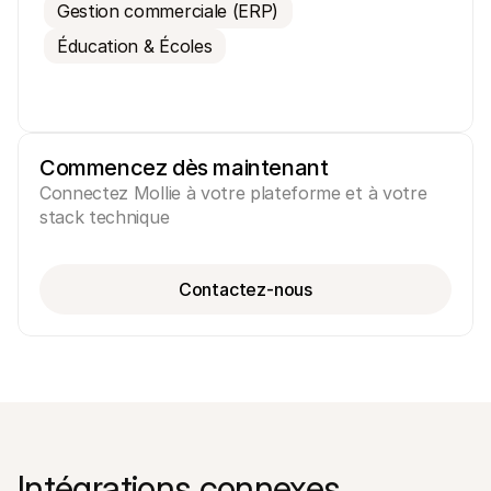
Gestion commerciale (ERP)
Éducation & Écoles
Ressources techniques
API Mol
Commencez dès maintenant
Portail développeurs
Docu
Découvrez les ressources de développement et les mises à 
Explor
Connectez Mollie à votre plateforme et à votre 
jour
Statu
stack technique
Bibliothèques
Vérifi
Intégrez Mollie avec des packages prêts à l'emploi
Chan
Communauté Discord
Lisez 
Rejoignez notre communauté de développeurs
Contactez-nous
À propos de Mollie
Conten
Tarifs
Conna
Consultez nos tarifs
Découv
peuven
À propos
Témoi
Notre histoire et nos valeurs
 Découvrez comment nous aidons 
Actualités
nos cl
Lire les dernières actualités de 
Livre
Mollie
Téléch
Nous rejoindre
Rejoignez notre équipe - nous 
Intégrations connexes
recrutons !