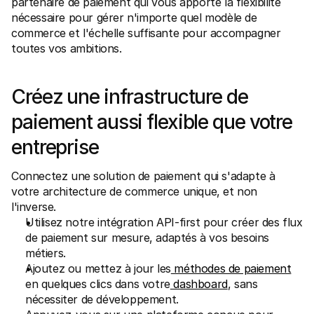
partenaire de paiement qui vous apporte la flexibilité 
Contact
Pour les consommateurs
nécessaire pour gérer n'importe quel modèle de 
Découvrez pourquoi Mollie figure sur votre relevé bancaire
commerce et l'échelle suffisante pour accompagner 
Pour les clients Mollie
toutes vos ambitions.
Contactez notre équipe support
Pour obtenir un devis
Découvrez comment nous pouvons aider votre entreprise
Créez une infrastructure de 
paiement aussi flexible que votre 
entreprise
Connectez une solution de paiement qui s'adapte à 
votre architecture de commerce unique, et non 
l'inverse.
Utilisez notre intégration API-first pour créer des flux 
de paiement sur mesure, adaptés à vos besoins 
métiers.
Ajoutez ou mettez à jour les
 méthodes de paiement
en quelques clics dans votre
 dashboard
, sans 
nécessiter de développement.