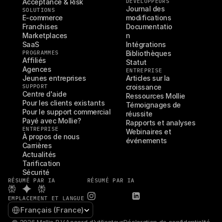
Acceptance & Risk
DÉVELOPPEURS
Journal des 
SOLUTIONS
E-commerce
modifications
Franchises
Documentatio
Marketplaces
n
SaaS
Intégrations
PROGRAMMES
Bibliothèques
Affiliés
Statut
Agences
ENTREPRISE
Jeunes entreprises
Articles sur la 
SUPPORT
croissance
Centre d'aide
Ressources Mollie
Pour les clients existants
Témoignages de 
Pour le support commercial
réussite
Payé avec Mollie?
Rapports et analyses
ENTREPRISE
Webinaires et 
À propos de nous
événements
Carrières
Actualités
Tarification
Sécurité
RÉSUMÉ PAR IA
RÉSUMÉ PAR IA
EMPLACEMENT ET LANGUE
Select Language
Français (France)