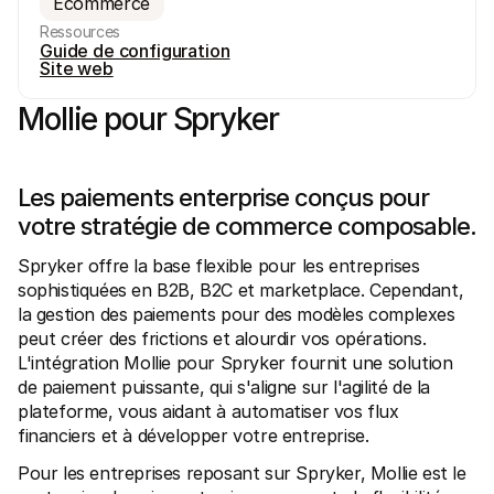
Ecommerce
Ressources
Guide de configuration
Site web
Mollie pour Spryker
Ressources techniques
API Mol
Portail développeurs
Docu
Découvrez les ressources de développement et les mises à 
Explor
Les paiements enterprise conçus pour 
jour
Statu
Bibliothèques
votre stratégie de commerce composable.
Vérifi
Intégrez Mollie avec des packages prêts à l'emploi
Chan
Communauté Discord
Lisez 
Spryker offre la base flexible pour les entreprises 
Rejoignez notre communauté de développeurs
sophistiquées en B2B, B2C et marketplace. Cependant, 
À propos de Mollie
Conten
la gestion des paiements pour des modèles complexes 
Tarifs
Conna
Consultez nos tarifs
Découv
peut créer des frictions et alourdir vos opérations. 
peuven
À propos
L'intégration Mollie pour Spryker fournit une solution 
Témoi
Notre histoire et nos valeurs
de paiement puissante, qui s'aligne sur l'agilité de la 
 Découvrez comment nous aidons 
Actualités
nos cl
plateforme, vous aidant à automatiser vos flux 
Lire les dernières actualités de 
Livre
Mollie
financiers et à développer votre entreprise. 
Téléch
Nous rejoindre
Rejoignez notre équipe - nous 
Pour les entreprises reposant sur Spryker, Mollie est le 
recrutons !