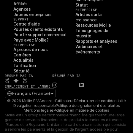
Affiliés
Statut
Agences
ENTREPRISE
Jeunes entreprises
Articles sur la 
SUPPORT
croissance
Centre d'aide
Ressources Mollie
Pour les clients existants
Témoignages de 
Pour le support commercial
réussite
Payé avec Mollie?
Rapports et analyses
ENTREPRISE
Webinaires et 
À propos de nous
événements
Carrières
Actualités
Tarification
Sécurité
RÉSUMÉ PAR IA
RÉSUMÉ PAR IA
EMPLACEMENT ET LANGUE
Select Language
Français (France)
© 2026 Mollie B.V.
Accord d'utilisateur
Déclaration de confidentialité
Divulgation responsable
Politique de signalement des alertes
Mentions légales
Politique en matière de cookies
Mollie est un groupe de technologie financière qui fournit une large 
gamme de services financiers et de produits techniques à travers 
l'Europe et le Royaume-Uni dans le cadre de sa mission qui consiste 
à rendre les paiements et la gestion de l'argent accessible pour 