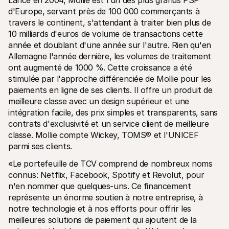
Lancé en 2004, Mollie est l'un des plus grands PSP 
d'Europe, servant près de 100 000 commerçants à 
travers le continent, s'attendant à traiter bien plus de 
10 milliards d'euros de volume de transactions cette 
année et doublant d'une année sur l'autre. Rien qu'en 
Allemagne l'année dernière, les volumes de traitement 
ont augmenté de 1000 %. Cette croissance a été 
Ressources techniques
API Mol
Portail développeurs
Docu
stimulée par l'approche différenciée de Mollie pour les 
Découvrez les ressources de développement et les mises à 
Explor
paiements en ligne de ses clients. Il offre un produit de 
jour
Statu
meilleure classe avec un design supérieur et une 
Bibliothèques
Vérifi
Intégrez Mollie avec des packages prêts à l'emploi
intégration facile, des prix simples et transparents, sans 
Chan
Communauté Discord
Lisez 
contrats d'exclusivité et un service client de meilleure 
Rejoignez notre communauté de développeurs
classe. Mollie compte Wickey, TOMS® et l'UNICEF 
À propos de Mollie
Conten
parmi ses clients.
Tarifs
Conna
Consultez nos tarifs
Découv
peuven
«Le portefeuille de TCV comprend de nombreux noms 
À propos
Témoi
Notre histoire et nos valeurs
connus: Netflix, Facebook, Spotify et Revolut, pour 
 Découvrez comment nous aidons 
Actualités
n'en nommer que quelques-uns. Ce financement 
nos cl
Lire les dernières actualités de 
représente un énorme soutien à notre entreprise, à 
Livre
Mollie
Téléch
Nous rejoindre
notre technologie et à nos efforts pour offrir les 
Rejoignez notre équipe - nous 
meilleures solutions de paiement qui ajoutent de la 
recrutons !