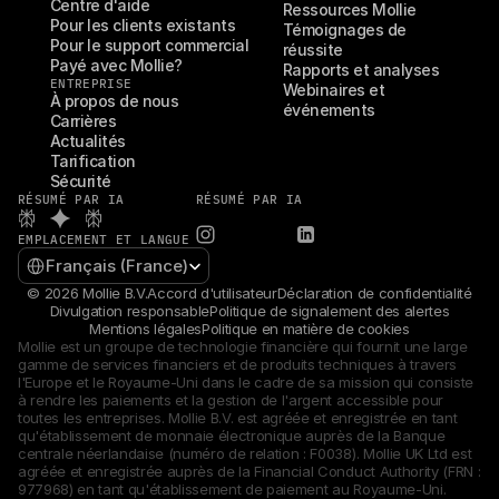
Centre d'aide
Ressources Mollie
Pour les clients existants
Témoignages de 
Pour le support commercial
réussite
Payé avec Mollie?
Rapports et analyses
ENTREPRISE
Webinaires et 
À propos de nous
événements
Carrières
Actualités
Tarification
Sécurité
RÉSUMÉ PAR IA
RÉSUMÉ PAR IA
EMPLACEMENT ET LANGUE
Select Language
Français (France)
© 2026 Mollie B.V.
Accord d'utilisateur
Déclaration de confidentialité
Divulgation responsable
Politique de signalement des alertes
Mentions légales
Politique en matière de cookies
Mollie est un groupe de technologie financière qui fournit une large 
gamme de services financiers et de produits techniques à travers 
l'Europe et le Royaume-Uni dans le cadre de sa mission qui consiste 
à rendre les paiements et la gestion de l'argent accessible pour 
toutes les entreprises. Mollie B.V. est agréée et enregistrée en tant 
qu'établissement de monnaie électronique auprès de la Banque 
centrale néerlandaise (numéro de relation : F0038). Mollie UK Ltd est 
agréée et enregistrée auprès de la Financial Conduct Authority (FRN : 
977968) en tant qu'établissement de paiement au Royaume-Uni.