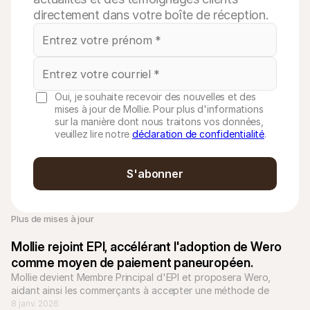
directement dans votre boîte de réception.
Oui, je souhaite recevoir des nouvelles et des
mises à jour de Mollie. Pour plus d'informations
sur la manière dont nous traitons vos données,
veuillez lire notre
déclaration de confidentialité
.
S'abonner
Plus de mises à jour
Mollie rejoint EPI, accélérant l'adoption de Wero 
comme moyen de paiement paneuropéen.
Mollie devient Membre Principal d'EPI et proposera Wero, 
aidant ainsi les commerçants à accepter une méthode de 
paiement unifiée et bancaire à travers l'Europe à partir de 
8 janv. 2026