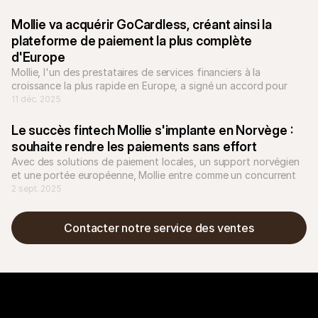
Mollie va acquérir GoCardless, créant ainsi la 
plateforme de paiement la plus complète 
d'Europe
Mollie, l'un des prestataires de services financiers à la 
croissance la plus rapide en Europe, a signé un accord pour 
acquérir la société de paiements bancaires GoCardless.
11 déc. 2025
Le succès fintech Mollie s'implante en Norvège : 
souhaite rendre les paiements sans effort
Avec des solutions de paiement locales, un support norvégien 
et une portée européenne, Mollie entre comme un concurrent 
des acteurs établis tels que Nets.
2 sept. 2025
Contacter notre service des ventes