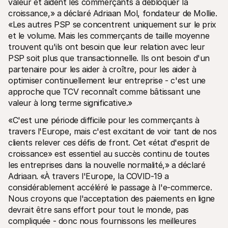
valeur et aident les commerçants à débloquer la 
Contact
Pour les consommateurs
croissance,» a déclaré Adriaan Mol, fondateur de Mollie. 
Découvrez pourquoi Mollie figure sur votre relevé bancaire
«Les autres PSP se concentrent uniquement sur le prix 
Pour les clients Mollie
et le volume. Mais les commerçants de taille moyenne 
Contactez notre équipe support
trouvent qu'ils ont besoin que leur relation avec leur 
Pour obtenir un devis
Découvrez comment nous pouvons aider votre entreprise
PSP soit plus que transactionnelle. Ils ont besoin d'un 
partenaire pour les aider à croître, pour les aider à 
optimiser continuellement leur entreprise - c'est une 
approche que TCV reconnaît comme bâtissant une 
valeur à long terme significative.»
«C'est une période difficile pour les commerçants à 
travers l'Europe, mais c'est excitant de voir tant de nos 
clients relever ces défis de front. Cet «état d'esprit de 
croissance» est essentiel au succès continu de toutes 
les entreprises dans la nouvelle normalité,» a déclaré 
Adriaan. «À travers l'Europe, la COVID-19 a 
considérablement accéléré le passage à l'e-commerce. 
Nous croyons que l'acceptation des paiements en ligne 
devrait être sans effort pour tout le monde, pas 
compliquée - donc nous fournissons les meilleures 