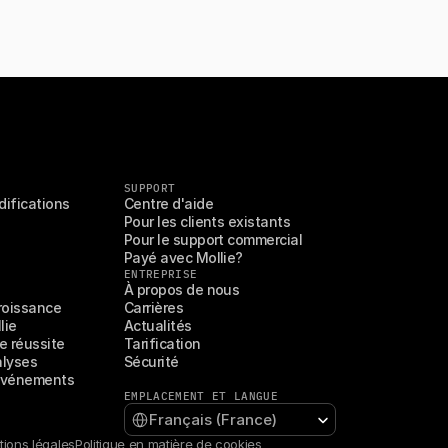
SUPPORT
difications
Centre d'aide
Pour les clients existants
Pour le support commercial
Payé avec Mollie?
ENTREPRISE
À propos de nous
croissance
Carrières
lie
Actualités
 réussite
Tarification
alyses
Sécurité
 événements
EMPLACEMENT ET LANGUE
Select Language
Français (France)
ions légales
Politique en matière de cookies