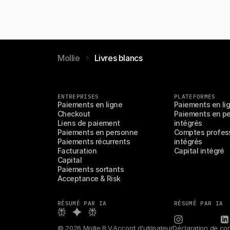
Mollie
Livres blancs
ENTREPRISES
PLATEFORMES
Paiements en ligne
Paiements en li
Checkout
Paiements en pe
Liens de paiement
intégrés
Paiements en personne
Comptes profess
Paiements récurrents
intégrés
Facturation
Capital intégré
Capital
Paiements sortants
Acceptance & Risk
RÉSUMÉ PAR IA
RÉSUMÉ PAR IA
© 2026 Mollie B.V.
Accord d'utilisateur
Déclaration de conf