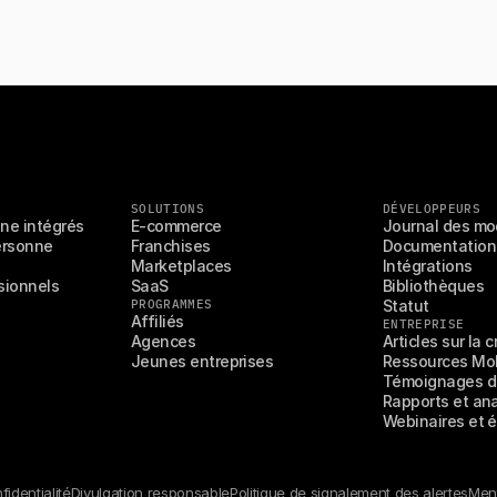
SOLUTIONS
DÉVELOPPEURS
gne intégrés
E-commerce
Journal des mo
rsonne 
Franchises
Documentation
Marketplaces
Intégrations
ionnels 
SaaS
Bibliothèques
PROGRAMMES
Statut
Affiliés
ENTREPRISE
Agences
Articles sur la 
Jeunes entreprises
Ressources Mol
Témoignages de
Rapports et an
Webinaires et
identialité
Divulgation responsable
Politique de signalement des alertes
Ment