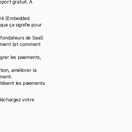
ort gratuit. À 
ré (Embedded 
ue ça signifie pour 
 fondateurs de SaaS 
iement (et comment 
rer les paiements, 
on, améliorer la 
ement.
ilisent les paiements 
éléchargez votre 