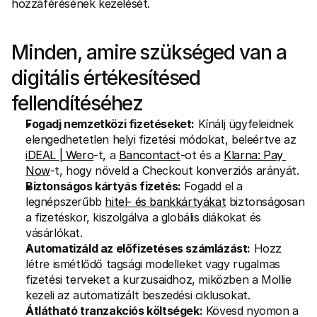
hozzáférésének kezelését.
Minden, amire szükséged van a 
digitális értékesítésed 
fellendítéséhez
Fogadj nemzetközi fizetéseket:
 Kínálj ügyfeleidnek 
elengedhetetlen helyi fizetési módokat, beleértve az 
iDEAL | Wero
-t, a 
Bancontact
-ot és a 
Klarna: Pay 
Now
-t, hogy növeld a Checkout konverziós arányát.
Biztonságos kártyás fizetés:
 Fogadd el a 
legnépszerűbb 
hitel- és bankkártyákat
 biztonságosan 
a fizetéskor, kiszolgálva a globális diákokat és 
vásárlókat.
Automatizáld az előfizetéses számlázást:
 Hozz 
létre ismétlődő tagsági modelleket vagy rugalmas 
fizetési terveket a kurzusaidhoz, miközben a Mollie 
kezeli az automatizált beszedési ciklusokat.
Átlátható tranzakciós költségek:
 Kövesd nyomon a 