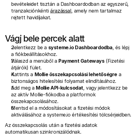
bevételeidet tisztán a Dashboardodban az egyszerű, 
tranzakciónkénti 
árazással
, amely nem tartalmaz 
rejtett havidíjakat.
Vágj bele percek alatt
Jelentkezz be a 
systeme.io Dashboardodba
, és lépj 
a fiókbeállításokhoz.
Válaszd a menüből a 
Payment Gateways
 (Fizetési 
átjárók) fület.
Kattints a 
Mollie összekapcsolási lehetőségre
 a 
biztonságos hitelesítési folyamat elindításához.
Add meg a 
Mollie API-kulcsodat
, vagy jelentkezz be 
az aktív Mollie-fiókodba a platformok 
összekapcsolásához.
Mentsd el a módosításokat a fizetési módok 
aktiválásához a systeme.io értékesítési tölcsérjeidben.
Az összekapcsolás után a fizetési adatok 
automatikusan szinkronizálódnak.