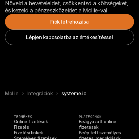
Növeld a bevételeidet, csökkentsd a költségeket, 
és kezeld a pénzeszközeidet a Mollie-val.
Fiók létrehozása
Lépjen kapcsolatba az értékesítéssel
Mollie
Integrációk
systeme.io
TERMÉKEK
PLATFORMOK
Online fizetések
Beágyazott online 
Fizetés
fizetések
Fizetési linkek
Beépített személyes 
Személyes fizetések
fizetési megoldások