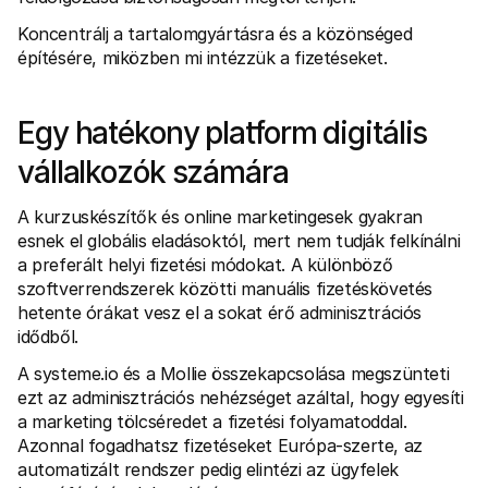
Vásárlóknak
Tudd meg, miért szerepel a Mollie a bankszámlakivonatodon
Koncentrálj a tartalomgyártásra és a közönséged 
Mollie ügyfeleknek
építésére, miközben mi intézzük a fizetéseket.
Lépj kapcsolatba az ügyfélszolgálatunkkal
Vedd fel a kapcsolatot az értékesítéssel
Fedezze fel, hogyan segíthetjük vállalkozását
Egy hatékony platform digitális 
vállalkozók számára
A kurzuskészítők és online marketingesek gyakran 
esnek el globális eladásoktól, mert nem tudják felkínálni 
a preferált helyi fizetési módokat. A különböző 
szoftverrendszerek közötti manuális fizetéskövetés 
hetente órákat vesz el a sokat érő adminisztrációs 
idődből.
A systeme.io és a Mollie összekapcsolása megszünteti 
ezt az adminisztrációs nehézséget azáltal, hogy egyesíti 
a marketing tölcséredet a fizetési folyamatoddal. 
Azonnal fogadhatsz fizetéseket Európa-szerte, az 
automatizált rendszer pedig elintézi az ügyfelek 