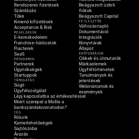
Rendszeres fizetések
Beágyazott üzleti 
Számlázás
fiókok
Tőke
Beágyazott Capital
Kimenő kifizetések
FEJLESZTŐK
Változásnapló
Acceptance & Risk
Dokumentáció
MEGOLDÁSOK
E-kereskedelem
Integrációk
Franchise-hálózatok
Könyvtárak
Piacterek
Állapot
SaaS
ERŐFORRÁSOK
Cikkek és útmutatók
PROGRAMOK
Partnerek
Márkaelemek
Ügynökségek
Ügyféltörténetek
Startuppok
Tanulmányok és 
TÁMOGATÁS
jelentések
Súgó
Webináriumok és 
Ügyfélszolgálat
események
Lépj kapcsolatba az értékesítéssel
Miért szerepel a Mollie a 
bankszámlakivonatodon?
CÉG
Rólunk
Karrierlehetőségek
Sajtószoba
Árazás