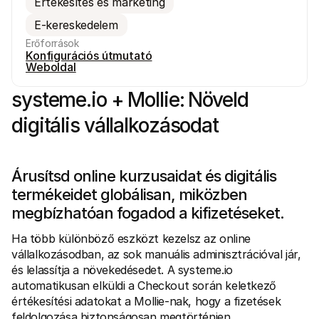
Értékesítés és marketing
E-kereskedelem
Erőforrások
Konfigurációs útmutató
Weboldal
systeme.io + Mollie: Növeld 
Technikai erőforrások
Mollie 
Fejlesztői portál
Doku
digitális vállalkozásodat
Fedezd fel a fejlesztői erőforrásokat és frissítéseket
Fedezd
Könyvtárak
Állap
Integráld a Mollie-t az azonnal használható könyvtárakkal
Nézd m
Discord közösség
Válto
Árusítsd online kurzusaidat és digitális 
Csatlakozz a fejlesztői közösségünkhöz
Olvass
termékeidet globálisan, miközben 
A Mollie-ról
Mollie
Árazás
Cikke
megbízhatóan fogadod a kifizetéseket.
Tekintsd meg a díjszabásunkat
Fedezd
amelye
Rólunk
vállal
Ha több különböző eszközt kezelsz az online 
Tudj meg többet a történetünkről 
Siker
és értékeinkről
vállalkozásodban, az sok manuális adminisztrációval jár, 
Nézd 
Hírek
és lelassítja a növekedésedet. A systeme.io 
ügyfel
Olvasd el a legújabb Mollie híreket
automatikusan elküldi a Checkout során keletkező 
Papír
Karrier
Töltsd
értékesítési adatokat a Mollie-nak, hogy a fizetések 
Gyere dolgozz nálunk - felveszünk!
Kapcsolat
feldolgozása biztonságosan megtörténjen.