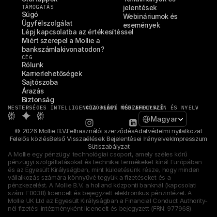
TÁMOGATÁS
jelentések
Súgó
Webináriumok és 
Ügyfélszolgálat
események
Lépj kapcsolatba az értékesítéssel
Miért szerepel a Mollie a 
bankszámlakivonatodon?
CÉG
Rólunk
Karrierlehetőségek
Sajtószoba
Árazás
Biztonság
MESTERSÉGES INTELLIGENCIA ALAPÚ ÖSSZEFOGLALÓ
KÖZÖSSÉGI MÉDIA
HELYSZÍN ÉS NYELV
Select Language
Magyar
© 2026 Mollie B.V.
Felhasználói szerződés
Adatvédelmi nyilatkozat
Felelős közlés
Belső Visszaélések Bejelentései Irányelvek
Impresszum
Sütiszabályzat
A Mollie egy pénzügyi technológiai csoport, amely széles körű 
pénzügyi szolgáltatásokat és technikai termékeket kínál Európában 
és az Egyesült Királyságban, mint küldetésünk része, hogy minden 
vállalkozás számára könnyűvé tegyük a fizetéseket és a 
pénzkezelést. A Mollie B.V. a holland központi banknál (kapcsolati 
szám: F0038) licencelt és bejegyzett elektronikus pénzintézet. A 
Mollie UK Ltd az Egyesült Királyságban a Financial Conduct Authority-
nél fizetési intézményként licencelt és bejegyzett (FRN: 977968).