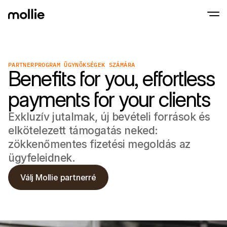
Fogadj el fizetéseket
PARTNERPROGRAM ÜGYNÖKSÉGEK SZÁMÁRA
Benefits for you, effortless
Online fizetések
Érints és fizess iPhone-on
Tudj meg többet
Fogadd el és kezeld az
Fogadj el érintésmentes fizetéseket közvet
fizetéseket
payments for your clients
Személyes fizetés
Fogadj el fizetéseket 
és eszközökkel
Exkluzív jutalmak, új bevételi források és
Pénztár
elkötelezett támogatás neked:
Kínálj egy Pénztár-t, 
optimalizált a konver
zökkenőmentes fizetési megoldás az
Rendszeres fizeté
ügyfeleidnek.
Gyűjtsön rendszeres é
díjakat
Elfogadás és Kock
Válj Mollie partnerré
Előzd meg a csalásoka
optimalizáld az átvál
Partnerek
Ügynökségeknek
SaaS 
Ismerje meg Ügynökségi Partnerprogramunkat
Fedez