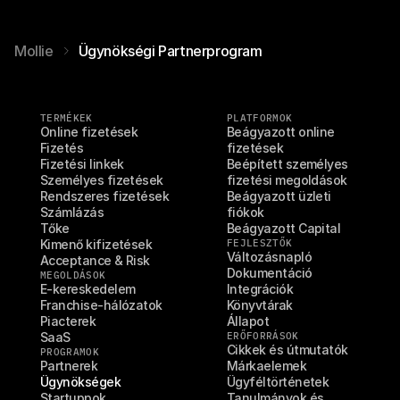
Mollie
Ügynökségi Partnerprogram
TERMÉKEK
PLATFORMOK
Online fizetések
Beágyazott online 
Fizetés
fizetések
Fizetési linkek
Beépített személyes 
Személyes fizetések
fizetési megoldások
Rendszeres fizetések
Beágyazott üzleti 
Számlázás
fiókok
Tőke
Beágyazott Capital
Kimenő kifizetések
FEJLESZTŐK
Változásnapló
Acceptance & Risk
Dokumentáció
MEGOLDÁSOK
E-kereskedelem
Integrációk
Franchise-hálózatok
Könyvtárak
Piacterek
Állapot
SaaS
ERŐFORRÁSOK
Cikkek és útmutatók
PROGRAMOK
Partnerek
Márkaelemek
Ügynökségek
Ügyféltörténetek
Startuppok
Tanulmányok és 