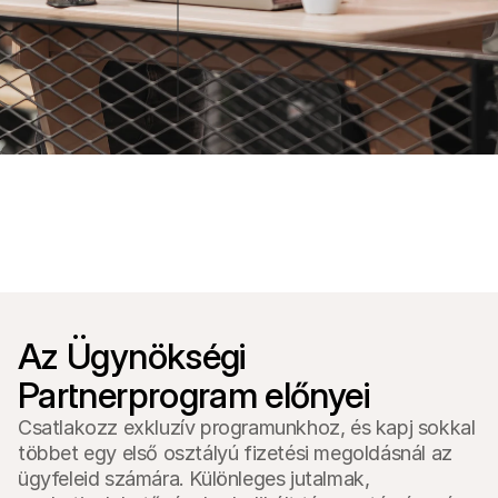
Vásárlóknak
Tudd meg, miért szerepel a Mollie a bankszámlakivonatodon
Mollie ügyfeleknek
😅
Lépj kapcsolatba az ügyfélszolgálatunkkal
Vedd fel a kapcsolatot az értékesítéssel
Fedezze fel, hogyan segíthetjük vállalkozását
Az Ügynökségi 
Partnerprogram előnyei
Csatlakozz exkluzív programunkhoz, és kapj sokkal
többet egy első osztályú fizetési megoldásnál az
ügyfeleid számára. Különleges jutalmak,