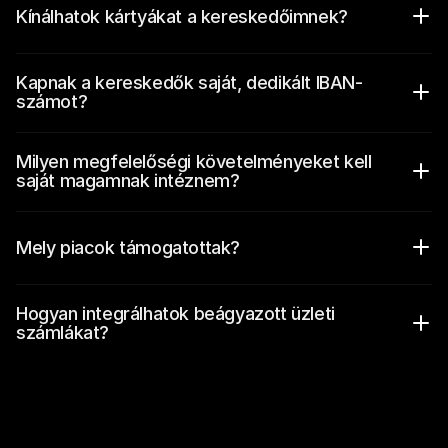
Kínálhatok kártyákat a kereskedőimnek?
Kapnak a kereskedők saját, dedikált IBAN-
számot?
Milyen megfelelőségi követelményeket kell 
saját magamnak intéznem?
Mely piacok támogatottak?
Biztonságos tárolás: A Mollie soha nem 
fekteti be és nem adja kölcsön a pénzedet. 
Hogyan integrálhatok beágyazott üzleti 
Elkülönített számlákon áll, érintetlenül.
számlákat?
Védelem csőd esetén: Ha a Mollie csődbe 
menne, a pénzed nem képezi a 
felszámolási vagyon részét. Nem 
használható fel a Mollie hitelezőinek 
kifizetésére.