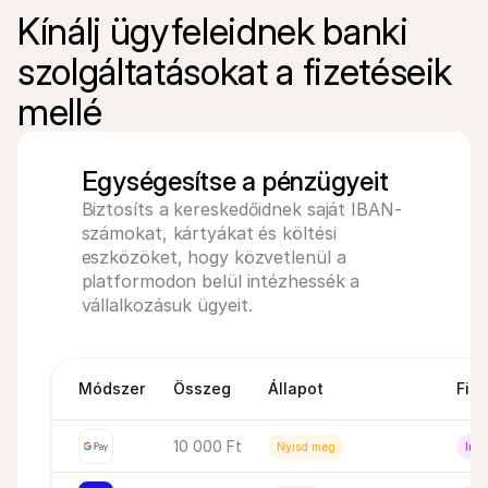
Kínálj ügyfeleidnek banki 
szolgáltatásokat a fizetéseik 
mellé
Egységesítse a pénzügyeit
Biztosíts a kereskedőidnek saját IBAN-
számokat, kártyákat és költési 
eszközöket, hogy közvetlenül a 
platformodon belül intézhessék a 
vállalkozásuk ügyeit.
Módszer
Összeg
Állapot
Fiz
10 000 Ft
Nyisd meg
Inak