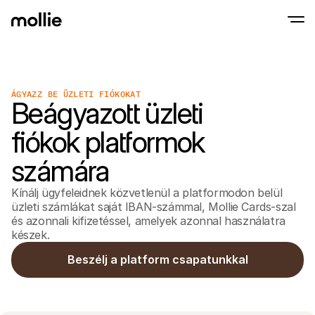
Fogadj el fizetéseket
ÁGYAZZ BE ÜZLETI FIÓKOKAT
Online fizetések
Beágyazott üzleti
Érints és fizess iPhone-on
Tudj meg többet
Fogadd el és kezeld az
Fogadj el érintésmentes fizetéseket közvet
fizetéseket
fiókok platformok
Személyes fizetés
Fogadj el fizetéseket 
és eszközökkel
számára
Pénztár
Kínálj egy Pénztár-t, 
Kínálj ügyfeleidnek közvetlenül a platformodon belül
optimalizált a konver
Rendszeres fizeté
üzleti számlákat saját IBAN-számmal, Mollie Cards-szal
Gyűjtsön rendszeres é
és azonnali kifizetéssel, amelyek azonnal használatra
díjakat
készek.
Elfogadás és Kock
Előzd meg a csalásoka
Beszélj a platform csapatunkkal
optimalizáld az átvál
Partnerek
Ügynökségeknek
SaaS 
Ismerje meg Ügynökségi Partnerprogramunkat
Fedez