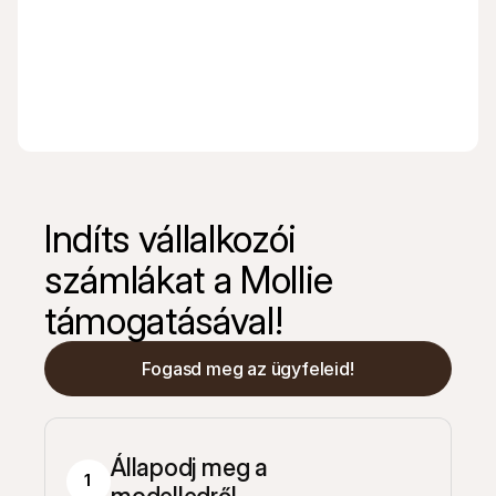
Junipeer
QuickBo
Indíts vállalkozói 
számlákat a Mollie 
támogatásával!
Fogasd meg az ügyfeleid!
Állapodj meg a 
1