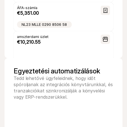
ÁFA-számla
€5,351.00
NL23 MLLE 0290 8506 58
amszterdami üzlet
€10,210.55
NL52 MLLE 0243 2469 01
Egyeztetési automatizálások
Tedd lehetővé ügyfeleidnek, hogy időt 
spóroljanak az integrációs könyvtárunkkal, és 
tranzakcióikat szinkronizálják a könyvelési 
vagy ERP-rendszerükkel.
Twinfield