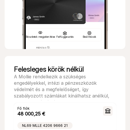
Részletek megjelenítése
Felfüggesztés
Beállítások
március 13.
március 13.
−324,80 €
−€320.00
Google hirdetések
Makró
2%
2%
−18,20 €
−€200.00
Felesleges körök nélkül
Claude Code
Albert H
2%
2%
A Mollie rendelkezik a szükséges 
−€189.00
−€18.50
Notion
Gamma
engedélyekkel, intézi a pénzeszközök 
2%
2%
védelmét és a megfelelőséget, így 
−€42.50
−€220.00
TikTok-hirdetések
IKEA
szabályozott számlákat kínálhatsz anélkül, 
2%
2%
hogy bankká válnál.
−€6,90
−79,00 €
Shopify
Bol.com
Fő fiók
2%
2%
48 000,25 €
Kezdőlap
Értékesítés
Számlák
Kártyák
Böngészés
NL69 MLLE 4206 9666 21
Kioszk
Kültéri
Aktív
Aktív