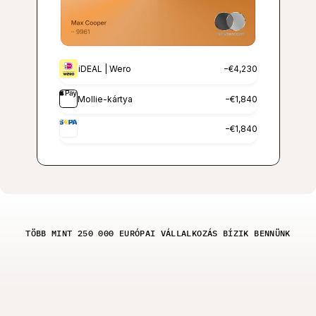
iDEAL | Wero
−€4,230
Mollie-kártya
−€1,840
Csoportos 
−€1,840
beszedés`
TÖBB MINT 250 000 EURÓPAI VÁLLALKOZÁS BÍZIK BENNÜNK