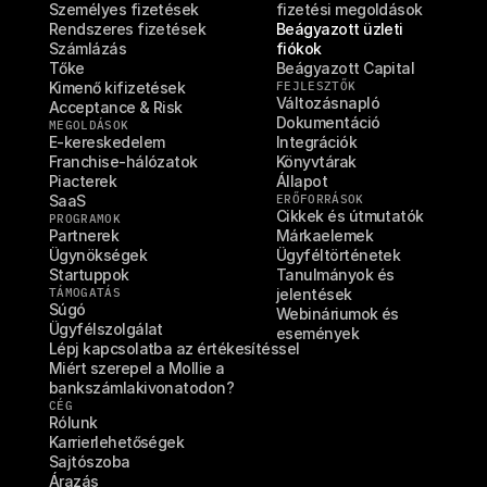
Személyes fizetések
fizetési megoldások
Rendszeres fizetések
Beágyazott üzleti 
Számlázás
fiókok
Tőke
Beágyazott Capital
Kimenő kifizetések
FEJLESZTŐK
Változásnapló
Acceptance & Risk
Dokumentáció
MEGOLDÁSOK
E-kereskedelem
Integrációk
Franchise-hálózatok
Könyvtárak
Piacterek
Állapot
SaaS
ERŐFORRÁSOK
Cikkek és útmutatók
PROGRAMOK
Partnerek
Márkaelemek
Ügynökségek
Ügyféltörténetek
Startuppok
Tanulmányok és 
TÁMOGATÁS
jelentések
Súgó
Webináriumok és 
Ügyfélszolgálat
események
Lépj kapcsolatba az értékesítéssel
Miért szerepel a Mollie a 
bankszámlakivonatodon?
CÉG
Rólunk
Karrierlehetőségek
Sajtószoba
Árazás