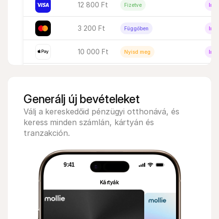
12 800 Ft
Fizetve
Inak
3 200 Ft
Függőben
Inak
10 000 Ft
Nyisd meg
Inak
6 400 Ft
Nyisd meg
Inak
Generálj új bevételeket
Válj a kereskedőid pénzügyi otthonává, és 
keress minden számlán, kártyán és 
tranzakción.
9:41
9:41
Kártyák