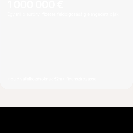
1 000 000 € 
Egy millió eurónyi fizetés feldolgozásáig elengedett díjak
Induló vállalkozásoknak €2m+ finanszírozással