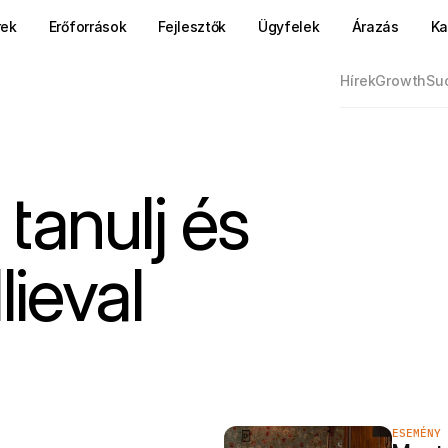
rek
Erőforrások
Fejlesztők
Ügyfelek
Árazás
Ka
Hírek
Growth
Suc
tanulj és
lieval
ESEMÉNY