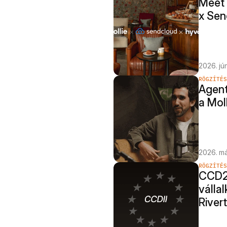
Meet 
x Sen
2026. jún
RÖGZÍTÉS
Agent
a Mol
2026. má
RÖGZÍTÉS
CCD2 
vállal
River