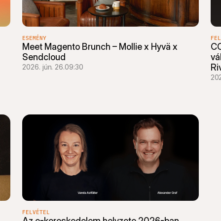
ESEMÉNY
FEL
Meet Magento Brunch – Mollie x Hyvä x 
CC
Sendcloud
vá
Ri
2026. jún. 26.
09:30
202
FELVÉTEL
Az e-kereskedelem helyzete 2026-ban