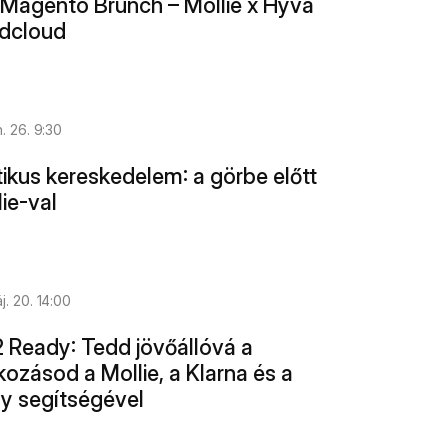
Magento Brunch – Mollie x Hyvä 
dcloud
. 26. 9:30
ikus kereskedelem: a görbe előtt 
lie-val
j. 20. 14:00
Ready: Tedd jövőállóvá a 
kozásod a Mollie, a Klarna és a 
ty segítségével