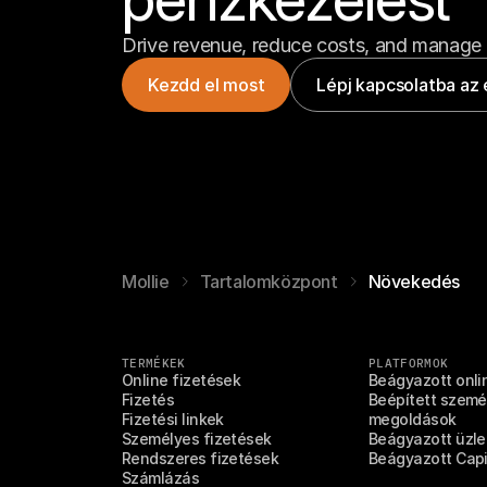
t
é
é
k
s
e
Drive revenue, reduce costs, and manage 
s
í
Kezdd el most
Lépj kapcsolatba az 
t
é
s
E
g
y
e
s
ü
Mollie
Tartalomközpont
Növekedés
l
t 
K
i
TERMÉKEK
PLATFORMOK
r
Online fizetések
Beágyazott onli
á
Fizetés
Beépített személ
l
Fizetési linkek
megoldások
y
Személyes fizetések
Beágyazott üzlet
s
Rendszeres fizetések
Beágyazott Capi
á
Számlázás