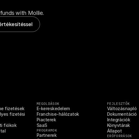
funds with Mollie.
értékesítéssel
MEGOLDÁSOK
FEJLESZTŐK
ne fizetések
E-kereskedelem
Változásnapló
yes fizetési 
Franchise-hálózatok
Dokumentáció
Piacterek
Integrációk
i fiókok
SaaS
Könyvtárak
tal
PROGRAMOK
Állapot
Partnerek
ERŐFORRÁSOK