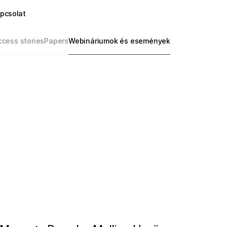
pcsolat
cess stories
Papers
Webináriumok és események