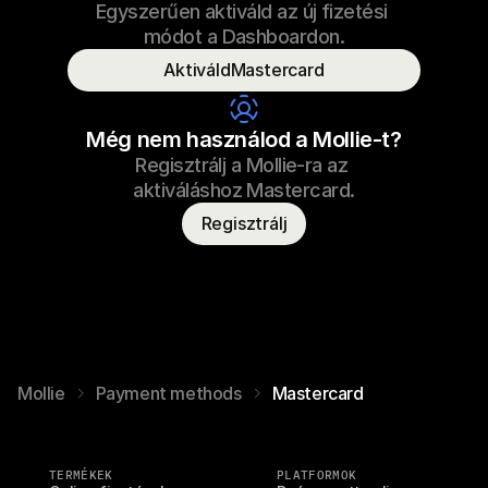
Egyszerűen aktiváld az új fizetési 
€69,99
Cipőfűző
2022.09.23. 17:29
módot a Dashboardon.
Fizetve
AktiváldMastercard
Fogyasztó neve
T. Otter
Még nem használod a Mollie-t?
Regisztrálj a Mollie-ra az 
aktiváláshoz Mastercard.
Regisztrálj
Mollie
Payment methods
Mastercard
TERMÉKEK
PLATFORMOK