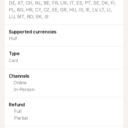
DE, AT, CH, NL, BE, FR, UK, IT, ES, PT, SE, DK, FI, 
PL, BG, HR, CY, CZ, EE, GR, HU, IS, IE, LV, LT, LI, 
LU, MT, RO, SK, SI
Supported currencies
Huf
Technikai erőforrások
Mollie 
Fejlesztői portál
Doku
Fedezd fel a fejlesztői erőforrásokat és frissítéseket
Fedezd
Type
Könyvtárak
Állap
Card
Integráld a Mollie-t az azonnal használható könyvtárakkal
Nézd m
Discord közösség
Válto
Csatlakozz a fejlesztői közösségünkhöz
Olvass
Channels
A Mollie-ról
Mollie
Árazás
Cikke
Online
Tekintsd meg a díjszabásunkat
Fedezd
In-Person
amelye
Rólunk
vállal
Tudj meg többet a történetünkről 
Siker
és értékeinkről
Refund
Nézd 
Hírek
ügyfel
Full
Olvasd el a legújabb Mollie híreket
Papír
Karrier
Partial
Töltsd
Gyere dolgozz nálunk - felveszünk!
Kapcsolat