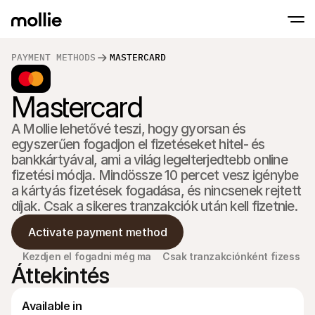
PAYMENT METHODS
MASTERCARD
Fogadj el fizetéseket
Mastercard
Online fizetések
Érints és fizess iPhone-on
Tudj meg többet
Fogadd el és kezeld az
Fogadj el érintésmentes fizetéseket közvet
fizetéseket
A Mollie lehetővé teszi, hogy gyorsan és 
Személyes fizetés
egyszerűen fogadjon el fizetéseket hitel- és 
Fogadj el fizetéseket 
és eszközökkel
bankkártyával, ami a világ legelterjedtebb online 
Pénztár
fizetési módja. Mindössze 10 percet vesz igénybe 
Kínálj egy Pénztár-t, 
a kártyás fizetések fogadása, és nincsenek rejtett 
optimalizált a konver
Rendszeres fizeté
díjak. Csak a sikeres tranzakciók után kell fizetnie.
Gyűjtsön rendszeres é
díjakat
Activate payment method
Elfogadás és Kock
Előzd meg a csalásoka
Kezdjen el fogadni még ma
Csak tranzakciónként fizess
optimalizáld az átvál
Áttekintés
Partnerek
Ügynökségeknek
SaaS 
Ismerje meg Ügynökségi Partnerprogramunkat
Fedez
Available in