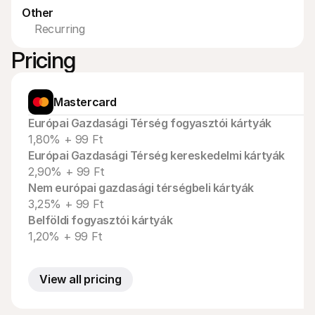
Vásárlóknak
Other
Tudd meg, miért szerepel a Mollie a bankszámlakivonatodon
Recurring
Mollie ügyfeleknek
Lépj kapcsolatba az ügyfélszolgálatunkkal
Pricing
Vedd fel a kapcsolatot az értékesítéssel
Fedezze fel, hogyan segíthetjük vállalkozását
Mastercard
Európai Gazdasági Térség fogyasztói kártyák
1,80% + 99 Ft
Európai Gazdasági Térség kereskedelmi kártyák
2,90% + 99 Ft
Nem európai gazdasági térségbeli kártyák
3,25% + 99 Ft
Belföldi fogyasztói kártyák
1,20% + 99 Ft
View all pricing