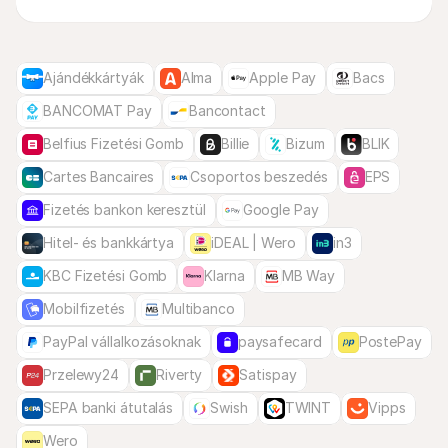
Ajándékkártyák
Alma
Apple Pay
Bacs
BANCOMAT Pay
Bancontact
Belfius Fizetési Gomb
Billie
Bizum
BLIK
Cartes Bancaires
Csoportos beszedés
EPS
Fizetés bankon keresztül
Google Pay
Hitel- és bankkártya
iDEAL | Wero
in3
KBC Fizetési Gomb
Klarna
MB Way
Mobilfizetés
Multibanco
PayPal vállalkozásoknak
paysafecard
PostePay
Przelewy24
Riverty
Satispay
SEPA banki átutalás
Swish
TWINT
Vipps
Wero