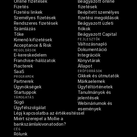
Online fizetések
Beágyazott online 
Fizetés
fizetések
Fizetési linkek
Beépített személyes 
Személyes fizetések
fizetési megoldások
Rendszeres fizetések
Beágyazott üzleti 
Számlázás
fiókok
Tőke
Beágyazott Capital
Kimenő kifizetések
FEJLESZTŐK
Változásnapló
Acceptance & Risk
Dokumentáció
MEGOLDÁSOK
E-kereskedelem
Integrációk
Franchise-hálózatok
Könyvtárak
Piacterek
Állapot
SaaS
ERŐFORRÁSOK
Cikkek és útmutatók
PROGRAMOK
Partnerek
Márkaelemek
Ügynökségek
Ügyféltörténetek
Startuppok
Tanulmányok és 
TÁMOGATÁS
jelentések
Súgó
Webináriumok és 
Ügyfélszolgálat
események
Lépj kapcsolatba az értékesítéssel
Miért szerepel a Mollie a 
bankszámlakivonatodon?
CÉG
Rólunk