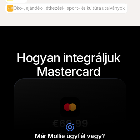
Öko-, ajándék-, étkezési-, sport- és kultúra utalványok
Hogyan integráljuk 
Mastercard 
€69,99
Cipőfűző
Már Mollie ügyfél vagy?