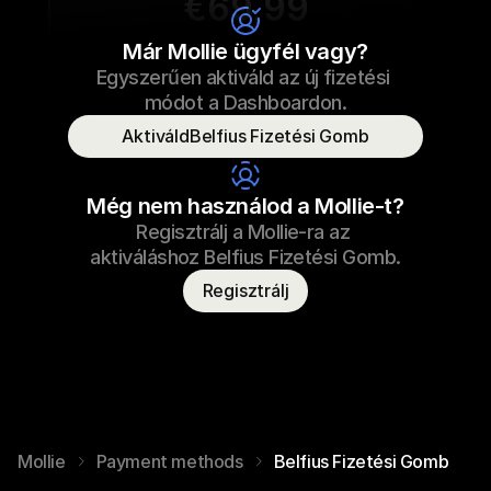
€69,99
Cipőfűző
Már Mollie ügyfél vagy?
Egyszerűen aktiváld az új fizetési 
€69,99
Cipőfűző
2022.09.23. 17:29
módot a Dashboardon.
Fizetve
AktiváldBelfius Fizetési Gomb
Fogyasztó neve
T. Otter
Még nem használod a Mollie-t?
Regisztrálj a Mollie-ra az 
aktiváláshoz Belfius Fizetési Gomb.
Regisztrálj
Mollie
Payment methods
Belfius Fizetési Gomb