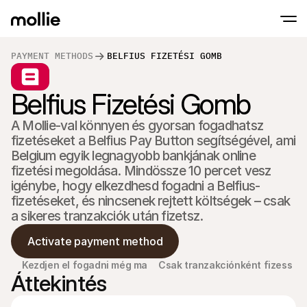
PAYMENT METHODS
BELFIUS FIZETÉSI GOMB
Fogadj el fizetéseket
Belfius Fizetési Gomb
Online fizetések
Érints és fizess iPhone-on
Tudj meg többet
Fogadd el és kezeld az
Fogadj el érintésmentes fizetéseket közvet
fizetéseket
A Mollie-val könnyen és gyorsan fogadhatsz 
Személyes fizetés
fizetéseket a Belfius Pay Button segítségével, ami 
Fogadj el fizetéseket 
és eszközökkel
Belgium egyik legnagyobb bankjának online 
Pénztár
fizetési megoldása. Mindössze 10 percet vesz 
Kínálj egy Pénztár-t, 
igénybe, hogy elkezdhesd fogadni a Belfius-
optimalizált a konver
Rendszeres fizeté
fizetéseket, és nincsenek rejtett költségek – csak 
Gyűjtsön rendszeres é
a sikeres tranzakciók után fizetsz.
díjakat
Elfogadás és Kock
Activate payment method
Előzd meg a csalásoka
optimalizáld az átvál
Kezdjen el fogadni még ma
Csak tranzakciónként fizess
Partnerek
Áttekintés
Ügynökségeknek
SaaS 
Ismerje meg Ügynökségi Partnerprogramunkat
Fedez