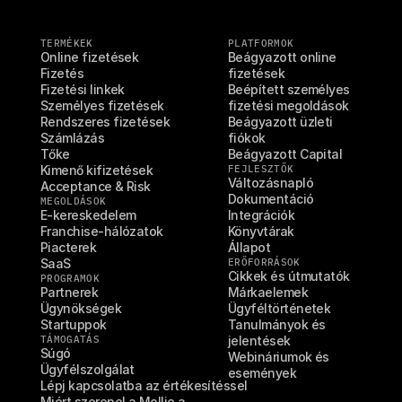
TERMÉKEK
PLATFORMOK
Online fizetések
Beágyazott online 
Fizetés
fizetések
Fizetési linkek
Beépített személyes 
Személyes fizetések
fizetési megoldások
Rendszeres fizetések
Beágyazott üzleti 
Számlázás
fiókok
Tőke
Beágyazott Capital
Kimenő kifizetések
FEJLESZTŐK
Változásnapló
Acceptance & Risk
Dokumentáció
MEGOLDÁSOK
E-kereskedelem
Integrációk
Franchise-hálózatok
Könyvtárak
Piacterek
Állapot
SaaS
ERŐFORRÁSOK
Cikkek és útmutatók
PROGRAMOK
Partnerek
Márkaelemek
Ügynökségek
Ügyféltörténetek
Startuppok
Tanulmányok és 
TÁMOGATÁS
jelentések
Súgó
Webináriumok és 
Ügyfélszolgálat
események
Lépj kapcsolatba az értékesítéssel
Miért szerepel a Mollie a 