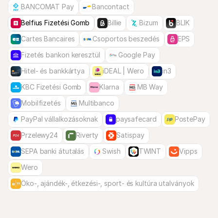
BANCOMAT Pay
Bancontact
Belfius Fizetési Gomb
Billie
Bizum
BLIK
Cartes Bancaires
Csoportos beszedés
EPS
Fizetés bankon keresztül
Google Pay
Hitel- és bankkártya
iDEAL | Wero
in3
KBC Fizetési Gomb
Klarna
MB Way
Mobilfizetés
Multibanco
PayPal vállalkozásoknak
paysafecard
PostePay
Przelewy24
Riverty
Satispay
SEPA banki átutalás
Swish
TWINT
Vipps
Wero
Öko-, ajándék-, étkezési-, sport- és kultúra utalványok