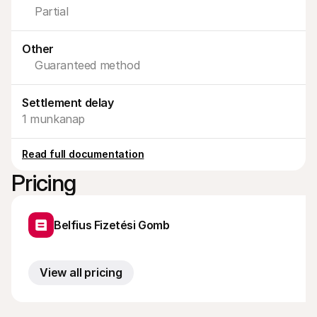
Vásárlóknak
Partial
Tudd meg, miért szerepel a Mollie a bankszámlakivonatodon
Mollie ügyfeleknek
Lépj kapcsolatba az ügyfélszolgálatunkkal
Other
Vedd fel a kapcsolatot az értékesítéssel
Guaranteed method
Fedezze fel, hogyan segíthetjük vállalkozását
Settlement delay
1 munkanap
Read full documentation
Pricing
Belfius Fizetési Gomb
View all pricing