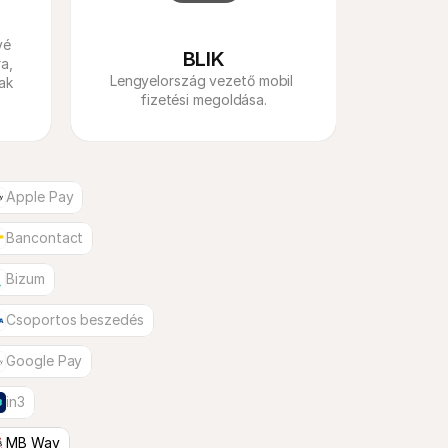
é 
BLIK
, 
Lengyelország vezető mobil 
k 
fizetési megoldása.
Apple Pay
Bancontact
Bizum
Csoportos beszedés
Google Pay
in3
MB Way