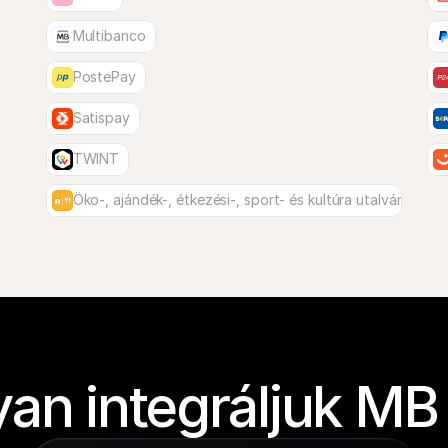
Multibanco
PostePay
Satispay
TWINT
Öko-, ajándék-, étkezési-, sport- és kultúra utalványok
an integráljuk MB