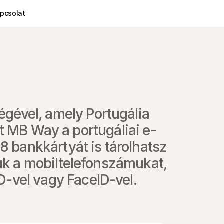
pcsolat
gével, amely Portugália 
t MB Way a portugáliai e-
 bankkártyát is tárolhatsz 
uk a mobiltelefonszámukat, 
D-vel vagy FaceID-vel.