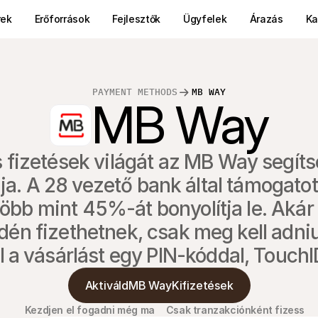
rek
Erőforrások
Fejlesztők
Ügyfelek
Árazás
Ka
PAYMENT METHODS
MB WAY
MB Way
fizetések világát az MB Way segítsé
a. A 28 vezető bank által támogatot
bb mint 45%-át bonyolítja le. Akár 8
edén fizethetnek, csak meg kell adni
l a vásárlást egy PIN-kóddal, TouchI
AktiváldMB WayKifizetések
Kezdjen el fogadni még ma
Csak tranzakciónként fizess