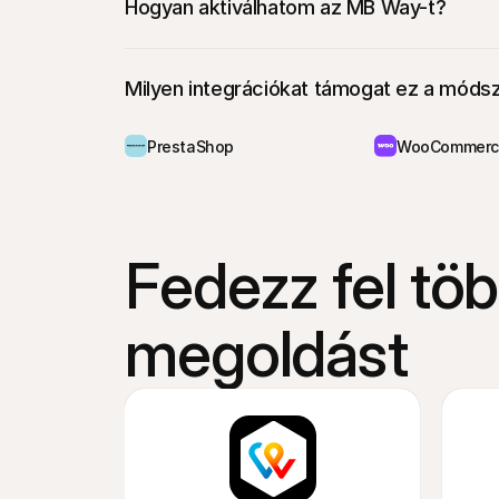
Hogyan aktiválhatom az MB Way-t?
Milyen integrációkat támogat ez a móds
PrestaShop
WooCommerc
Fedezz fel töb
megoldást