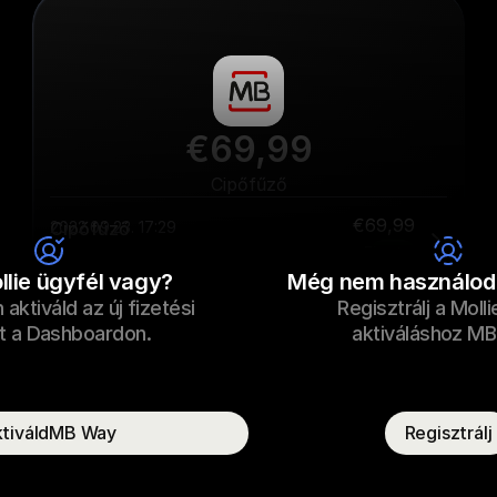
€69,99
Cipőfűző
€69,99
Cipőfűző
2022.09.23. 17:29
Fizetve
llie ügyfél vagy?
Még nem használod 
ktiváld az új fizetési 
Regisztrálj a Molli
Fogyasztó neve
T. Otter
 a Dashboardon.
aktiváláshoz MB
ktiváldMB Way
Regisztrálj