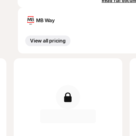
Read full docum
MB Way
View all pricing