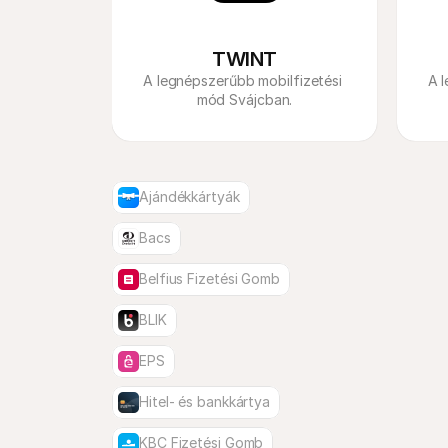
TWINT
A legnépszerűbb mobilfizetési 
A l
mód Svájcban.
Ajándékkártyák
Bacs
Belfius Fizetési Gomb
BLIK
EPS
Hitel- és bankkártya
KBC Fizetési Gomb