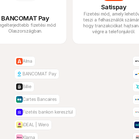
Satispay
Fizetési mód, amely lehetőv
BANCOMAT Pay
teszi a felhasználók számára
egelterjedtebb fizetési mód 
hogy tranzakciókat hajtsana
Olaszországban.
végre a telefonjukról.
Alma
BANCOMAT Pay
Billie
Cartes Bancaires
Fizetés bankon keresztül
iDEAL | Wero
Klarna