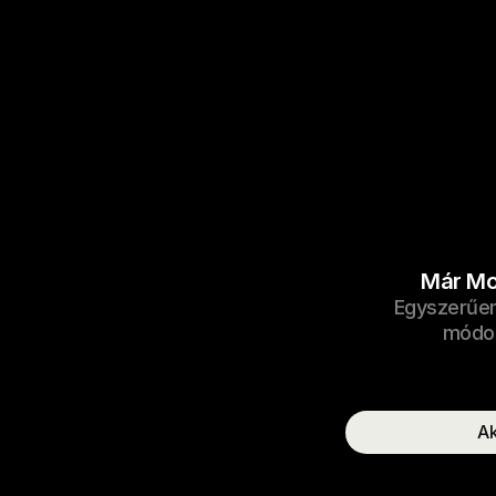
Már Mo
Egyszerűen a
módot
A