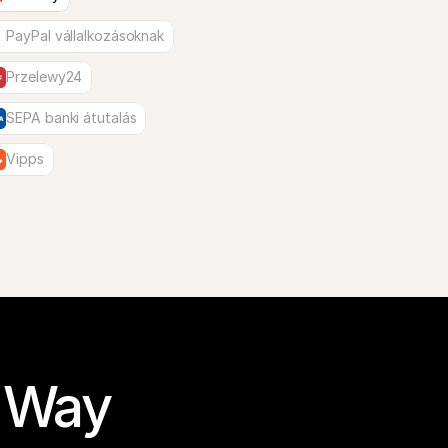
PayPal vállalkozásoknak
Przelewy24
SEPA banki átutalás
Vipps
 Way 