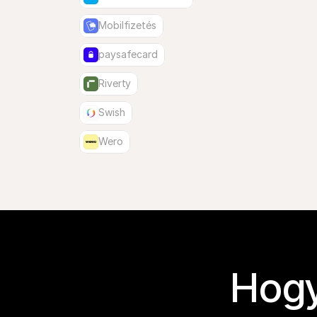
Mobilfizetés
paysafecard
Riverty
Swish
Wero
Hogy