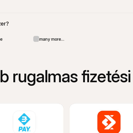
zer?
e
many more...
b rugalmas fizetési 