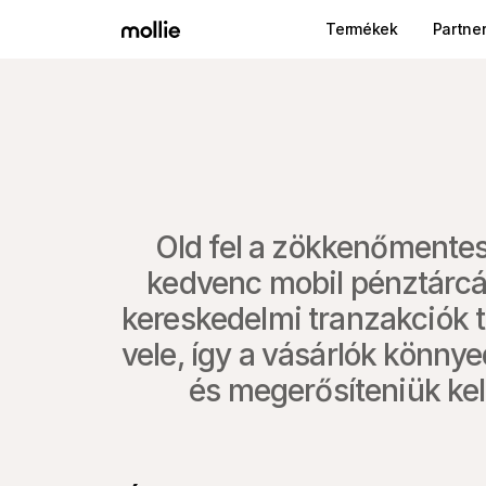
Termékek
Partne
Old fel a zökkenőmentes 
kedvenc mobil pénztárcáj
kereskedelmi tranzakciók tö
vele, így a vásárlók könny
és megerősíteniük kel